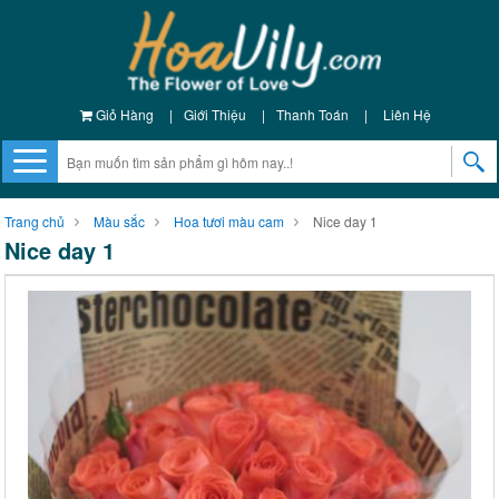
Giỏ Hàng
|
Giới Thiệu
|
Thanh Toán
|
Liên Hệ
Trang chủ
Màu sắc
Hoa tươi màu cam
Nice day 1
Nice day 1