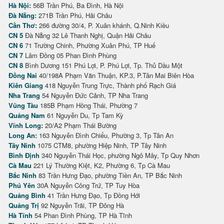
Hà Nội:
56B Trần Phú, Ba Đình, Hà Nội
Đà Nẵng:
271B Trần Phú, Hải Châu
Cần Thơ:
266 đường 30/4, P. Xuân khánh, Q.Ninh Kiều
CN 5
Đà Nẵng 32 Lê Thanh Nghị, Quận Hải Châu
CN 6
71 Trường Chinh, Phường Xuân Phú, TP Huế
CN 7
Lâm Đồng 05 Phan Đình Phùng
CN 8
Bình Dương 151 Phú Lợi, P. Phú Lợi, Tp. Thủ Dầu Một
Đồng Nai
40/198A Phạm Văn Thuận, KP.3, P.Tân Mai Biên Hòa
Kiên Giang
418 Nguyễn Trung Trực, Thành phố Rạch Giá
Nha Trang
54 Nguyễn Đức Cảnh, TP Nha Trang
Vũng Tàu
185B Phạm Hồng Thái, Phường 7
Quảng Nam
61 Nguyễn Du, Tp Tam Kỳ
Vĩnh Long:
20/A2 Phạm Thái Bường
Long An:
163 Nguyễn Đình Chiểu, Phường 3, Tp Tân An
Tây Ninh
1075 CTM8, phường Hiệp Ninh, TP Tây Ninh
Bình Định
340 Nguyễn Thái Học, phường Ngô Mây, Tp Quy Nhơn
Cà Mau
221 Lý Thường Kiệt, K2, Phường 6, Tp Cà Mau
Bắc Ninh
83 Trần Hưng Đạo, phường Tiền An, TP Bắc Ninh
Phú Yên
30A Nguyễn Công Trứ, TP Tuy Hòa
Quảng Bình
41 Trần Hưng Đạo, Tp Đồng Hới
Quảng Trị
92 Nguyễn Trãi, TP Đông Hà
Hà Tĩnh
54 Phan Đình Phùng, TP Hà Tĩnh