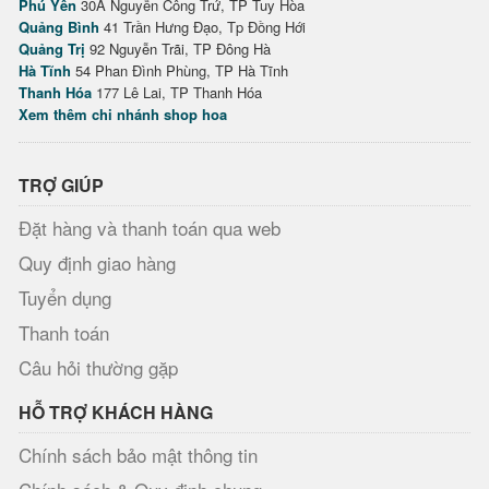
Phú Yên
30A Nguyễn Công Trứ, TP Tuy Hòa
Quảng Bình
41 Trần Hưng Đạo, Tp Đồng Hới
Quảng Trị
92 Nguyễn Trãi, TP Đông Hà
Hà Tĩnh
54 Phan Đình Phùng, TP Hà Tĩnh
Thanh Hóa
177 Lê Lai, TP Thanh Hóa
Xem thêm chi nhánh shop hoa
TRỢ GIÚP
Đặt hàng và thanh toán qua web
Quy định giao hàng
Tuyển dụng
Thanh toán
Câu hỏi thường gặp
HỖ TRỢ KHÁCH HÀNG
Chính sách bảo mật thông tin