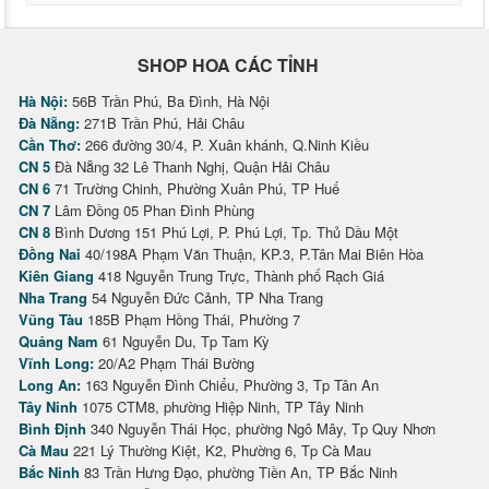
SHOP HOA CÁC TỈNH
Hà Nội:
56B Trần Phú, Ba Đình, Hà Nội
Đà Nẵng:
271B Trần Phú, Hải Châu
Cần Thơ:
266 đường 30/4, P. Xuân khánh, Q.Ninh Kiều
CN 5
Đà Nẵng 32 Lê Thanh Nghị, Quận Hải Châu
CN 6
71 Trường Chinh, Phường Xuân Phú, TP Huế
CN 7
Lâm Đồng 05 Phan Đình Phùng
CN 8
Bình Dương 151 Phú Lợi, P. Phú Lợi, Tp. Thủ Dầu Một
Đồng Nai
40/198A Phạm Văn Thuận, KP.3, P.Tân Mai Biên Hòa
Kiên Giang
418 Nguyễn Trung Trực, Thành phố Rạch Giá
Nha Trang
54 Nguyễn Đức Cảnh, TP Nha Trang
Vũng Tàu
185B Phạm Hồng Thái, Phường 7
Quảng Nam
61 Nguyễn Du, Tp Tam Kỳ
Vĩnh Long:
20/A2 Phạm Thái Bường
Long An:
163 Nguyễn Đình Chiểu, Phường 3, Tp Tân An
Tây Ninh
1075 CTM8, phường Hiệp Ninh, TP Tây Ninh
Bình Định
340 Nguyễn Thái Học, phường Ngô Mây, Tp Quy Nhơn
Cà Mau
221 Lý Thường Kiệt, K2, Phường 6, Tp Cà Mau
Bắc Ninh
83 Trần Hưng Đạo, phường Tiền An, TP Bắc Ninh