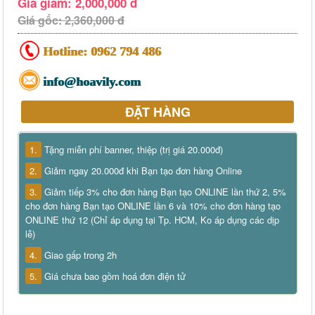
Giá giảm: 2,000,000 đ
Giá gốc: 2,360,000 đ
Hotline:
0962 794 486
info@hoavily.com
ĐẶT HÀNG
1.
Tặng miễn phí banner, thiệp (trị giá 20.000đ)
2.
Giảm ngay 20.000đ khi Bạn tạo đơn hàng Online
3.
Giảm tiếp 3% cho đơn hàng Bạn tạo ONLINE lần thứ 2, 5%
cho đơn hàng Bạn tạo ONLINE lần 6 và 10% cho đơn hàng tạo
ONLINE thứ 12 (Chỉ áp dụng tại Tp. HCM, Ko áp dụng các dịp
lễ)
4.
Giao gấp trong 2h
5.
Giá chưa bao gồm hoá đơn điện tử