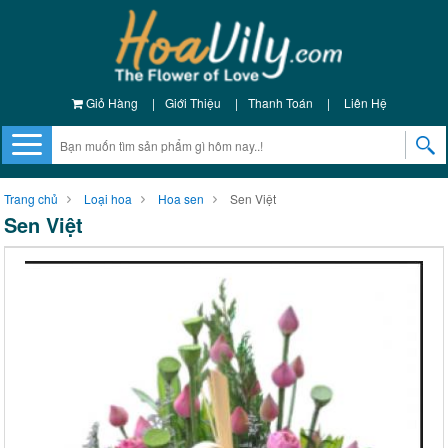
Giỏ Hàng
|
Giới Thiệu
|
Thanh Toán
|
Liên Hệ
Trang chủ
Loại hoa
Hoa sen
Sen Việt
Sen Việt