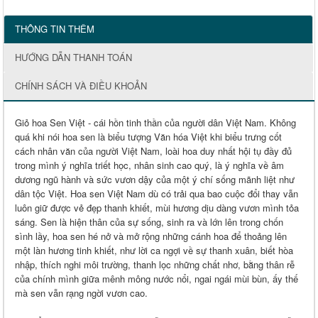
THÔNG TIN THÊM
HƯỚNG DẪN THANH TOÁN
CHÍNH SÁCH VÀ ĐIỀU KHOẢN
Giỏ hoa Sen Việt - cái hồn tinh thần của người dân Việt Nam. Không
quá khi nói hoa sen là biểu tượng Văn hóa Việt khi biểu trưng
cốt
cách nhân văn của người Việt Nam, loài hoa duy nhất hội tụ đầy đủ
trong mình ý nghĩa triết học, nhân sinh cao quý, là ý nghĩa về âm
dương ngũ hành và sức vươn dậy của một ý chí sống mãnh liệt như
dân tộc Việt. Hoa sen Việt Nam dù có trải qua bao cuộc đổi thay vẫn
luôn giữ được vẻ đẹp thanh khiết, mùi hương dịu dàng vươn mình tỏa
sáng. Sen là hiện thân của sự sống, sinh ra và lớn lên trong chốn
sình lầy, hoa sen hé nở và mở rộng những cánh hoa để thoảng lên
một làn hương tinh khiết, như lời ca ngợi về sự thanh xuân, biết hòa
nhập, thích nghi môi trường, thanh lọc những chất nhơ, bằng thân rễ
của chính mình giữa
mênh mông nước nổi, ngai ngái mùi bùn,
ấy thế
mà sen vẫn rạng ngời vươn cao.