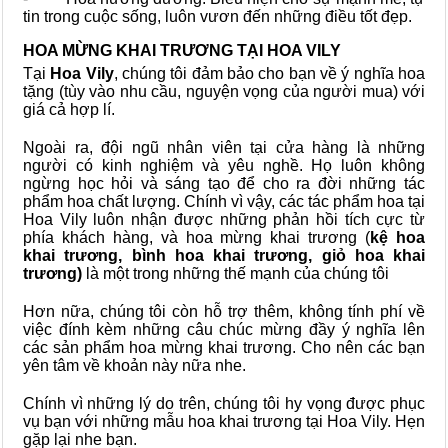
tin trong cuộc sống, luôn vươn đến những điều tốt đẹp.
HOA MỪNG KHAI TRƯƠNG TẠI HOA VILY
Tại
Hoa Vily
, chúng tôi đảm bảo cho bạn về ý nghĩa hoa
tặng (tùy vào nhu cầu, nguyện vọng của người mua) với
giá cả hợp lí.
Ngoài ra, đội ngũ nhân viên tại cửa hàng là những
người có kinh nghiệm và yêu nghề. Họ luôn không
ngừng học hỏi và sáng tạo để cho ra đời những tác
phẩm hoa chất lượng. Chính vì vậy, các tác phẩm hoa tại
Hoa Vily luôn nhận được những phản hồi tích cực từ
phía khách hàng, và hoa mừng khai trương (
kệ hoa
khai trương, bình hoa khai trương, giỏ hoa khai
trương)
là một trong những thế mạnh của chúng tôi
Hơn nữa, chúng tôi còn hỗ trợ thêm, không tính phí về
việc đính kèm những câu chúc mừng đầy ý nghĩa lên
các sản phẩm hoa mừng khai trương. Cho nên các bạn
yên tâm về khoản này nữa nhe.
Chính vì những lý do trên, chúng tôi hy vọng được phục
vụ bạn với những mẫu hoa khai trương tại Hoa Vily. Hẹn
gặp lại nhe bạn.