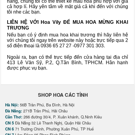
hàng, chúng tôi có thể thiết kế mẫu hoa phù hợp với giá
cả hợp lí. Hãy yên tâm về mặt giá cả khi đến với chúng
tôi nhe các bạn.
LIÊN HỆ VỚI Hoa Vily ĐỂ MUA HOA MỪNG KHAI
TRƯƠNG
Nếu bạn có ý định mua hoa khai trương thì hãy liên hệ
với chúng tôi ngay trên website này hoặc trực tiếp qua 2
số điện thoại là 0936 65 27 27 -0977 301 303.
Ngoài ra, bạn có thể trực tiếp đến cửa hàng tại địa chỉ
413 Lê Văn Sỹ, P.2, Q.Tân Bình, TPHCM. Hân hạnh
được phục vụ bạn.
SHOP HOA CÁC TỈNH
Hà Nội:
56B Trần Phú, Ba Đình, Hà Nội
Đà Nẵng:
271B Trần Phú, Hải Châu
Cần Thơ:
266 đường 30/4, P. Xuân khánh, Q.Ninh Kiều
CN 5
Đà Nẵng 32 Lê Thanh Nghị, Quận Hải Châu
CN 6
71 Trường Chinh, Phường Xuân Phú, TP Huế
CN 7
Lâm Đồng 05 Phan Đình Phùng