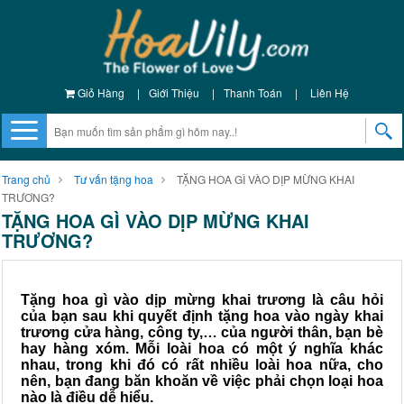
Giỏ Hàng
|
Giới Thiệu
|
Thanh Toán
|
Liên Hệ
Trang chủ
Tư vấn tặng hoa
TẶNG HOA GÌ VÀO DỊP MỪNG KHAI
TRƯƠNG?
TẶNG HOA GÌ VÀO DỊP MỪNG KHAI
TRƯƠNG?
Tặng hoa gì vào dịp mừng khai trương là câu hỏi
của bạn sau khi quyết định tặng hoa vào ngày khai
trương cửa hàng, công ty,… của người thân, bạn bè
hay hàng xóm. Mỗi loài hoa có một ý nghĩa khác
nhau, trong khi đó có rất nhiều loài hoa nữa, cho
nên, bạn đang băn khoăn về việc phải chọn loại hoa
nào là điều dễ hiểu.