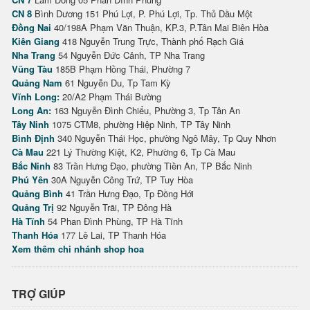
CN 8
Bình Dương 151 Phú Lợi, P. Phú Lợi, Tp. Thủ Dầu Một
Đồng Nai
40/198A Phạm Văn Thuận, KP.3, P.Tân Mai Biên Hòa
Kiên Giang
418 Nguyễn Trung Trực, Thành phố Rạch Giá
Nha Trang
54 Nguyễn Đức Cảnh, TP Nha Trang
Vũng Tàu
185B Phạm Hồng Thái, Phường 7
Quảng Nam
61 Nguyễn Du, Tp Tam Kỳ
Vĩnh Long:
20/A2 Phạm Thái Bường
Long An:
163 Nguyễn Đình Chiểu, Phường 3, Tp Tân An
Tây Ninh
1075 CTM8, phường Hiệp Ninh, TP Tây Ninh
Bình Định
340 Nguyễn Thái Học, phường Ngô Mây, Tp Quy Nhơn
Cà Mau
221 Lý Thường Kiệt, K2, Phường 6, Tp Cà Mau
Bắc Ninh
83 Trần Hưng Đạo, phường Tiền An, TP Bắc Ninh
Phú Yên
30A Nguyễn Công Trứ, TP Tuy Hòa
Quảng Bình
41 Trần Hưng Đạo, Tp Đồng Hới
Quảng Trị
92 Nguyễn Trãi, TP Đông Hà
Hà Tĩnh
54 Phan Đình Phùng, TP Hà Tĩnh
Thanh Hóa
177 Lê Lai, TP Thanh Hóa
Xem thêm chi nhánh shop hoa
TRỢ GIÚP