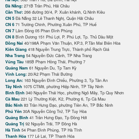
Đà Nẵng:
271B Trần Phú, Hải Châu
Cần Thơ:
266 đường 30/4, P. Xuân khánh, Q.Ninh Kiều
CN 5
Đà Nẵng 32 Lê Thanh Nghị, Quận Hải Châu
CN 6
71 Trường Chinh, Phường Xuân Phú, TP Huế
CN 7
Lâm Đồng 05 Phan Đình Phùng
CN 8
Bình Dương 151 Phú Lợi, P. Phú Lợi, Tp. Thủ Dầu Một
Đồng Nai
40/198A Phạm Văn Thuận, KP.3, P.Tân Mai Biên Hòa
Kiên Giang
418 Nguyễn Trung Trực, Thành phố Rạch Giá
Nha Trang
54 Nguyễn Đức Cảnh, TP Nha Trang
Vũng Tàu
185B Phạm Hồng Thái, Phường 7
Quảng Nam
61 Nguyễn Du, Tp Tam Kỳ
Vĩnh Long:
20/A2 Phạm Thái Bường
Long An:
163 Nguyễn Đình Chiểu, Phường 3, Tp Tân An
Tây Ninh
1075 CTM8, phường Hiệp Ninh, TP Tây Ninh
Bình Định
340 Nguyễn Thái Học, phường Ngô Mây, Tp Quy Nhơn
Cà Mau
221 Lý Thường Kiệt, K2, Phường 6, Tp Cà Mau
Bắc Ninh
83 Trần Hưng Đạo, phường Tiền An, TP Bắc Ninh
Phú Yên
30A Nguyễn Công Trứ, TP Tuy Hòa
Quảng Bình
41 Trần Hưng Đạo, Tp Đồng Hới
Quảng Trị
92 Nguyễn Trãi, TP Đông Hà
Hà Tĩnh
54 Phan Đình Phùng, TP Hà Tĩnh
Thanh Hóa
177 Lê Lai, TP Thanh Hóa