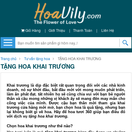
Giỏ Hàng
|
Giới Thiệu
|
Thanh Toán
|
Liên Hệ
Trang chủ
Tư vấn tặng hoa
TẶNG HOA KHAI TRƯƠNG
TẶNG HOA KHAI TRƯƠNG
Khai trương là dịp đặc biệt rất quan trọng đối với các nhà kinh
doanh, nó sự khởi đầu, bắt đầu mới với mong muốn phát triển,
làm ăn phát đạt. tất nhiên họ sẽ cùng chia vui với bạn bè người
thân và cầu mong những vị khách ấy sẽ mang đến may mắn cho
công việc của mình. Được cậu bạn thân mời tham gia khai
trương cửa hàng mới mở, bạn chọn hoa là quà tặng, nhưng bạn
lại không biết gì về hoa. Hãy để hoa tươi 360 giúp bạn điều đó
với dịch vụ
tặng hoa khai trương.
Chọn hoa khai trương như thế nào?