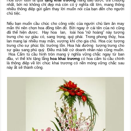
Hoa tươi luôn là quà
tặng khai trương
hàng đầu được ưa chuộng
nhất, bởi nó không chỉ đẹp mà còn có ý nghĩa rất lớn, mang thông
nhiều thông điệp gửi gắm thay lời muốn nói của bạn đến cho người
chủ tiệc.
Nếu bạn muốn cầu chúc cho công việc của người chủ làm ăn may
mắn thì nên chọn hoa đồng tiền đỏ. Bởi ngay ở cái tên của nó cũng
đã thể hiện được. Hay hoa lan, loài hoa “nữ hoàng” này tượng
trưng cho sự giàu có, sang trọng, quý phái. Trong phong thủy, hoa
lan mang lại nhiều may mắn, vượng khí cho gia chủ. Hoa cúc tượng
trưng cho sự phúc lộc trường tồn. Hoa hải đường tượng trưng cho
sự giàu sang phú quý. Điều mà bất cứ doanh nhân nào cũng muốn.
Hoa Cẩm tú cầu hình tròn mang ý nghĩa vững chắc ngay từ ban
đầu, vì thế khi tặng lẵng
hoa khai trương
có hoa cẩm tú cầu chính
là thông điệp về lời chúc khai trương có nền móng vững chắc sau
này ắt sẽ thành công.