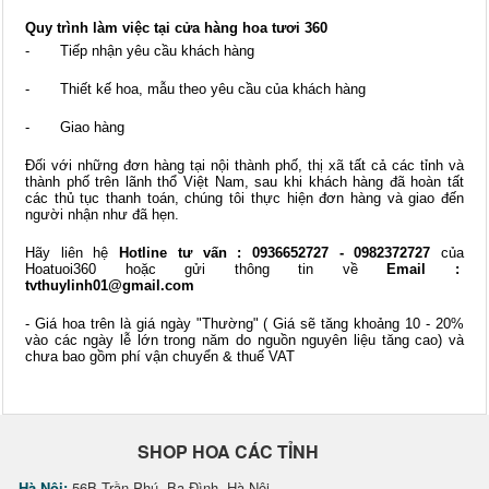
Quy trình làm việc tại cửa hàng hoa tươi 360
- Tiếp nhận yêu cầu khách hàng
- Thiết kế hoa, mẫu theo yêu cầu của khách hàng
- Giao hàng
Đối với những đơn hàng tại nội thành phố, thị xã tất cả các tỉnh và
thành phố trên lãnh thổ Việt Nam, sau khi khách hàng đã hoàn tất
các thủ tục thanh toán, chúng tôi thực hiện đơn hàng và giao đến
người nhận như đã hẹn.
Hãy liên hệ
Hotline tư vấn : 0936652727 - 0982372727
của
Hoatuoi360 hoặc gửi thông tin về
Email :
tvthuylinh01@gmail.com
- Giá hoa trên là giá ngày "Thường" ( Giá sẽ tăng khoảng 10 - 20%
vào các ngày lễ lớn trong năm do nguồn nguyên liệu tăng cao) và
chưa bao gồm phí vận chuyển & thuế VAT
SHOP HOA CÁC TỈNH
Hà Nội:
56B Trần Phú, Ba Đình, Hà Nội