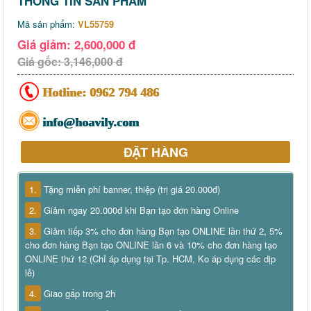
THÔNG TIN SẢN PHẨM
Mã sản phẩm:
VL55759
Giá giảm: 2,600,000 đ
Giá gốc: 3,146,000 đ
Hotline:
0962 794 486
info@hoavily.com
ĐẶT HÀNG
1.
Tặng miễn phí banner, thiệp (trị giá 20.000đ)
2.
Giảm ngay 20.000đ khi Bạn tạo đơn hàng Online
3.
Giảm tiếp 3% cho đơn hàng Bạn tạo ONLINE lần thứ 2, 5%
cho đơn hàng Bạn tạo ONLINE lần 6 và 10% cho đơn hàng tạo
ONLINE thứ 12 (Chỉ áp dụng tại Tp. HCM, Ko áp dụng các dịp
lễ)
4.
Giao gấp trong 2h