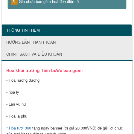
5.
Giá chưa bao gồm hoá đơn điện tử
THÔNG TIN THÊM
HƯỚNG DẪN THANH TOÁN
CHÍNH SÁCH VÀ ĐIỀU KHOẢN
Hoa khai trương Tiến bước bao gồm:
- Hoa hướng dương
- hoa ly
- Lan vũ nữ
- Hoa lá phụ
*
Hoa tươi 360
tặng ngay banner (trị giá 20.000VND) để gửi lời chúc
của quý khách đến tay người nhận