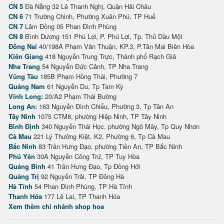
CN 5
Đà Nẵng 32 Lê Thanh Nghị, Quận Hải Châu
CN 6
71 Trường Chinh, Phường Xuân Phú, TP Huế
CN 7
Lâm Đồng 05 Phan Đình Phùng
CN 8
Bình Dương 151 Phú Lợi, P. Phú Lợi, Tp. Thủ Dầu Một
Đồng Nai
40/198A Phạm Văn Thuận, KP.3, P.Tân Mai Biên Hòa
Kiên Giang
418 Nguyễn Trung Trực, Thành phố Rạch Giá
Nha Trang
54 Nguyễn Đức Cảnh, TP Nha Trang
Vũng Tàu
185B Phạm Hồng Thái, Phường 7
Quảng Nam
61 Nguyễn Du, Tp Tam Kỳ
Vĩnh Long:
20/A2 Phạm Thái Bường
Long An:
163 Nguyễn Đình Chiểu, Phường 3, Tp Tân An
Tây Ninh
1075 CTM8, phường Hiệp Ninh, TP Tây Ninh
Bình Định
340 Nguyễn Thái Học, phường Ngô Mây, Tp Quy Nhơn
Cà Mau
221 Lý Thường Kiệt, K2, Phường 6, Tp Cà Mau
Bắc Ninh
83 Trần Hưng Đạo, phường Tiền An, TP Bắc Ninh
Phú Yên
30A Nguyễn Công Trứ, TP Tuy Hòa
Quảng Bình
41 Trần Hưng Đạo, Tp Đồng Hới
Quảng Trị
92 Nguyễn Trãi, TP Đông Hà
Hà Tĩnh
54 Phan Đình Phùng, TP Hà Tĩnh
Thanh Hóa
177 Lê Lai, TP Thanh Hóa
Xem thêm chi nhánh shop hoa