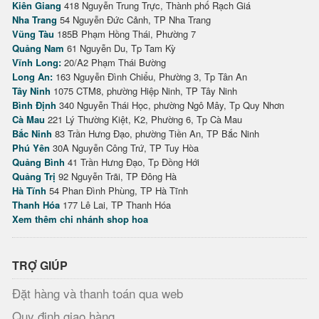
Kiên Giang
418 Nguyễn Trung Trực, Thành phố Rạch Giá
Nha Trang
54 Nguyễn Đức Cảnh, TP Nha Trang
Vũng Tàu
185B Phạm Hồng Thái, Phường 7
Quảng Nam
61 Nguyễn Du, Tp Tam Kỳ
Vĩnh Long:
20/A2 Phạm Thái Bường
Long An:
163 Nguyễn Đình Chiểu, Phường 3, Tp Tân An
Tây Ninh
1075 CTM8, phường Hiệp Ninh, TP Tây Ninh
Bình Định
340 Nguyễn Thái Học, phường Ngô Mây, Tp Quy Nhơn
Cà Mau
221 Lý Thường Kiệt, K2, Phường 6, Tp Cà Mau
Bắc Ninh
83 Trần Hưng Đạo, phường Tiền An, TP Bắc Ninh
Phú Yên
30A Nguyễn Công Trứ, TP Tuy Hòa
Quảng Bình
41 Trần Hưng Đạo, Tp Đồng Hới
Quảng Trị
92 Nguyễn Trãi, TP Đông Hà
Hà Tĩnh
54 Phan Đình Phùng, TP Hà Tĩnh
Thanh Hóa
177 Lê Lai, TP Thanh Hóa
Xem thêm chi nhánh shop hoa
TRỢ GIÚP
Đặt hàng và thanh toán qua web
Quy định giao hàng