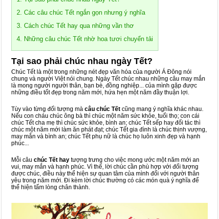
2. Các câu chúc Tết ngắn gọn nhưng ý nghĩa
3. Cách chúc Tết hay qua những vần thơ
4. Những câu chúc Tết nhờ hoa tươi chuyển tải
Tại sao phải chúc nhau ngày Tết?
Chúc Tết là một trong những nét đẹp văn hóa của người Á Đông nói
chung và người Việt nói chung. Ngày Tết chúc nhau những câu may mắn
là mong người người thân, bạn bè, đồng nghiệp... của mình gặp được
những điều tốt đẹp trong năm mới, hứa hẹn một năm đầy thuận lợi.
Tùy vào từng đối tượng mà
câu chúc Tết
cũng mang ý nghĩa khác nhau.
Nếu con cháu chúc ông bà thì chúc một năm sức khỏe, tuổi thọ; con cái
chúc Tết cha mẹ thì chúc sức khỏe, bình an; chúc Tết sếp hay đối tác thì
chúc một năm mới làm ăn phát đạt; chúc Tết gia đình là chúc thịnh vượng,
may mắn và bình an; chúc Tết phụ nữ là chúc họ luôn xinh đẹp và hạnh
phúc...
Mỗi câu
chúc Tết hay
tượng trưng cho việc mong ước một năm mới an
vui, may mắn và hạnh phúc. Vì thế, lời chúc cần phù hợp với đối tượng
được chúc, điều này thể hiện sự quan tâm của mình đối với người thân
yêu trong năm mới. Đi kèm lời chúc thường có các món quà ý nghĩa để
thể hiện tấm lòng chân thành.