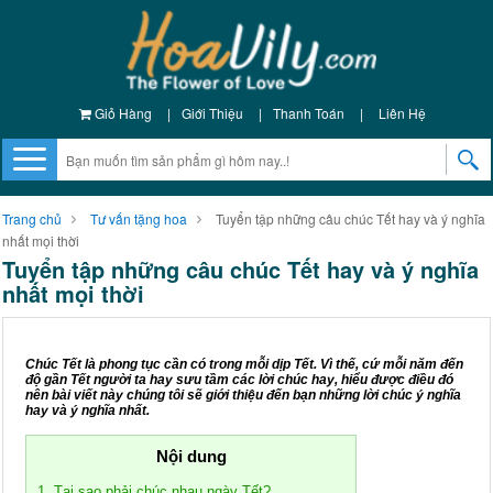
Giỏ Hàng
|
Giới Thiệu
|
Thanh Toán
|
Liên Hệ
Trang chủ
Tư vấn tặng hoa
Tuyển tập những câu chúc Tết hay và ý nghĩa
nhất mọi thời
Tuyển tập những câu chúc Tết hay và ý nghĩa
nhất mọi thời
Chúc Tết là phong tục cần có trong mỗi dịp Tết. Vì thế, cứ mỗi năm đến
độ gần Tết người ta hay sưu tầm các lời chúc hay, hiểu được điều đó
nên bài viết này chúng tôi sẽ giới thiệu đến bạn những lời chúc ý nghĩa
hay và ý nghĩa nhất.
Nội dung
1. Tại sao phải chúc nhau ngày Tết?