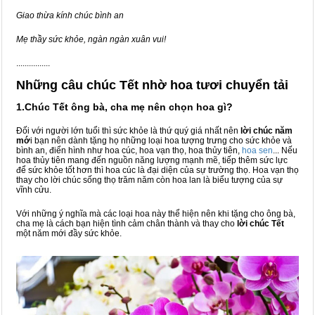
Giao thừa kính chúc bình an
Mẹ thầy sức khỏe, ngàn ngàn xuân vui!
................
Những câu chúc Tết nhờ hoa tươi chuyển tải
1.Chúc Tết ông bà, cha mẹ nên chọn hoa gì?
Đối với người lớn tuổi thì sức khỏe là thứ quý giá nhất nên
lời chúc năm
mớ
i bạn nên dành tặng họ những loại hoa tượng trưng cho sức khỏe và
bình an, điển hình như hoa cúc, hoa vạn thọ, hoa thủy tiên,
hoa sen
... Nếu
hoa thủy tiên mang đến nguồn năng lượng mạnh mẽ, tiếp thêm sức lực
để sức khỏe tốt hơn thì hoa cúc là đại diện của sự trường thọ. Hoa vạn thọ
thay cho lời chúc sống thọ trăm năm còn hoa lan là biểu tượng của sự
vĩnh cửu.
Với những ý nghĩa mà các loại hoa này thể hiện nên khi tặng cho ông bà,
cha mẹ là cách bạn hiện tình cảm chân thành và thay cho
lời chúc Tết
một năm mới đầy sức khỏe.