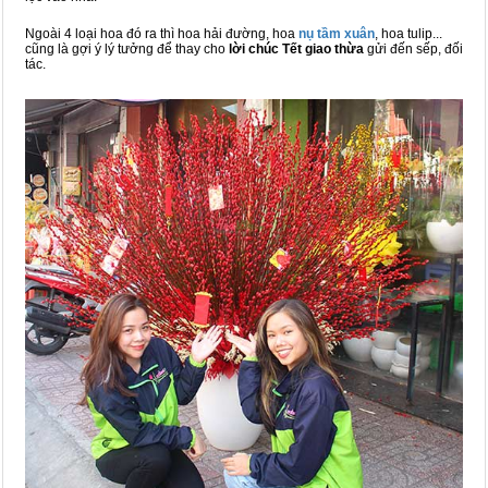
Ngoài 4 loại hoa đó ra thì hoa hải đường, hoa
nụ tầm xuân
, hoa tulip...
cũng là gợi ý lý tưởng để thay cho
lời chúc Tết giao thừa
gửi đến sếp, đối
tác.