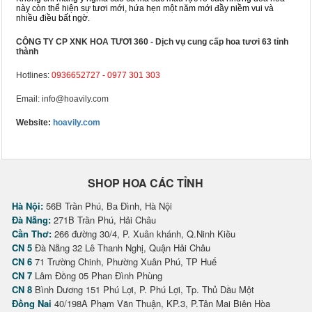
này còn thể hiện sự tươi mới, hứa hẹn một năm mới đầy niềm vui và
nhiều điều bất ngờ.
CÔNG TY CP XNK HOA TƯƠI 360 - Dịch vụ cung cấp hoa tươi 63 tỉnh
thành
Hotlines:
0936652727
-
0977 301 303
Email: info@hoavily.com
Website:
hoavily.com
SHOP HOA CÁC TỈNH
Hà Nội:
56B Trần Phú, Ba Đình, Hà Nội
Đà Nẵng:
271B Trần Phú, Hải Châu
Cần Thơ:
266 đường 30/4, P. Xuân khánh, Q.Ninh Kiều
CN 5
Đà Nẵng 32 Lê Thanh Nghị, Quận Hải Châu
CN 6
71 Trường Chinh, Phường Xuân Phú, TP Huế
CN 7
Lâm Đồng 05 Phan Đình Phùng
CN 8
Bình Dương 151 Phú Lợi, P. Phú Lợi, Tp. Thủ Dầu Một
Đồng Nai
40/198A Phạm Văn Thuận, KP.3, P.Tân Mai Biên Hòa