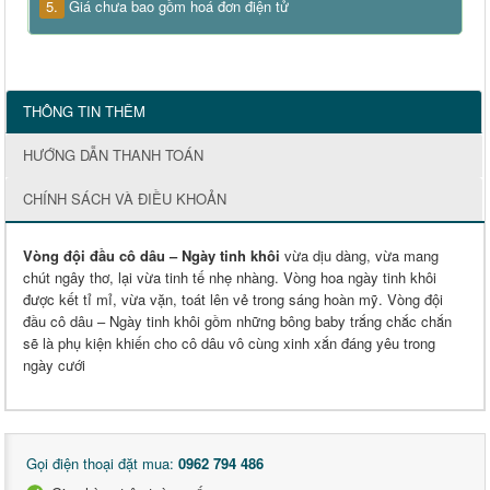
5.
Giá chưa bao gồm hoá đơn điện tử
THÔNG TIN THÊM
HƯỚNG DẪN THANH TOÁN
CHÍNH SÁCH VÀ ĐIỀU KHOẢN
Vòng đội đầu cô dâu – Ngày tinh khôi
vừa dịu dàng, vừa mang
chút ngây thơ, lại vừa tinh tế nhẹ nhàng. Vòng hoa ngày tinh khôi
được kết tỉ mỉ, vừa vặn, toát lên vẻ trong sáng hoàn mỹ. Vòng đội
đầu cô dâu – Ngày tinh khôi gồm những bông baby trắng chắc chắn
sẽ là phụ kiện khiến cho cô dâu vô cùng xinh xắn đáng yêu trong
ngày cưới
Gọi điện thoại đặt mua:
0962 794 486