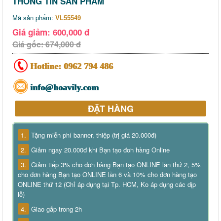
THÔNG TIN SẢN PHẨM
Mã sản phẩm:
VL55549
Giá giảm: 600,000 đ
Giá gốc: 674,000 đ
Hotline:
0962 794 486
info@hoavily.com
ĐẶT HÀNG
1.
Tặng miễn phí banner, thiệp (trị giá 20.000đ)
2.
Giảm ngay 20.000đ khi Bạn tạo đơn hàng Online
3.
Giảm tiếp 3% cho đơn hàng Bạn tạo ONLINE lần thứ 2, 5%
cho đơn hàng Bạn tạo ONLINE lần 6 và 10% cho đơn hàng tạo
ONLINE thứ 12 (Chỉ áp dụng tại Tp. HCM, Ko áp dụng các dịp
lễ)
4.
Giao gấp trong 2h