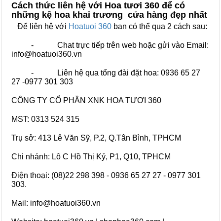
Cách thức liên hệ với Hoa tươi 360 để có
những kệ hoa khai trương cửa hàng đẹp nhất
Để liên hệ với
Hoatuoi 360
ban có thể qua 2 cách sau:
- Chat trực tiếp trên web hoặc gửi vào Email:
info@hoatuoi360.vn
- Liên hệ qua tổng đài đặt hoa: 0936 65 27
27 -0977 301 303
CÔNG TY CỔ PHẦN XNK HOA TƯƠI 360
MST: 0313 524 315
Trụ sở: 413 Lê Văn Sỹ, P.2, Q.Tân Bình, TPHCM
Chi nhánh: Lô C Hồ Thị Kỷ, P1, Q10, TPHCM
Điện thoại: (08)22 298 398 - 0936 65 27 27 - 0977 301
303.
Mail: info@hoatuoi360.vn