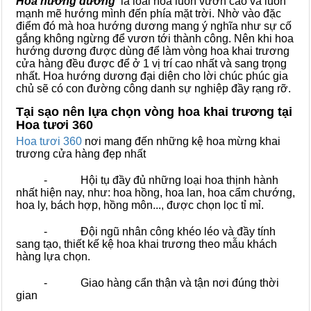
Hoa hướng dương
là loài hoa luôn vươn cao và luôn
mạnh mẽ hướng mình đến phía mặt trời. Nhờ vào đặc
điểm đó mà hoa hướng dương mang ý nghĩa như sự cố
gắng không ngừng để vươn tới thành công. Nên khi hoa
hướng dương được dùng để làm vòng hoa khai trương
cửa hàng đều được để ở 1 vị trí cao nhất và sang trọng
nhất. Hoa hướng dương đại diện cho lời chúc phúc gia
chủ sẽ có con đường công danh sự nghiệp đầy rạng rỡ.
Tại sạo nên lựa chọn vòng hoa khai trương tại
Hoa tươi 360
Hoa tươi 360
nơi mang đến những kệ hoa mừng khai
trương cửa hàng đẹp nhất
- Hội tụ đầy đủ những loại hoa thịnh hành
nhất hiện nay, như: hoa hồng, hoa lan, hoa cẩm chướng,
hoa ly, bách hợp, hồng môn..., được chọn lọc tỉ mỉ.
- Đội ngũ nhân công khéo léo và đầy tính
sang tạo, thiết kế kệ hoa khai trương theo mẫu khách
hàng lựa chọn.
- Giao hàng cẩn thận và tận nơi đúng thời
gian