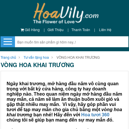
Giỏ Hàng
|
Giới Thiệu
|
Thanh Toán
|
Liên Hệ
Trang chủ
Tư vấn tặng hoa
VÒNG HOA KHAI TRƯƠNG
VÒNG HOA KHAI TRƯƠNG
Ngày khai trương, mở hàng đầu năm vô cùng quan
trọng với bất kỳ cửa hàng, công ty hay doanh
nghiệp nào. Theo quan niệm ngày mở hàng đầu năm
may mắn, cả năm sẽ làm ăn thuận buồm xuôi gió và
gặp thật nhiều may mắn. Vì vậy, hãy góp phần vui
tươi để tạp may mắn cho gia chủ bằng một
vòng hoa
khai trương
bạn nhé! Hãy đến với
Hoa tươi 360
chúng tôi sẽ giúp bạn mang đến sự may mắn đó.