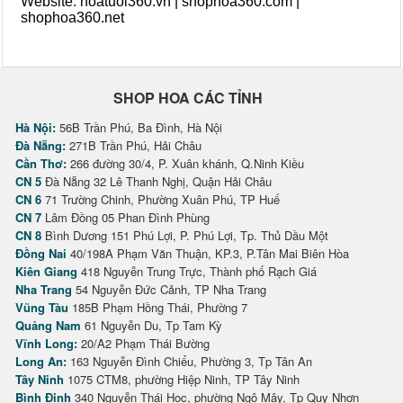
Website: hoatuoi360.vn | shophoa360.com |
shophoa360.net
SHOP HOA CÁC TỈNH
Hà Nội:
56B Trần Phú, Ba Đình, Hà Nội
Đà Nẵng:
271B Trần Phú, Hải Châu
Cần Thơ:
266 đường 30/4, P. Xuân khánh, Q.Ninh Kiều
CN 5
Đà Nẵng 32 Lê Thanh Nghị, Quận Hải Châu
CN 6
71 Trường Chinh, Phường Xuân Phú, TP Huế
CN 7
Lâm Đồng 05 Phan Đình Phùng
CN 8
Bình Dương 151 Phú Lợi, P. Phú Lợi, Tp. Thủ Dầu Một
Đồng Nai
40/198A Phạm Văn Thuận, KP.3, P.Tân Mai Biên Hòa
Kiên Giang
418 Nguyễn Trung Trực, Thành phố Rạch Giá
Nha Trang
54 Nguyễn Đức Cảnh, TP Nha Trang
Vũng Tàu
185B Phạm Hồng Thái, Phường 7
Quảng Nam
61 Nguyễn Du, Tp Tam Kỳ
Vĩnh Long:
20/A2 Phạm Thái Bường
Long An:
163 Nguyễn Đình Chiểu, Phường 3, Tp Tân An
Tây Ninh
1075 CTM8, phường Hiệp Ninh, TP Tây Ninh
Bình Định
340 Nguyễn Thái Học, phường Ngô Mây, Tp Quy Nhơn