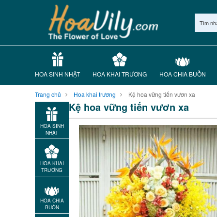
Tìm nh
HOA SINH NHẬT
HOA KHAI TRƯƠNG
HOA CHIA BUỒN
Trang chủ
Hoa khai trương
Kệ hoa vững tiến vươn xa
Kệ hoa vững tiến vươn xa
HOA SINH
NHẬT
HOA KHAI
TRƯƠNG
HOA CHIA
BUỒN