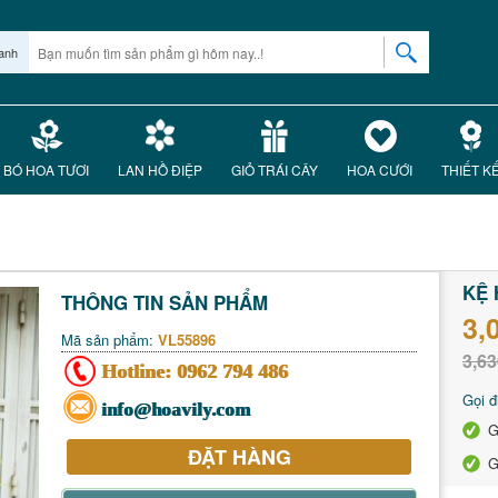
anh
BÓ HOA TƯƠI
LAN HỒ ĐIỆP
GIỎ TRÁI CÂY
HOA CƯỚI
THIẾT K
KỆ 
THÔNG TIN SẢN PHẨM
3,
Mã sản phẩm:
VL55896
3,63
Hotline:
0962 794 486
Gọi đ
info@hoavily.com
G
ĐẶT HÀNG
G