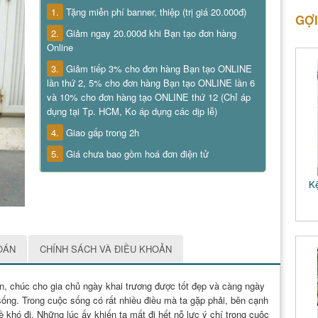
1.
Tặng miễn phí banner, thiệp (trị giá 20.000đ)
GỢI
2.
Giảm ngay 20.000đ khi Bạn tạo đơn hàng
Online
3.
Giảm tiếp 3% cho đơn hàng Bạn tạo ONLINE
lần thứ 2, 5% cho đơn hàng Bạn tạo ONLINE lần 6
và 10% cho đơn hàng tạo ONLINE thứ 12 (Chỉ áp
dụng tại Tp. HCM, Ko áp dụng các dịp lễ)
4.
Giao gấp trong 2h
5.
Giá chưa bao gồm hoá đơn điện tử
Kệ
OÁN
CHÍNH SÁCH VÀ ĐIỀU KHOẢN
n, chúc cho gia chủ ngày khai trương được tốt đẹp và càng ngày
sống. Trong cuộc sống có rất nhiều điều mà ta gặp phải, bên cạnh
hó đi. Những lúc ấy khiến ta mất đi hết nỗ lực ý chí trong cuộc