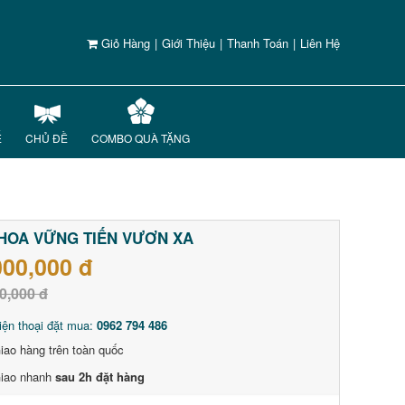
Giỏ Hàng
|
Giới Thiệu
|
Thanh Toán
|
Liên Hệ
Ế
CHỦ ĐỀ
COMBO QUÀ TẶNG
HOA VỮNG TIẾN VƯƠN XA
000,000 đ
0,000 đ
iện thoại đặt mua:
0962 794 486
iao hàng trên toàn quốc
iao nhanh
sau 2h đặt hàng