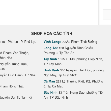
SHOP HOA CÁC TỈNH
151 Phú Lợi, P. Phú Lợi,
Vĩnh Long:
20/A2 Phạm Thái Bường
Long An:
163 Nguyễn Đình Chiểu,
A Phạm Văn Thuận,
Phường 3, Tp Tân An
Biên Hòa
Tây Ninh
1075 CTM8, phường Hiệp Ninh,
Nguyễn Trung Trực,
TP Tây Ninh
Giá
Bình Định
340 Nguyễn Thái Học, phường
uyễn Đức Cảnh, TP Nha
Ngô Mây, Tp Quy Nhơn
Cà Mau
221 Lý Thường Kiệt, K2, Phường
Phạm Hồng Thái,
6, Tp Cà Mau
Bắc Ninh
83 Trần Hưng Đạo, phường Tiền
Nguyễn Du, Tp Tam Kỳ
An, TP Bắc Ninh