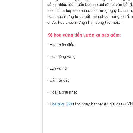
sống, nhiều lúc muốn buông xuôi rồi rơi vào bế tắ
mê.
Thích hợp cho
hoa chúc mừng ngày thành lậ
hoa chúc mừng lễ ra mắt, hoa chúc mừng lễ cắt 
chức, hoa chúc mừng nhận công tác mới,...
Kệ hoa vững tiến vươn xa bao gồm:
- Hoa thiên điểu
- Hoa hồng vàng
- Lan vũ nữ
- Cẩm tú cầu
- Hoa lá phụ khác
*
Hoa tươi 360
tặng ngay banner (trị giá 20.000VN