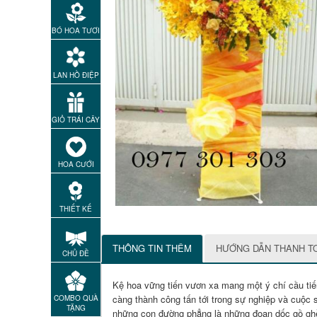
BÓ HOA TƯƠI
LAN HỒ ĐIỆP
GIỎ TRÁI CÂY
HOA CƯỚI
THIẾT KẾ
THÔNG TIN THÊM
HƯỚNG DẪN THANH T
CHỦ ĐỀ
Kệ hoa vững tiến vươn xa mang một ý chí cầu tiế
càng thành công tấn tới trong sự nghiệp và cuộc 
COMBO QUÀ
TẶNG
những con đường phẳng là những đoạn dốc gồ ghề k