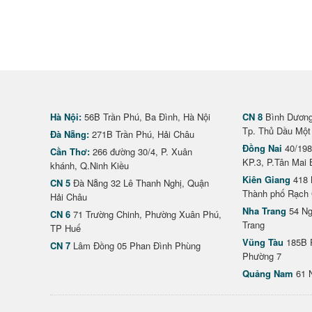
Hà Nội:
56B Trần Phú, Ba Đình, Hà Nội
CN 8
Bình Dương 
Tp. Thủ Dầu Một
Đà Nẵng:
271B Trần Phú, Hải Châu
Đồng Nai
40/198
Cần Thơ:
266 đường 30/4, P. Xuân
KP.3, P.Tân Mai 
khánh, Q.Ninh Kiều
Kiên Giang
418 
CN 5
Đà Nẵng 32 Lê Thanh Nghị, Quận
Thành phố Rạch 
Hải Châu
Nha Trang
54 Ng
CN 6
71 Trường Chinh, Phường Xuân Phú,
Trang
TP Huế
Vũng Tàu
185B 
CN 7
Lâm Đồng 05 Phan Đình Phùng
Phường 7
Quảng Nam
61 