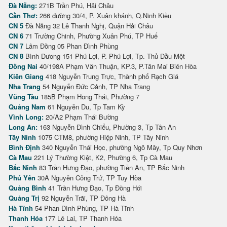
Đà Nẵng:
271B Trần Phú, Hải Châu
Cần Thơ:
266 đường 30/4, P. Xuân khánh, Q.Ninh Kiều
CN 5
Đà Nẵng 32 Lê Thanh Nghị, Quận Hải Châu
CN 6
71 Trường Chinh, Phường Xuân Phú, TP Huế
CN 7
Lâm Đồng 05 Phan Đình Phùng
CN 8
Bình Dương 151 Phú Lợi, P. Phú Lợi, Tp. Thủ Dầu Một
Đồng Nai
40/198A Phạm Văn Thuận, KP.3, P.Tân Mai Biên Hòa
Kiên Giang
418 Nguyễn Trung Trực, Thành phố Rạch Giá
Nha Trang
54 Nguyễn Đức Cảnh, TP Nha Trang
Vũng Tàu
185B Phạm Hồng Thái, Phường 7
Quảng Nam
61 Nguyễn Du, Tp Tam Kỳ
Vĩnh Long:
20/A2 Phạm Thái Bường
Long An:
163 Nguyễn Đình Chiểu, Phường 3, Tp Tân An
Tây Ninh
1075 CTM8, phường Hiệp Ninh, TP Tây Ninh
Bình Định
340 Nguyễn Thái Học, phường Ngô Mây, Tp Quy Nhơn
Cà Mau
221 Lý Thường Kiệt, K2, Phường 6, Tp Cà Mau
Bắc Ninh
83 Trần Hưng Đạo, phường Tiền An, TP Bắc Ninh
Phú Yên
30A Nguyễn Công Trứ, TP Tuy Hòa
Quảng Bình
41 Trần Hưng Đạo, Tp Đồng Hới
Quảng Trị
92 Nguyễn Trãi, TP Đông Hà
Hà Tĩnh
54 Phan Đình Phùng, TP Hà Tĩnh
Thanh Hóa
177 Lê Lai, TP Thanh Hóa