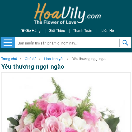
Giỏ Hàng
|
Giới Thiệu
|
Thanh Toán
|
Liên Hệ
Trang chủ
Chủ đề
Hoa tình yêu
Yêu thương ngọt ngào
Yêu thương ngọt ngào