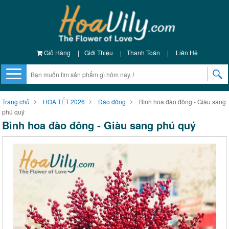
Giỏ Hàng
|
Giới Thiệu
|
Thanh Toán
|
Liên Hệ
Trang chủ
HOA TẾT 2026
Đào đông
Bình hoa đào đông - Giàu sang
phú quý
Bình hoa đào đông - Giàu sang phú quý