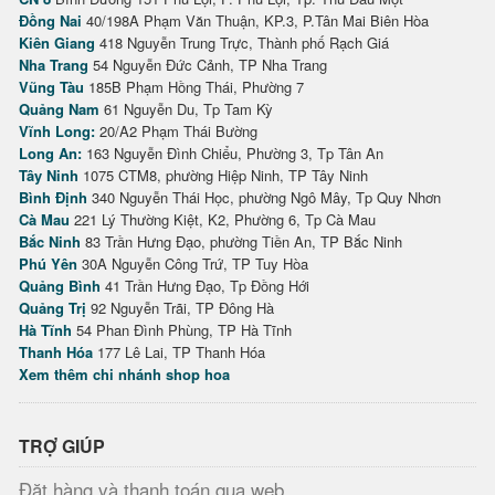
Đồng Nai
40/198A Phạm Văn Thuận, KP.3, P.Tân Mai Biên Hòa
Kiên Giang
418 Nguyễn Trung Trực, Thành phố Rạch Giá
Nha Trang
54 Nguyễn Đức Cảnh, TP Nha Trang
Vũng Tàu
185B Phạm Hồng Thái, Phường 7
Quảng Nam
61 Nguyễn Du, Tp Tam Kỳ
Vĩnh Long:
20/A2 Phạm Thái Bường
Long An:
163 Nguyễn Đình Chiểu, Phường 3, Tp Tân An
Tây Ninh
1075 CTM8, phường Hiệp Ninh, TP Tây Ninh
Bình Định
340 Nguyễn Thái Học, phường Ngô Mây, Tp Quy Nhơn
Cà Mau
221 Lý Thường Kiệt, K2, Phường 6, Tp Cà Mau
Bắc Ninh
83 Trần Hưng Đạo, phường Tiền An, TP Bắc Ninh
Phú Yên
30A Nguyễn Công Trứ, TP Tuy Hòa
Quảng Bình
41 Trần Hưng Đạo, Tp Đồng Hới
Quảng Trị
92 Nguyễn Trãi, TP Đông Hà
Hà Tĩnh
54 Phan Đình Phùng, TP Hà Tĩnh
Thanh Hóa
177 Lê Lai, TP Thanh Hóa
Xem thêm chi nhánh shop hoa
TRỢ GIÚP
Đặt hàng và thanh toán qua web