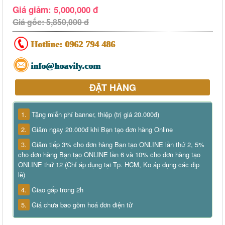
Giá giảm: 5,000,000 đ
Giá gốc: 5,850,000 đ
Hotline:
0962 794 486
info@hoavily.com
ĐẶT HÀNG
1.
Tặng miễn phí banner, thiệp (trị giá 20.000đ)
2.
Giảm ngay 20.000đ khi Bạn tạo đơn hàng Online
3.
Giảm tiếp 3% cho đơn hàng Bạn tạo ONLINE lần thứ 2, 5%
cho đơn hàng Bạn tạo ONLINE lần 6 và 10% cho đơn hàng tạo
ONLINE thứ 12 (Chỉ áp dụng tại Tp. HCM, Ko áp dụng các dịp
lễ)
4.
Giao gấp trong 2h
5.
Giá chưa bao gồm hoá đơn điện tử