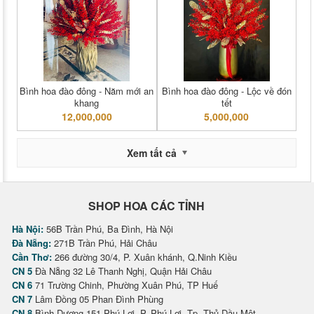
Bình hoa đào đông - Năm mới an
Bình hoa đào đông - Lộc về đón
khang
tết
12,000,000
5,000,000
Xem tất cả
SHOP HOA CÁC TỈNH
Hà Nội:
56B Trần Phú, Ba Đình, Hà Nội
Đà Nẵng:
271B Trần Phú, Hải Châu
Cần Thơ:
266 đường 30/4, P. Xuân khánh, Q.Ninh Kiều
CN 5
Đà Nẵng 32 Lê Thanh Nghị, Quận Hải Châu
CN 6
71 Trường Chinh, Phường Xuân Phú, TP Huế
CN 7
Lâm Đồng 05 Phan Đình Phùng
CN 8
Bình Dương 151 Phú Lợi, P. Phú Lợi, Tp. Thủ Dầu Một