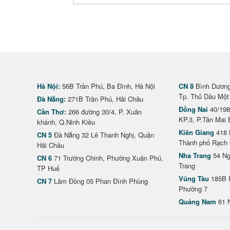
Hà Nội:
56B Trần Phú, Ba Đình, Hà Nội
CN 8
Bình Dương 
Tp. Thủ Dầu Một
Đà Nẵng:
271B Trần Phú, Hải Châu
Đồng Nai
40/198
Cần Thơ:
266 đường 30/4, P. Xuân
KP.3, P.Tân Mai 
khánh, Q.Ninh Kiều
Kiên Giang
418 
CN 5
Đà Nẵng 32 Lê Thanh Nghị, Quận
Thành phố Rạch 
Hải Châu
Nha Trang
54 Ng
CN 6
71 Trường Chinh, Phường Xuân Phú,
Trang
TP Huế
Vũng Tàu
185B 
CN 7
Lâm Đồng 05 Phan Đình Phùng
Phường 7
Quảng Nam
61 