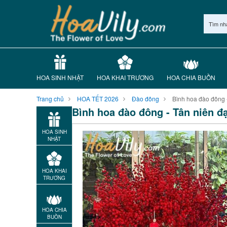
Tìm nh
HOA SINH NHẬT
HOA KHAI TRƯƠNG
HOA CHIA BUỒN
Trang chủ
HOA TẾT 2026
Đào đông
Bình hoa đào đông - 
Bình hoa đào đông - Tân niên đạ
HOA SINH
NHẬT
HOA KHAI
TRƯƠNG
HOA CHIA
BUỒN