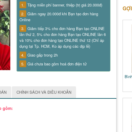
1.
Tặng miễn phí banner, thiệp (trị giá 20.000đ)
GỢI
2.
Giảm ngay 20.000đ khi Bạn tạo đơn hàng
Online
3.
Giảm tiếp 3% cho đơn hàng Bạn tạo ONLINE
lần thứ 2, 5% cho đơn hàng Bạn tạo ONLINE lần 6
và 10% cho đơn hàng tạo ONLINE thứ 12 (Chỉ áp
dụng tại Tp. HCM, Ko áp dụng các dịp lễ)
4.
Giao gấp trong 2h
5.
Giá chưa bao gồm hoá đơn điện tử
Bình
OÁN
CHÍNH SÁCH VÀ ĐIỀU KHOẢN
ao gồm: