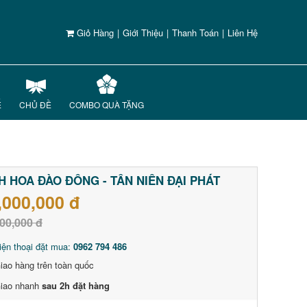
Giỏ Hàng
|
Giới Thiệu
|
Thanh Toán
|
Liên Hệ
Ế
CHỦ ĐỀ
COMBO QUÀ TẶNG
H HOA ĐÀO ĐÔNG - TÂN NIÊN ĐẠI PHÁT
,000,000 đ
00,000 đ
iện thoại đặt mua:
0962 794 486
iao hàng trên toàn quốc
iao nhanh
sau 2h đặt hàng