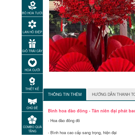
BÓ HOA TƯƠI
LAN HỒ ĐIỆP
GIỎ TRÁI CÂY
HOA CƯỚI
THIẾT KẾ
THÔNG TIN THÊM
HƯỚNG DẪN THANH T
CHỦ ĐỀ
Bình hoa đào đông - Tân niên đại phát b
- Hoa đào đông đỏ
COMBO QUÀ
TẶNG
- Bình hoa cao cấp sang trọng, hiện đại