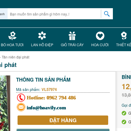
anh
BÓ HOA TƯƠI
LAN HỒ ĐIỆP
GIỎ TRÁI CÂY
HOA CƯỚI
THIẾT K
Tân niên đại phát
i phát
BÌN
THÔNG TIN SẢN PHẨM
12
Mã sản phẩm:
VL57974
13,8
Hotline:
0962 794 486
Gọi đ
info@hoavily.com
G
ĐẶT HÀNG
G