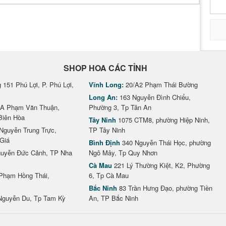
SHOP HOA CÁC TỈNH
151 Phú Lợi, P. Phú Lợi,
Vĩnh Long:
20/A2 Phạm Thái Bường
Long An:
163 Nguyễn Đình Chiểu,
A Phạm Văn Thuận,
Phường 3, Tp Tân An
Biên Hòa
Tây Ninh
1075 CTM8, phường Hiệp Ninh,
Nguyễn Trung Trực,
TP Tây Ninh
Giá
Bình Định
340 Nguyễn Thái Học, phường
uyễn Đức Cảnh, TP Nha
Ngô Mây, Tp Quy Nhơn
Cà Mau
221 Lý Thường Kiệt, K2, Phường
Phạm Hồng Thái,
6, Tp Cà Mau
Bắc Ninh
83 Trần Hưng Đạo, phường Tiền
Nguyễn Du, Tp Tam Kỳ
An, TP Bắc Ninh