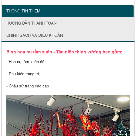
THÔNG TIN THÊM
HƯỚNG DẪN THANH TOÁN
CHÍNH SÁCH VÀ ĐIỀU KHOẢN
Bình hoa nụ tầm xuân - Tân niên thịnh vượng bao gồm:
- Hoa nụ tầm xuân đỏ,
- Phụ kiện trang trí,
- Chậu sứ trắng cao cấp