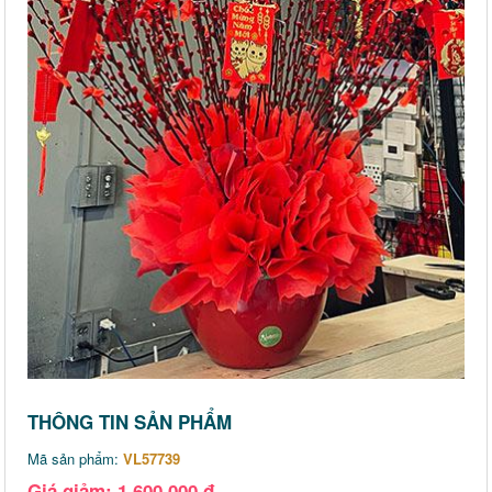
THÔNG TIN SẢN PHẨM
Mã sản phẩm:
VL57739
Giá giảm: 1,600,000 đ