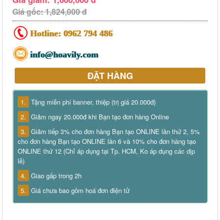
Giá gốc: 1,824,000 đ
Hotline:
0962 794 486
info@hoavily.com
ĐẶT HÀNG
1.
Tặng miễn phí banner, thiệp (trị giá 20.000đ)
2.
Giảm ngay 20.000đ khi Bạn tạo đơn hàng Online
3.
Giảm tiếp 3% cho đơn hàng Bạn tạo ONLINE lần thứ 2, 5%
cho đơn hàng Bạn tạo ONLINE lần 6 và 10% cho đơn hàng tạo
ONLINE thứ 12 (Chỉ áp dụng tại Tp. HCM, Ko áp dụng các dịp
lễ)
4.
Giao gấp trong 2h
5.
Giá chưa bao gồm hoá đơn điện tử