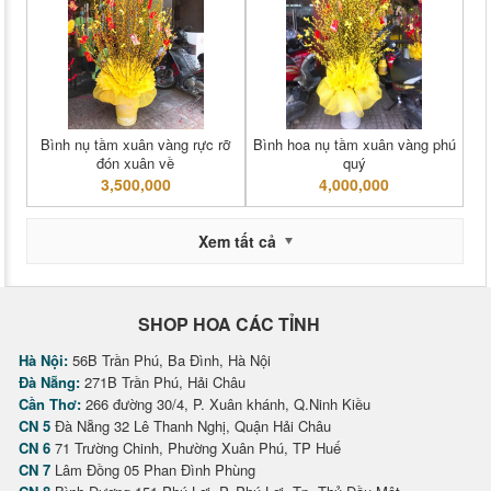
Bình nụ tầm xuân vàng rực rỡ
Bình hoa nụ tầm xuân vàng phú
đón xuân về
quý
3,500,000
4,000,000
Xem tất cả
SHOP HOA CÁC TỈNH
Hà Nội:
56B Trần Phú, Ba Đình, Hà Nội
Đà Nẵng:
271B Trần Phú, Hải Châu
Cần Thơ:
266 đường 30/4, P. Xuân khánh, Q.Ninh Kiều
CN 5
Đà Nẵng 32 Lê Thanh Nghị, Quận Hải Châu
CN 6
71 Trường Chinh, Phường Xuân Phú, TP Huế
CN 7
Lâm Đồng 05 Phan Đình Phùng