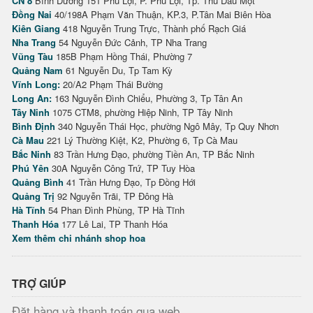
CN 8
Bình Dương 151 Phú Lợi, P. Phú Lợi, Tp. Thủ Dầu Một
Đồng Nai
40/198A Phạm Văn Thuận, KP.3, P.Tân Mai Biên Hòa
Kiên Giang
418 Nguyễn Trung Trực, Thành phố Rạch Giá
Nha Trang
54 Nguyễn Đức Cảnh, TP Nha Trang
Vũng Tàu
185B Phạm Hồng Thái, Phường 7
Quảng Nam
61 Nguyễn Du, Tp Tam Kỳ
Vĩnh Long:
20/A2 Phạm Thái Bường
Long An:
163 Nguyễn Đình Chiểu, Phường 3, Tp Tân An
Tây Ninh
1075 CTM8, phường Hiệp Ninh, TP Tây Ninh
Bình Định
340 Nguyễn Thái Học, phường Ngô Mây, Tp Quy Nhơn
Cà Mau
221 Lý Thường Kiệt, K2, Phường 6, Tp Cà Mau
Bắc Ninh
83 Trần Hưng Đạo, phường Tiền An, TP Bắc Ninh
Phú Yên
30A Nguyễn Công Trứ, TP Tuy Hòa
Quảng Bình
41 Trần Hưng Đạo, Tp Đồng Hới
Quảng Trị
92 Nguyễn Trãi, TP Đông Hà
Hà Tĩnh
54 Phan Đình Phùng, TP Hà Tĩnh
Thanh Hóa
177 Lê Lai, TP Thanh Hóa
Xem thêm chi nhánh shop hoa
TRỢ GIÚP
Đặt hàng và thanh toán qua web