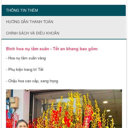
THÔNG TIN THÊM
HƯỚNG DẪN THANH TOÁN
CHÍNH SÁCH VÀ ĐIỀU KHOẢN
Bình hoa nụ tầm xuân - Tết an khang bao gồm:
- Hoa nụ tầm xuân vàng
- Phụ kiện trang trí Tết
- Chậu hoa cao cấp, sang trọng