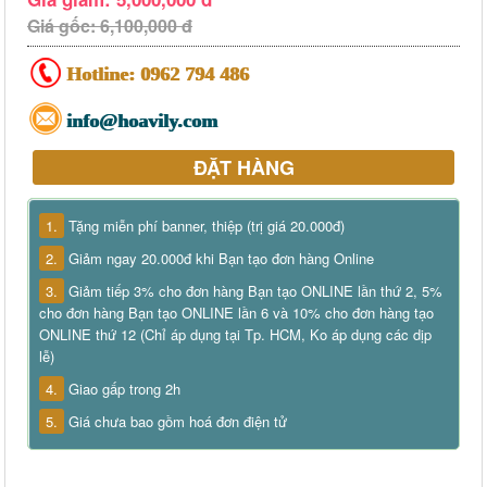
Giá gốc: 6,100,000 đ
Hotline:
0962 794 486
info@hoavily.com
ĐẶT HÀNG
1.
Tặng miễn phí banner, thiệp (trị giá 20.000đ)
2.
Giảm ngay 20.000đ khi Bạn tạo đơn hàng Online
3.
Giảm tiếp 3% cho đơn hàng Bạn tạo ONLINE lần thứ 2, 5%
cho đơn hàng Bạn tạo ONLINE lần 6 và 10% cho đơn hàng tạo
ONLINE thứ 12 (Chỉ áp dụng tại Tp. HCM, Ko áp dụng các dịp
lễ)
4.
Giao gấp trong 2h
5.
Giá chưa bao gồm hoá đơn điện tử