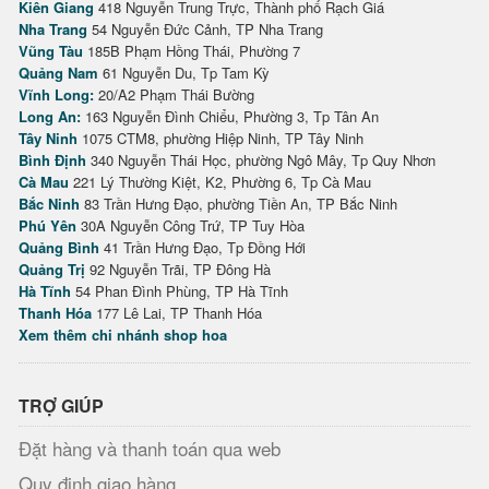
Kiên Giang
418 Nguyễn Trung Trực, Thành phố Rạch Giá
Nha Trang
54 Nguyễn Đức Cảnh, TP Nha Trang
Vũng Tàu
185B Phạm Hồng Thái, Phường 7
Quảng Nam
61 Nguyễn Du, Tp Tam Kỳ
Vĩnh Long:
20/A2 Phạm Thái Bường
Long An:
163 Nguyễn Đình Chiểu, Phường 3, Tp Tân An
Tây Ninh
1075 CTM8, phường Hiệp Ninh, TP Tây Ninh
Bình Định
340 Nguyễn Thái Học, phường Ngô Mây, Tp Quy Nhơn
Cà Mau
221 Lý Thường Kiệt, K2, Phường 6, Tp Cà Mau
Bắc Ninh
83 Trần Hưng Đạo, phường Tiền An, TP Bắc Ninh
Phú Yên
30A Nguyễn Công Trứ, TP Tuy Hòa
Quảng Bình
41 Trần Hưng Đạo, Tp Đồng Hới
Quảng Trị
92 Nguyễn Trãi, TP Đông Hà
Hà Tĩnh
54 Phan Đình Phùng, TP Hà Tĩnh
Thanh Hóa
177 Lê Lai, TP Thanh Hóa
Xem thêm chi nhánh shop hoa
TRỢ GIÚP
Đặt hàng và thanh toán qua web
Quy định giao hàng