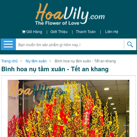
Giỏ Hàng
|
Giới Thiệu
|
Thanh Toán
|
Liên Hệ
Trang chủ
Nụ tầm xuân
Bình hoa nụ tầm xuân - Tết an khang
Bình hoa nụ tầm xuân - Tết an khang