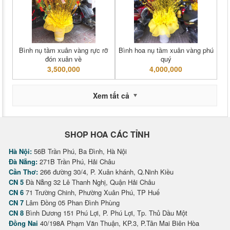
Bình nụ tầm xuân vàng rực rỡ
Bình hoa nụ tầm xuân vàng phú
đón xuân về
quý
3,500,000
4,000,000
Xem tất cả
SHOP HOA CÁC TỈNH
Hà Nội:
56B Trần Phú, Ba Đình, Hà Nội
Đà Nẵng:
271B Trần Phú, Hải Châu
Cần Thơ:
266 đường 30/4, P. Xuân khánh, Q.Ninh Kiều
CN 5
Đà Nẵng 32 Lê Thanh Nghị, Quận Hải Châu
CN 6
71 Trường Chinh, Phường Xuân Phú, TP Huế
CN 7
Lâm Đồng 05 Phan Đình Phùng
CN 8
Bình Dương 151 Phú Lợi, P. Phú Lợi, Tp. Thủ Dầu Một
Đồng Nai
40/198A Phạm Văn Thuận, KP.3, P.Tân Mai Biên Hòa