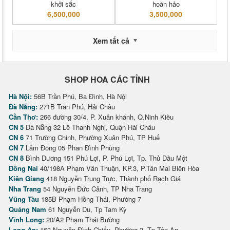
khởi sắc
hoàn hảo
6,500,000
3,500,000
Xem tất cả
SHOP HOA CÁC TỈNH
Hà Nội:
56B Trần Phú, Ba Đình, Hà Nội
Đà Nẵng:
271B Trần Phú, Hải Châu
Cần Thơ:
266 đường 30/4, P. Xuân khánh, Q.Ninh Kiều
CN 5
Đà Nẵng 32 Lê Thanh Nghị, Quận Hải Châu
CN 6
71 Trường Chinh, Phường Xuân Phú, TP Huế
CN 7
Lâm Đồng 05 Phan Đình Phùng
CN 8
Bình Dương 151 Phú Lợi, P. Phú Lợi, Tp. Thủ Dầu Một
Đồng Nai
40/198A Phạm Văn Thuận, KP.3, P.Tân Mai Biên Hòa
Kiên Giang
418 Nguyễn Trung Trực, Thành phố Rạch Giá
Nha Trang
54 Nguyễn Đức Cảnh, TP Nha Trang
Vũng Tàu
185B Phạm Hồng Thái, Phường 7
Quảng Nam
61 Nguyễn Du, Tp Tam Kỳ
Vĩnh Long:
20/A2 Phạm Thái Bường
Long An:
163 Nguyễn Đình Chiểu, Phường 3, Tp Tân An