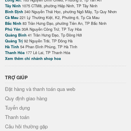
Tây Ninh
1075 CTM8, phường Hiệp Ninh, TP Tây Ninh
Bình Định
340 Nguyễn Thái Học, phường Ngô Mây, Tp Quy Nhơn
Cà Mau
221 Lý Thường Kiệt, K2, Phường 6, Tp Cà Mau
Bắc Ninh
83 Trần Hưng Đạo, phường Tiền An, TP Bắc Ninh
Phú Yên
30A Nguyễn Công Trứ, TP Tuy Hòa
Quảng Bình
41 Trần Hưng Đạo, Tp Đồng Hới
Quảng Trị
92 Nguyễn Trãi, TP Đông Hà
Hà Tĩnh
54 Phan Đình Phùng, TP Hà Tĩnh
Thanh Hóa
177 Lê Lai, TP Thanh Hóa
Xem thêm chi nhánh shop hoa
TRỢ GIÚP
Đặt hàng và thanh toán qua web
Quy định giao hàng
Tuyển dụng
Thanh toán
Câu hỏi thường gặp