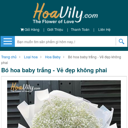
Giỏ Hàng
|
Giới Thiệu
|
Thanh Toán
|
Liên Hệ
Trang chủ
Loại hoa
Hoa Baby
Bó hoa baby trắng - Vẻ đẹp không
phai
Bó hoa baby trắng - Vẻ đẹp không phai