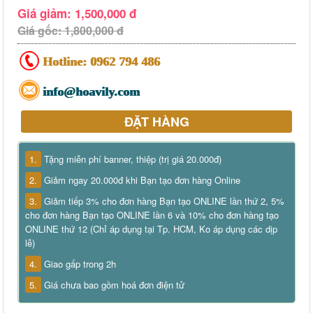
Giá giảm: 1,500,000 đ
Giá gốc: 1,800,000 đ
Hotline:
0962 794 486
info@hoavily.com
ĐẶT HÀNG
1.
Tặng miễn phí banner, thiệp (trị giá 20.000đ)
2.
Giảm ngay 20.000đ khi Bạn tạo đơn hàng Online
3.
Giảm tiếp 3% cho đơn hàng Bạn tạo ONLINE lần thứ 2, 5%
cho đơn hàng Bạn tạo ONLINE lần 6 và 10% cho đơn hàng tạo
ONLINE thứ 12 (Chỉ áp dụng tại Tp. HCM, Ko áp dụng các dịp
lễ)
4.
Giao gấp trong 2h
5.
Giá chưa bao gồm hoá đơn điện tử