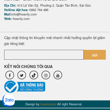
Địa Chỉ:
413 Lê Văn Sỹ, Phường 2, Quận Tân Bình, Sài Gòn
Hotline đặt hoa:
0962 794 486
Mail:
info@hoavily.com
Web:
hoavily.com
Cập nhật thông tin khuyến mãi nhanh nhất hưởng quyền lợi giảm
giá riêng biệt
GỬI
KẾT NỐI CHÚNG TÔI QUA
Design by
All right Reserval.
hoavily.com