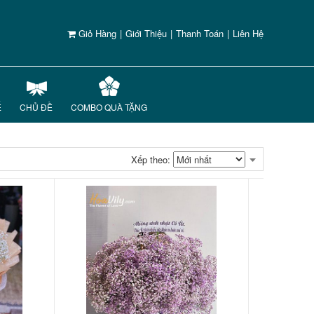
Giỏ Hàng
|
Giới Thiệu
|
Thanh Toán
|
Liên Hệ
Ế
CHỦ ĐỀ
COMBO QUÀ TẶNG
Xếp theo: