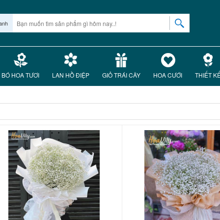
anh
BÓ HOA TƯƠI
LAN HỒ ĐIỆP
GIỎ TRÁI CÂY
HOA CƯỚI
THIẾT K