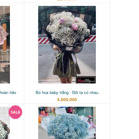
 hoàn hảo
Bó hoa baby trắng - Đôi ta có nhau
4,000,000