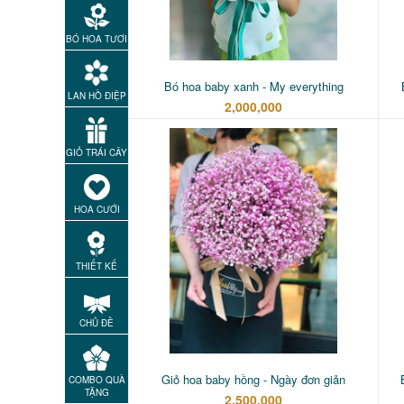
BÓ HOA TƯƠI
Bó hoa baby xanh - My everything
LAN HỒ ĐIỆP
2,000,000
GIỎ TRÁI CÂY
HOA CƯỚI
THIẾT KẾ
CHỦ ĐỀ
Giỏ hoa baby hồng - Ngày đơn giản
COMBO QUÀ
TẶNG
2,500,000