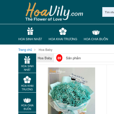
Tìm nh
HOA SINH NHẬT
HOA KHAI TRƯƠNG
HOA CHIA BUỒN
Trang chủ
Hoa Baby
Hoa Baby
89
Sản phẩm
HOA SINH
NHẬT
HOA KHAI
TRƯƠNG
HOA CHIA
BUỒN