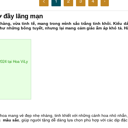
<
1
2
3
4
›
ở đầy lãng mạn
hàng, vừa tinh tế, mang trong mình sắc trắng tinh khôi. Kiểu d
 những bông tuyết, nhưng lại mang cảm giác ấm áp khó tả. Hãy 
2024 tại Hoa ViLy
ài hoa mang vẻ đẹp nhẹ nhàng, tinh khiết với những cánh hoa nhỏ nhắn,
g màu sắc
, giúp người tặng dễ dàng lựa chọn phù hợp với các dịp đặc