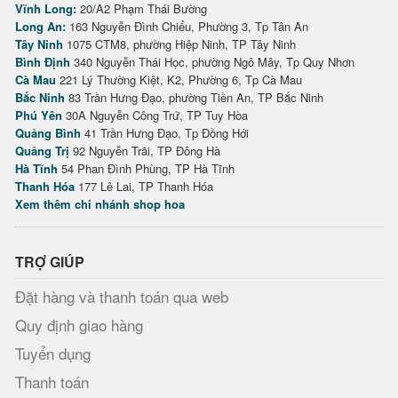
Vĩnh Long:
20/A2 Phạm Thái Bường
Long An:
163 Nguyễn Đình Chiểu, Phường 3, Tp Tân An
Tây Ninh
1075 CTM8, phường Hiệp Ninh, TP Tây Ninh
Bình Định
340 Nguyễn Thái Học, phường Ngô Mây, Tp Quy Nhơn
Cà Mau
221 Lý Thường Kiệt, K2, Phường 6, Tp Cà Mau
Bắc Ninh
83 Trần Hưng Đạo, phường Tiền An, TP Bắc Ninh
Phú Yên
30A Nguyễn Công Trứ, TP Tuy Hòa
Quảng Bình
41 Trần Hưng Đạo, Tp Đồng Hới
Quảng Trị
92 Nguyễn Trãi, TP Đông Hà
Hà Tĩnh
54 Phan Đình Phùng, TP Hà Tĩnh
Thanh Hóa
177 Lê Lai, TP Thanh Hóa
Xem thêm chi nhánh shop hoa
TRỢ GIÚP
Đặt hàng và thanh toán qua web
Quy định giao hàng
Tuyển dụng
Thanh toán