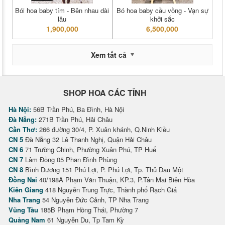
Bói hoa baby tím - Bên nhau dài
Bó hoa baby cầu vồng - Vạn sự
lâu
khởi sắc
1,900,000
6,500,000
Xem tất cả
SHOP HOA CÁC TỈNH
Hà Nội:
56B Trần Phú, Ba Đình, Hà Nội
Đà Nẵng:
271B Trần Phú, Hải Châu
Cần Thơ:
266 đường 30/4, P. Xuân khánh, Q.Ninh Kiều
CN 5
Đà Nẵng 32 Lê Thanh Nghị, Quận Hải Châu
CN 6
71 Trường Chinh, Phường Xuân Phú, TP Huế
CN 7
Lâm Đồng 05 Phan Đình Phùng
CN 8
Bình Dương 151 Phú Lợi, P. Phú Lợi, Tp. Thủ Dầu Một
Đồng Nai
40/198A Phạm Văn Thuận, KP.3, P.Tân Mai Biên Hòa
Kiên Giang
418 Nguyễn Trung Trực, Thành phố Rạch Giá
Nha Trang
54 Nguyễn Đức Cảnh, TP Nha Trang
Vũng Tàu
185B Phạm Hồng Thái, Phường 7
Quảng Nam
61 Nguyễn Du, Tp Tam Kỳ