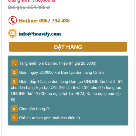
Giá gốc: 854,000 đ
Hotline:
0962 794 486
info@hoavily.com
ĐẶT HÀNG
1.
Tặng miễn phí banner, thiệp (trị giá 20.000đ)
2.
Giảm ngay 20.000đ khi Bạn tạo đơn hàng Online
3.
Giảm tiếp 3% cho đơn hàng Bạn tạo ONLINE lần thứ 2, 5%
cho đơn hàng Bạn tạo ONLINE lần 6 và 10% cho đơn hàng tạo
ONLINE thứ 12 (Chỉ áp dụng tại Tp. HCM, Ko áp dụng các dịp
lễ)
4.
Giao gấp trong 2h
5.
Giá chưa bao gồm hoá đơn điện tử