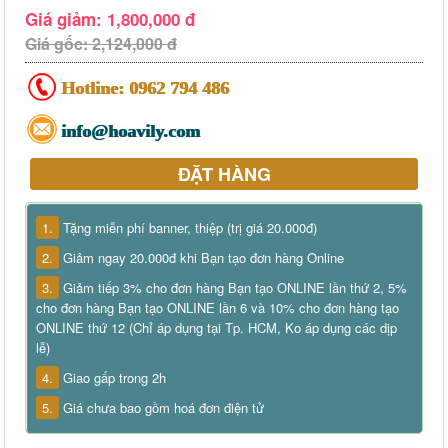
Giá giảm: 1,800,000 đ
Giá gốc: 2,124,000 đ
Hotline:
0962 794 486
info@hoavily.com
ĐẶT HÀNG
1.
Tặng miễn phí banner, thiệp (trị giá 20.000đ)
2.
Giảm ngay 20.000đ khi Bạn tạo đơn hàng Online
3.
Giảm tiếp 3% cho đơn hàng Bạn tạo ONLINE lần thứ 2, 5%
cho đơn hàng Bạn tạo ONLINE lần 6 và 10% cho đơn hàng tạo
ONLINE thứ 12 (Chỉ áp dụng tại Tp. HCM, Ko áp dụng các dịp
lễ)
4.
Giao gấp trong 2h
5.
Giá chưa bao gồm hoá đơn điện tử