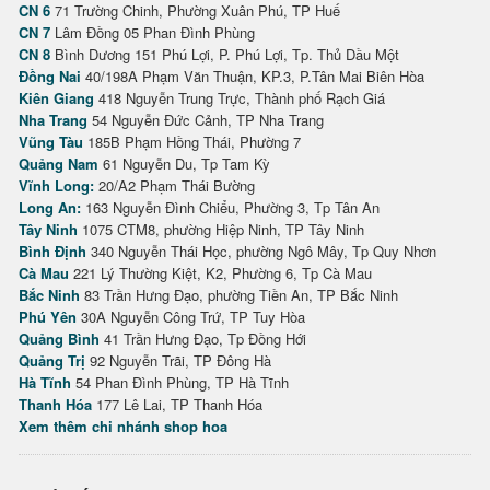
CN 6
71 Trường Chinh, Phường Xuân Phú, TP Huế
CN 7
Lâm Đồng 05 Phan Đình Phùng
CN 8
Bình Dương 151 Phú Lợi, P. Phú Lợi, Tp. Thủ Dầu Một
Đồng Nai
40/198A Phạm Văn Thuận, KP.3, P.Tân Mai Biên Hòa
Kiên Giang
418 Nguyễn Trung Trực, Thành phố Rạch Giá
Nha Trang
54 Nguyễn Đức Cảnh, TP Nha Trang
Vũng Tàu
185B Phạm Hồng Thái, Phường 7
Quảng Nam
61 Nguyễn Du, Tp Tam Kỳ
Vĩnh Long:
20/A2 Phạm Thái Bường
Long An:
163 Nguyễn Đình Chiểu, Phường 3, Tp Tân An
Tây Ninh
1075 CTM8, phường Hiệp Ninh, TP Tây Ninh
Bình Định
340 Nguyễn Thái Học, phường Ngô Mây, Tp Quy Nhơn
Cà Mau
221 Lý Thường Kiệt, K2, Phường 6, Tp Cà Mau
Bắc Ninh
83 Trần Hưng Đạo, phường Tiền An, TP Bắc Ninh
Phú Yên
30A Nguyễn Công Trứ, TP Tuy Hòa
Quảng Bình
41 Trần Hưng Đạo, Tp Đồng Hới
Quảng Trị
92 Nguyễn Trãi, TP Đông Hà
Hà Tĩnh
54 Phan Đình Phùng, TP Hà Tĩnh
Thanh Hóa
177 Lê Lai, TP Thanh Hóa
Xem thêm chi nhánh shop hoa