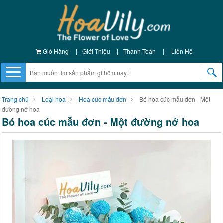
Giỏ Hàng
|
Giới Thiệu
|
Thanh Toán
|
Liên Hệ
Trang chủ
Loại hoa
Hoa cúc mẫu đơn
Bó hoa cúc mẫu đơn - Một
đường nở hoa
Bó hoa cúc mẫu đơn - Một đường nở hoa