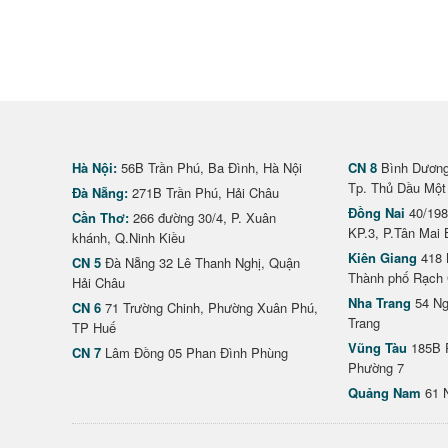
Hà Nội:
56B Trần Phú, Ba Đình, Hà Nội
CN 8
Bình Dương 
Tp. Thủ Dầu Một
Đà Nẵng:
271B Trần Phú, Hải Châu
Đồng Nai
40/198
Cần Thơ:
266 đường 30/4, P. Xuân
KP.3, P.Tân Mai 
khánh, Q.Ninh Kiều
Kiên Giang
418 
CN 5
Đà Nẵng 32 Lê Thanh Nghị, Quận
Thành phố Rạch 
Hải Châu
Nha Trang
54 Ng
CN 6
71 Trường Chinh, Phường Xuân Phú,
Trang
TP Huế
Vũng Tàu
185B 
CN 7
Lâm Đồng 05 Phan Đình Phùng
Phường 7
Quảng Nam
61 