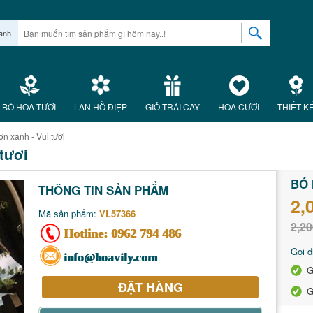
anh
BÓ HOA TƯƠI
LAN HỒ ĐIỆP
GIỎ TRÁI CÂY
HOA CƯỚI
THIẾT K
n xanh - Vui tươi
tươi
BÓ 
THÔNG TIN SẢN PHẨM
2,
Mã sản phẩm:
VL57366
2,20
Hotline:
0962 794 486
Gọi đ
info@hoavily.com
G
ĐẶT HÀNG
G