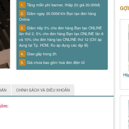
1.
Tặng miễn phí banner, thiệp (trị giá 20.000đ)
GỢI
2.
Giảm ngay 20.000đ khi Bạn tạo đơn hàng
Online
3.
Giảm tiếp 3% cho đơn hàng Bạn tạo ONLINE
lần thứ 2, 5% cho đơn hàng Bạn tạo ONLINE lần 6
và 10% cho đơn hàng tạo ONLINE thứ 12 (Chỉ áp
dụng tại Tp. HCM, Ko áp dụng các dịp lễ)
4.
Giao gấp trong 2h
5.
Giá chưa bao gồm hoá đơn điện tử
Hộp
OÁN
CHÍNH SÁCH VÀ ĐIỀU KHOẢN
gồm: