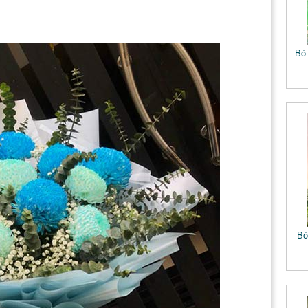
Bó
Bó