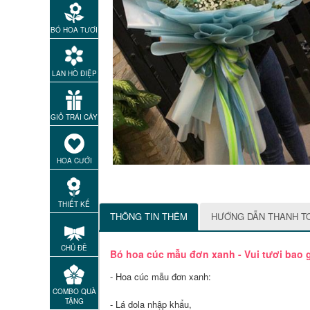
BÓ HOA TƯƠI
LAN HỒ ĐIỆP
GIỎ TRÁI CÂY
HOA CƯỚI
THIẾT KẾ
THÔNG TIN THÊM
HƯỚNG DẪN THANH T
CHỦ ĐỀ
Bó hoa cúc mẫu đơn xanh - Vui tươi bao 
- Hoa cúc mẫu đơn xanh:
COMBO QUÀ
TẶNG
- Lá dola nhập khẩu,