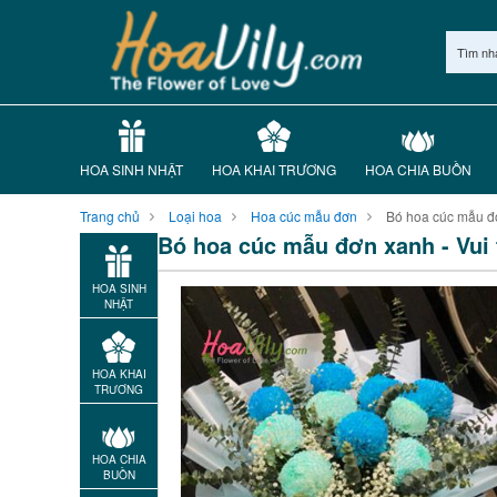
Tìm nh
HOA SINH NHẬT
HOA KHAI TRƯƠNG
HOA CHIA BUỒN
Trang chủ
Loại hoa
Hoa cúc mẫu đơn
Bó hoa cúc mẫu đơ
Bó hoa cúc mẫu đơn xanh - Vui 
HOA SINH
NHẬT
HOA KHAI
TRƯƠNG
HOA CHIA
BUỒN