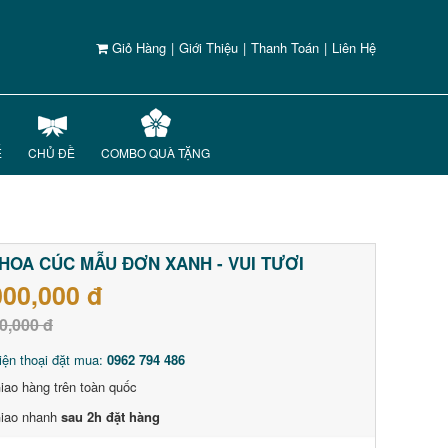
Giỏ Hàng
|
Giới Thiệu
|
Thanh Toán
|
Liên Hệ
Ế
CHỦ ĐỀ
COMBO QUÀ TẶNG
HOA CÚC MẪU ĐƠN XANH - VUI TƯƠI
000,000 đ
0,000 đ
iện thoại đặt mua:
0962 794 486
iao hàng trên toàn quốc
iao nhanh
sau 2h đặt hàng