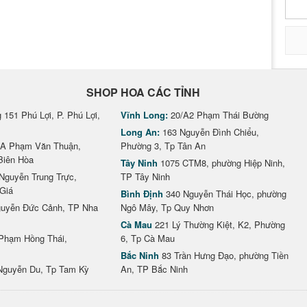
SHOP HOA CÁC TỈNH
151 Phú Lợi, P. Phú Lợi,
Vĩnh Long:
20/A2 Phạm Thái Bường
Long An:
163 Nguyễn Đình Chiểu,
A Phạm Văn Thuận,
Phường 3, Tp Tân An
Biên Hòa
Tây Ninh
1075 CTM8, phường Hiệp Ninh,
Nguyễn Trung Trực,
TP Tây Ninh
Giá
Bình Định
340 Nguyễn Thái Học, phường
uyễn Đức Cảnh, TP Nha
Ngô Mây, Tp Quy Nhơn
Cà Mau
221 Lý Thường Kiệt, K2, Phường
Phạm Hồng Thái,
6, Tp Cà Mau
Bắc Ninh
83 Trần Hưng Đạo, phường Tiền
Nguyễn Du, Tp Tam Kỳ
An, TP Bắc Ninh