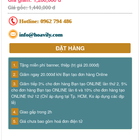
Giá gốc: 1,440,000 đ
Hotline:
0962 794 486
info@hoavily.com
ĐẶT HÀNG
1.
Tặng miễn phí banner, thiệp (trị giá 20.000đ)
2.
Giảm ngay 20.000đ khi Bạn tạo đơn hàng Online
3.
Giảm tiếp 3% cho đơn hàng Bạn tạo ONLINE lần thứ 2, 5%
cho đơn hàng Bạn tạo ONLINE lần 6 và 10% cho đơn hàng tạo
ONLINE thứ 12 (Chỉ áp dụng tại Tp. HCM, Ko áp dụng các dịp
lễ)
4.
Giao gấp trong 2h
5.
Giá chưa bao gồm hoá đơn điện tử