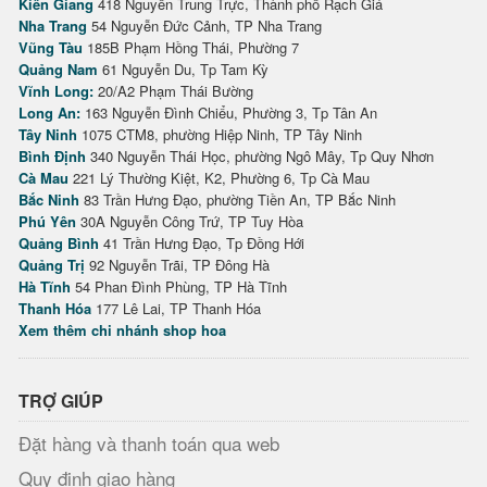
Kiên Giang
418 Nguyễn Trung Trực, Thành phố Rạch Giá
Nha Trang
54 Nguyễn Đức Cảnh, TP Nha Trang
Vũng Tàu
185B Phạm Hồng Thái, Phường 7
Quảng Nam
61 Nguyễn Du, Tp Tam Kỳ
Vĩnh Long:
20/A2 Phạm Thái Bường
Long An:
163 Nguyễn Đình Chiểu, Phường 3, Tp Tân An
Tây Ninh
1075 CTM8, phường Hiệp Ninh, TP Tây Ninh
Bình Định
340 Nguyễn Thái Học, phường Ngô Mây, Tp Quy Nhơn
Cà Mau
221 Lý Thường Kiệt, K2, Phường 6, Tp Cà Mau
Bắc Ninh
83 Trần Hưng Đạo, phường Tiền An, TP Bắc Ninh
Phú Yên
30A Nguyễn Công Trứ, TP Tuy Hòa
Quảng Bình
41 Trần Hưng Đạo, Tp Đồng Hới
Quảng Trị
92 Nguyễn Trãi, TP Đông Hà
Hà Tĩnh
54 Phan Đình Phùng, TP Hà Tĩnh
Thanh Hóa
177 Lê Lai, TP Thanh Hóa
Xem thêm chi nhánh shop hoa
TRỢ GIÚP
Đặt hàng và thanh toán qua web
Quy định giao hàng