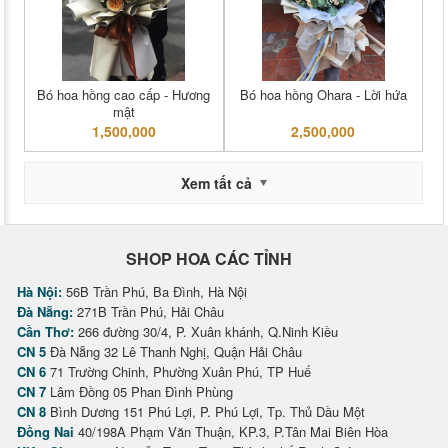
Bó hoa hồng cao cấp - Hương
Bó hoa hồng Ohara - Lời hứa
mật
1,500,000
2,500,000
Xem tất cả
SHOP HOA CÁC TỈNH
Hà Nội:
56B Trần Phú, Ba Đình, Hà Nội
Đà Nẵng:
271B Trần Phú, Hải Châu
Cần Thơ:
266 đường 30/4, P. Xuân khánh, Q.Ninh Kiều
CN 5
Đà Nẵng 32 Lê Thanh Nghị, Quận Hải Châu
CN 6
71 Trường Chinh, Phường Xuân Phú, TP Huế
CN 7
Lâm Đồng 05 Phan Đình Phùng
CN 8
Bình Dương 151 Phú Lợi, P. Phú Lợi, Tp. Thủ Dầu Một
Đồng Nai
40/198A Phạm Văn Thuận, KP.3, P.Tân Mai Biên Hòa