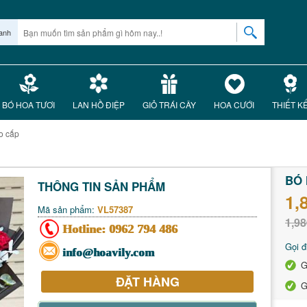
anh
BÓ HOA TƯƠI
LAN HỒ ĐIỆP
GIỎ TRÁI CÂY
HOA CƯỚI
THIẾT K
o cấp
BÓ 
THÔNG TIN SẢN PHẨM
1,
Mã sản phẩm:
VL57387
1,98
Hotline:
0962 794 486
Gọi đ
info@hoavily.com
G
ĐẶT HÀNG
G