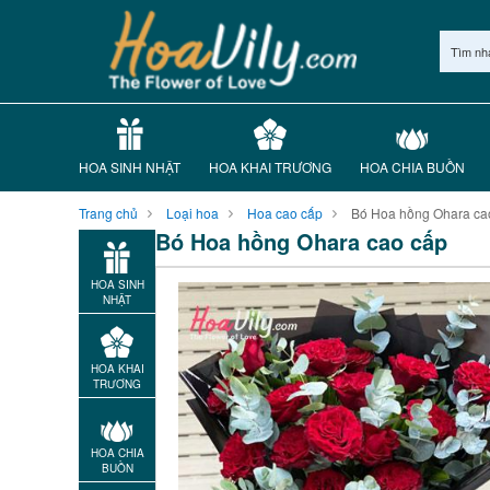
Tìm nh
HOA SINH NHẬT
HOA KHAI TRƯƠNG
HOA CHIA BUỒN
Trang chủ
Loại hoa
Hoa cao cấp
Bó Hoa hồng Ohara ca
Bó Hoa hồng Ohara cao cấp
HOA SINH
NHẬT
HOA KHAI
TRƯƠNG
HOA CHIA
BUỒN