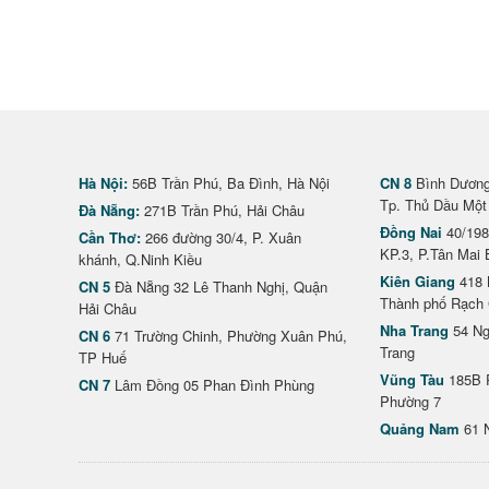
Hà Nội:
56B Trần Phú, Ba Đình, Hà Nội
CN 8
Bình Dương 
Tp. Thủ Dầu Một
Đà Nẵng:
271B Trần Phú, Hải Châu
Đồng Nai
40/198
Cần Thơ:
266 đường 30/4, P. Xuân
KP.3, P.Tân Mai 
khánh, Q.Ninh Kiều
Kiên Giang
418 
CN 5
Đà Nẵng 32 Lê Thanh Nghị, Quận
Thành phố Rạch 
Hải Châu
Nha Trang
54 Ng
CN 6
71 Trường Chinh, Phường Xuân Phú,
Trang
TP Huế
Vũng Tàu
185B 
CN 7
Lâm Đồng 05 Phan Đình Phùng
Phường 7
Quảng Nam
61 