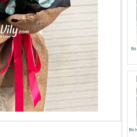
Bó 
Bó 