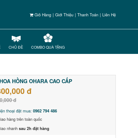
Giỏ Hàng
|
Giới Thiệu
|
Thanh Toán
|
Liên Hệ
Ế
CHỦ ĐỀ
COMBO QUÀ TẶNG
HOA HỒNG OHARA CAO CẤP
800,000 đ
0,000 đ
iện thoại đặt mua:
0962 794 486
iao hàng trên toàn quốc
iao nhanh
sau 2h đặt hàng