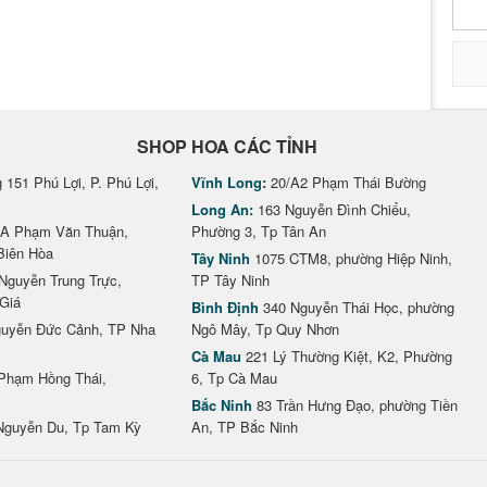
SHOP HOA CÁC TỈNH
151 Phú Lợi, P. Phú Lợi,
Vĩnh Long:
20/A2 Phạm Thái Bường
Long An:
163 Nguyễn Đình Chiểu,
A Phạm Văn Thuận,
Phường 3, Tp Tân An
Biên Hòa
Tây Ninh
1075 CTM8, phường Hiệp Ninh,
Nguyễn Trung Trực,
TP Tây Ninh
Giá
Bình Định
340 Nguyễn Thái Học, phường
uyễn Đức Cảnh, TP Nha
Ngô Mây, Tp Quy Nhơn
Cà Mau
221 Lý Thường Kiệt, K2, Phường
Phạm Hồng Thái,
6, Tp Cà Mau
Bắc Ninh
83 Trần Hưng Đạo, phường Tiền
Nguyễn Du, Tp Tam Kỳ
An, TP Bắc Ninh