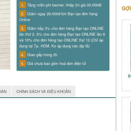
1.
Tặng miễn phí banner, thiệp (trị giá 20.000đ)
GỢI
2.
Giảm ngay 20.000đ khi Bạn tạo đơn hàng
Online
3.
Giảm tiếp 3% cho đơn hàng Bạn tạo ONLINE
lần thứ 2, 5% cho đơn hàng Bạn tạo ONLINE lần 6
và 10% cho đơn hàng tạo ONLINE thứ 12 (Chỉ áp
dụng tại Tp. HCM, Ko áp dụng các dịp lễ)
4.
Giao gấp trong 2h
5.
Giá chưa bao gồm hoá đơn điện tử
B
OÁN
CHÍNH SÁCH VÀ ĐIỀU KHOẢN