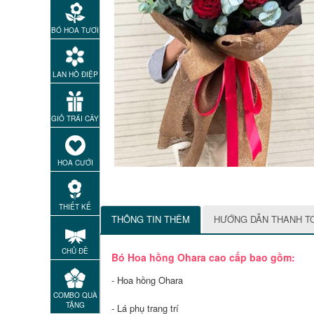
BÓ HOA TƯƠI
LAN HỒ ĐIỆP
GIỎ TRÁI CÂY
HOA CƯỚI
THIẾT KẾ
THÔNG TIN THÊM
HƯỚNG DẪN THANH T
CHỦ ĐỀ
Bó Hoa hồng Ohara cao cấp bao gồm:
- Hoa hồng Ohara
COMBO QUÀ
TẶNG
- Lá phụ trang trí