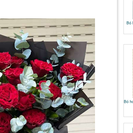
Bó 
Bó h