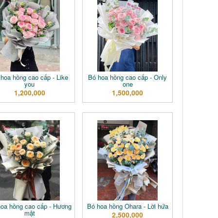
hoa hồng cao cấp - Like
Bó hoa hồng cao cấp - Only
you
one
1,200,000
1,500,000
hoa hồng cao cấp - Hương
Bó hoa hồng Ohara - Lời hứa
mật
2,500,000