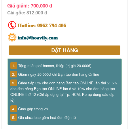
Giá giảm: 700,000 đ
Giá gốc: 812,000 đ
Hotline:
0962 794 486
info@hoavily.com
ĐẶT HÀNG
1.
Tặng miễn phí banner, thiệp (trị giá 20.000đ)
2.
Giảm ngay 20.000đ khi Bạn tạo đơn hàng Online
3.
Giảm tiếp 3% cho đơn hàng Bạn tạo ONLINE lần thứ 2, 5%
cho đơn hàng Bạn tạo ONLINE lần 6 và 10% cho đơn hàng tạo
ONLINE thứ 12 (Chỉ áp dụng tại Tp. HCM, Ko áp dụng các dịp
lễ)
4.
Giao gấp trong 2h
5.
Giá chưa bao gồm hoá đơn điện tử