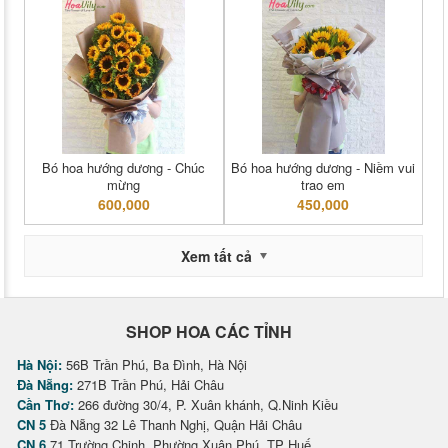
Bó hoa hướng dương - Chúc
Bó hoa hướng dương - Niềm vui
mừng
trao em
600,000
450,000
Xem tất cả
SHOP HOA CÁC TỈNH
Hà Nội:
56B Trần Phú, Ba Đình, Hà Nội
Đà Nẵng:
271B Trần Phú, Hải Châu
Cần Thơ:
266 đường 30/4, P. Xuân khánh, Q.Ninh Kiều
CN 5
Đà Nẵng 32 Lê Thanh Nghị, Quận Hải Châu
CN 6
71 Trường Chinh, Phường Xuân Phú, TP Huế