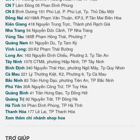
CN 7
Lâm Đồng 05 Phan Đình Phùng
CN 8
Bình Dương 151 Phú Lợi, P. Phú Lợi, Tp. Thủ Dầu Một
Đồng Nai
40/198A Phạm Văn Thuận, KP.3, P.Tân Mai Biên Hòa
Kiên Giang
418 Nguyễn Trung Trực, Thành phố Rạch Giá
Nha Trang
54 Nguyễn Đức Cảnh, TP Nha Trang
Vũng Tàu
185B Phạm Hồng Thái, Phường 7
Quảng Nam
61 Nguyễn Du, Tp Tam Kỳ
Vĩnh Long:
20/A2 Phạm Thái Bường
Long An:
163 Nguyễn Đình Chiểu, Phường 3, Tp Tân An
Tây Ninh
1075 CTM8, phường Hiệp Ninh, TP Tây Ninh
Bình Định
340 Nguyễn Thái Học, phường Ngô Mây, Tp Quy Nhơn
Cà Mau
221 Lý Thường Kiệt, K2, Phường 6, Tp Cà Mau
Bắc Ninh
83 Trần Hưng Đạo, phường Tiền An, TP Bắc Ninh
Phú Yên
30A Nguyễn Công Trứ, TP Tuy Hòa
Quảng Bình
41 Trần Hưng Đạo, Tp Đồng Hới
Quảng Trị
92 Nguyễn Trãi, TP Đông Hà
Hà Tĩnh
54 Phan Đình Phùng, TP Hà Tĩnh
Thanh Hóa
177 Lê Lai, TP Thanh Hóa
Xem thêm chi nhánh shop hoa
TRỢ GIÚP