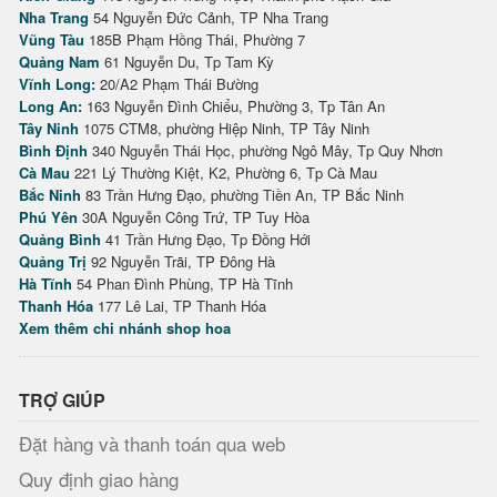
Nha Trang
54 Nguyễn Đức Cảnh, TP Nha Trang
Vũng Tàu
185B Phạm Hồng Thái, Phường 7
Quảng Nam
61 Nguyễn Du, Tp Tam Kỳ
Vĩnh Long:
20/A2 Phạm Thái Bường
Long An:
163 Nguyễn Đình Chiểu, Phường 3, Tp Tân An
Tây Ninh
1075 CTM8, phường Hiệp Ninh, TP Tây Ninh
Bình Định
340 Nguyễn Thái Học, phường Ngô Mây, Tp Quy Nhơn
Cà Mau
221 Lý Thường Kiệt, K2, Phường 6, Tp Cà Mau
Bắc Ninh
83 Trần Hưng Đạo, phường Tiền An, TP Bắc Ninh
Phú Yên
30A Nguyễn Công Trứ, TP Tuy Hòa
Quảng Bình
41 Trần Hưng Đạo, Tp Đồng Hới
Quảng Trị
92 Nguyễn Trãi, TP Đông Hà
Hà Tĩnh
54 Phan Đình Phùng, TP Hà Tĩnh
Thanh Hóa
177 Lê Lai, TP Thanh Hóa
Xem thêm chi nhánh shop hoa
TRỢ GIÚP
Đặt hàng và thanh toán qua web
Quy định giao hàng