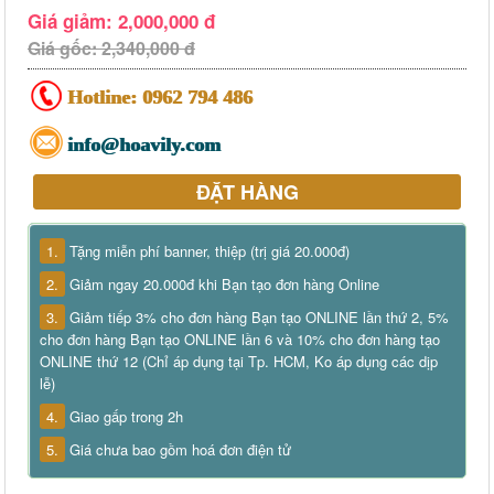
Giá giảm: 2,000,000 đ
Giá gốc: 2,340,000 đ
Hotline:
0962 794 486
info@hoavily.com
ĐẶT HÀNG
1.
Tặng miễn phí banner, thiệp (trị giá 20.000đ)
2.
Giảm ngay 20.000đ khi Bạn tạo đơn hàng Online
3.
Giảm tiếp 3% cho đơn hàng Bạn tạo ONLINE lần thứ 2, 5%
cho đơn hàng Bạn tạo ONLINE lần 6 và 10% cho đơn hàng tạo
ONLINE thứ 12 (Chỉ áp dụng tại Tp. HCM, Ko áp dụng các dịp
lễ)
4.
Giao gấp trong 2h
5.
Giá chưa bao gồm hoá đơn điện tử