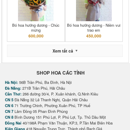
Bó hoa hướng dương - Chúc
Bó hoa hướng dương - Niềm vui
mừng
trao em
600,000
450,000
Xem tất cả
SHOP HOA CÁC TỈNH
Hà Nội:
56B Trần Phú, Ba Đình, Hà Nội
Đà Nẵng:
271B Trần Phú, Hải Châu
Cần Thơ:
266 đường 30/4, P. Xuân khánh, Q.Ninh Kiều
CN 5
Đà Nẵng 32 Lê Thanh Nghị, Quận Hải Châu
CN 6
71 Trường Chinh, Phường Xuân Phú, TP Huế
CN 7
Lâm Đồng 05 Phan Đình Phùng
CN 8
Bình Dương 151 Phú Lợi, P. Phú Lợi, Tp. Thủ Dầu Một
Đồng Nai
40/198A Phạm Văn Thuận, KP.3, P.Tân Mai Biên Hòa
Kiên Giang
418 Nguyễn Trung Trực, Thành phố Rạch Giá