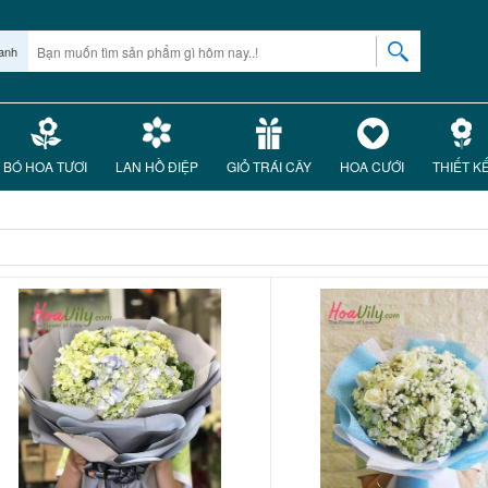
anh
BÓ HOA TƯƠI
LAN HỒ ĐIỆP
GIỎ TRÁI CÂY
HOA CƯỚI
THIẾT K