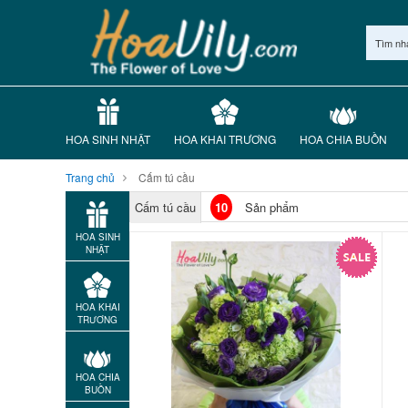
Tìm nh
HOA SINH NHẬT
HOA KHAI TRƯƠNG
HOA CHIA BUỒN
Trang chủ
Cấm tú cầu
Cấm tú cầu
10
Sản phẩm
HOA SINH
NHẬT
HOA KHAI
TRƯƠNG
HOA CHIA
BUỒN