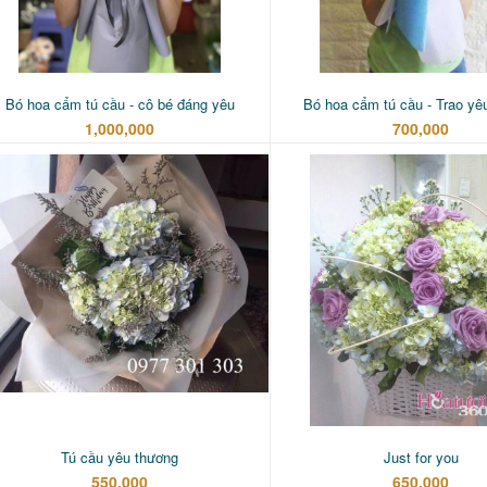
Bó hoa cẩm tú cầu - cô bé đáng yêu
Bó hoa cẩm tú cầu - Trao yê
1,000,000
700,000
Tú cầu yêu thương
Just for you
550,000
650,000