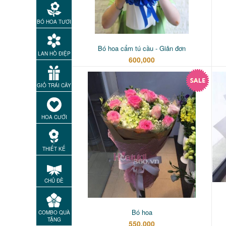
BÓ HOA TƯƠI
Bó hoa cẩm tú cầu - Giản đơn
LAN HỒ ĐIỆP
600,000
GIỎ TRÁI CÂY
HOA CƯỚI
THIẾT KẾ
CHỦ ĐỀ
Bó hoa
COMBO QUÀ
TẶNG
550,000