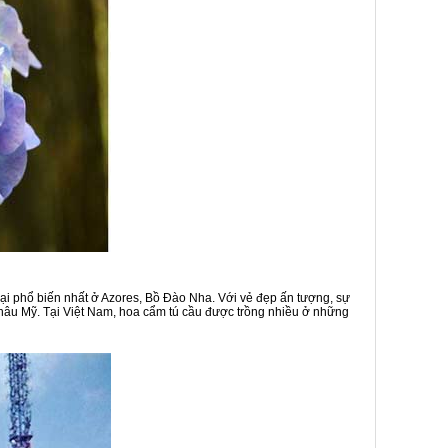
ại phổ biến nhất ở Azores, Bồ Đào Nha. Với vẻ đẹp ấn tượng, sự
hâu Mỹ. Tại Việt Nam, hoa cẩm tú cầu được trồng nhiều ở những