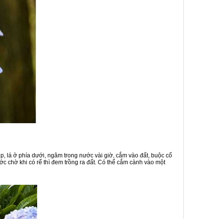
p, lá ở phía dưới, ngâm trong nước vài giờ, cắm vào đất, buộc cố
c chờ khi có rể thì đem trồng ra đất. Có thể cắm cành vào một