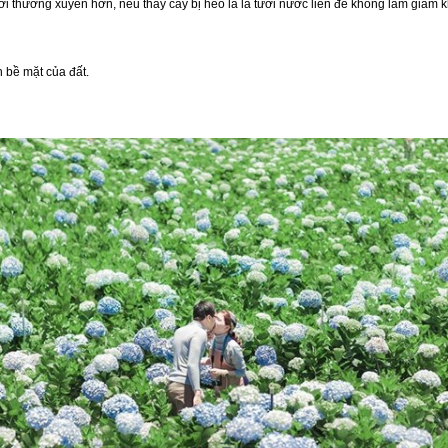
ới thường xuyên hơn, nếu thấy cây bị héo lá là tưới nước liền để không làm giảm 
 bề mặt của đất.