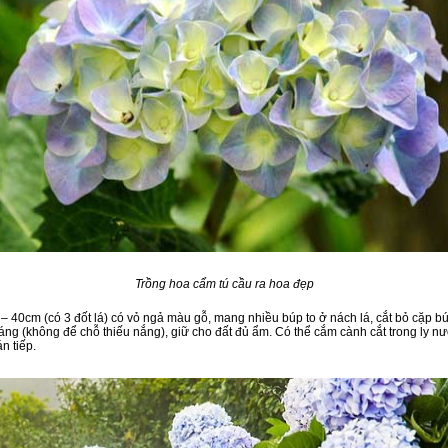
Trồng hoa cẩm tú cầu ra hoa đẹp
– 40cm (có 3 đốt lá) có vỏ ngả màu gỗ, mang nhiều búp to ở nách lá, cắt bỏ cặp bú
ng (không để chỗ thiếu nắng), giữ cho đất đủ ẩm. Có thể cắm cành cắt trong ly nướ
n tiếp.