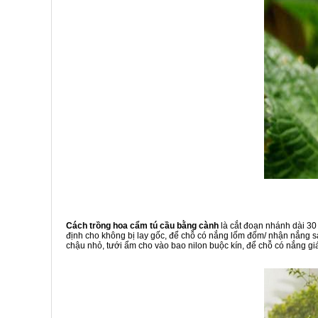
Cách trồng hoa cẩm tú cầu bằng cành
là cắt đoạn nhánh dài 30 
định cho không bị lay gốc, để chỗ có nắng lốm đốm/ nhận nắng sá
chậu nhỏ, tưới ẩm cho vào bao nilon buộc kín, để chỗ có nắng giá