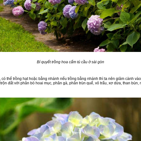
Bí quyết trồng hoa cẩm tú cầu ở sài gòn
, có thể trồng hạt hoặc bằng nhánh nếu trồng bằng nhánh thì ta nên giâm cành vào
rộn đất với phân bò hoai mục, phân gà, phân trùn quế, vỏ trấu, xơ dừa, than bùn, 