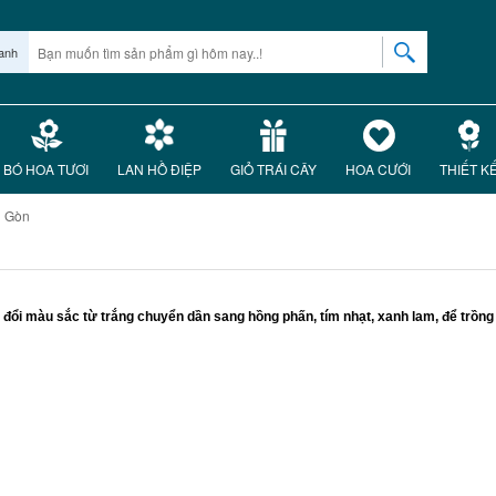
anh
BÓ HOA TƯƠI
LAN HỒ ĐIỆP
GIỎ TRÁI CÂY
HOA CƯỚI
THIẾT K
i Gòn
đổi màu sắc từ trắng chuyển dần sang hồng phấn, tím nhạt, xanh lam, để trồng ho