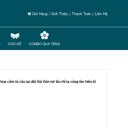
Giỏ Hàng
|
Giới Thiệu
|
Thanh Toán
|
Liên Hệ
Ế
CHỦ ĐỀ
COMBO QUÀ TẶNG
a cẩm tú cầu tại đất Sài Gòn nở lâu thì ta cùng tìm hiểu kĩ