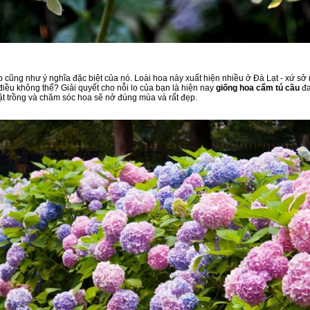
p cũng như ý nghĩa đặc biệt của nó. Loài hoa này xuất hiện nhiều ở Đà Lạt - xứ sở
điều không thể? Giải quyết cho nỗi lo của bạn là hiện nay
giống hoa cẩm tú cầu
đa
t trồng và chăm sóc hoa sẽ nở đúng mùa và rất đẹp.