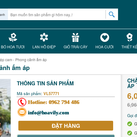
anh
BÓ HOA TƯƠI
LAN HỒ ĐIỆP
GIỎ TRÁI CÂY
HOA CƯỚI
THIẾT K
iệp cam - Phong cảnh ấm áp
cảnh ấm áp
CHẬ
THÔNG TIN SẢN PHẨM
ÁP
6,
Mã sản phẩm:
VL57771
Hotline:
0962 794 486
6,96
info@hoavily.com
Gọi đ
G
ĐẶT HÀNG
G