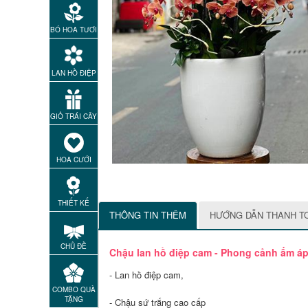
BÓ HOA TƯƠI
LAN HỒ ĐIỆP
GIỎ TRÁI CÂY
HOA CƯỚI
THIẾT KẾ
THÔNG TIN THÊM
HƯỚNG DẪN THANH T
CHỦ ĐỀ
Chậu lan hồ điệp cam - Phong cảnh ấm á
- Lan hồ điệp cam,
COMBO QUÀ
TẶNG
- Chậu sứ trắng cao cấp