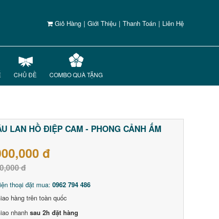
Giỏ Hàng
|
Giới Thiệu
|
Thanh Toán
|
Liên Hệ
Ế
CHỦ ĐỀ
COMBO QUÀ TẶNG
U LAN HỒ ĐIỆP CAM - PHONG CẢNH ẤM
000,000 đ
0,000 đ
iện thoại đặt mua:
0962 794 486
iao hàng trên toàn quốc
iao nhanh
sau 2h đặt hàng