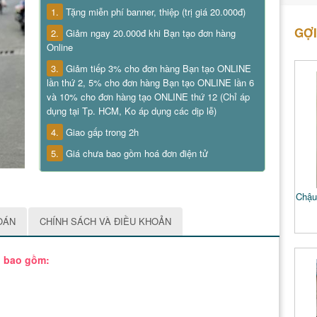
1.
Tặng miễn phí banner, thiệp (trị giá 20.000đ)
GỢI
2.
Giảm ngay 20.000đ khi Bạn tạo đơn hàng
Online
3.
Giảm tiếp 3% cho đơn hàng Bạn tạo ONLINE
lần thứ 2, 5% cho đơn hàng Bạn tạo ONLINE lần 6
và 10% cho đơn hàng tạo ONLINE thứ 12 (Chỉ áp
dụng tại Tp. HCM, Ko áp dụng các dịp lễ)
4.
Giao gấp trong 2h
5.
Giá chưa bao gồm hoá đơn điện tử
Chậu 
OÁN
CHÍNH SÁCH VÀ ĐIỀU KHOẢN
p bao gồm: