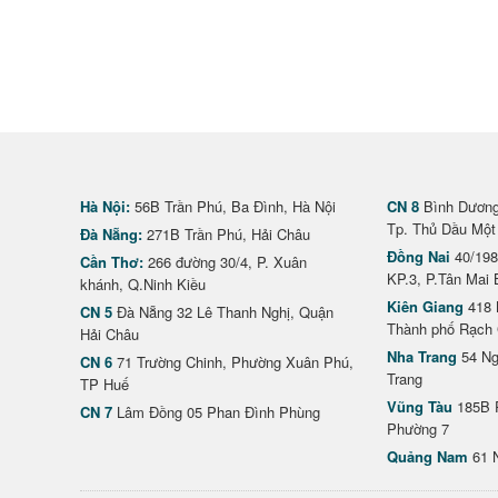
Hà Nội:
56B Trần Phú, Ba Đình, Hà Nội
CN 8
Bình Dương 
Tp. Thủ Dầu Một
Đà Nẵng:
271B Trần Phú, Hải Châu
Đồng Nai
40/198
Cần Thơ:
266 đường 30/4, P. Xuân
KP.3, P.Tân Mai 
khánh, Q.Ninh Kiều
Kiên Giang
418 
CN 5
Đà Nẵng 32 Lê Thanh Nghị, Quận
Thành phố Rạch 
Hải Châu
Nha Trang
54 Ng
CN 6
71 Trường Chinh, Phường Xuân Phú,
Trang
TP Huế
Vũng Tàu
185B 
CN 7
Lâm Đồng 05 Phan Đình Phùng
Phường 7
Quảng Nam
61 