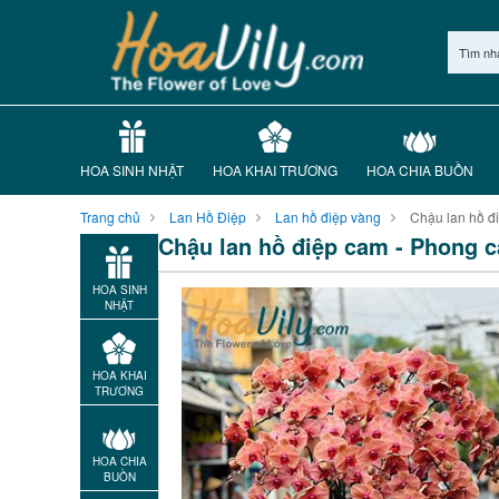
Tìm nh
HOA SINH NHẬT
HOA KHAI TRƯƠNG
HOA CHIA BUỒN
Trang chủ
Lan Hồ Điệp
Lan hồ điệp vàng
Chậu lan hồ đ
Chậu lan hồ điệp cam - Phong 
HOA SINH
NHẬT
HOA KHAI
TRƯƠNG
HOA CHIA
BUỒN