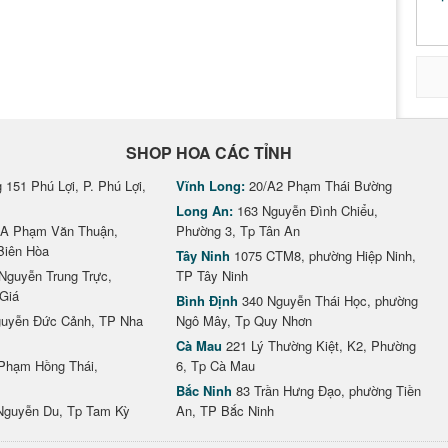
SHOP HOA CÁC TỈNH
151 Phú Lợi, P. Phú Lợi,
Vĩnh Long:
20/A2 Phạm Thái Bường
Long An:
163 Nguyễn Đình Chiểu,
A Phạm Văn Thuận,
Phường 3, Tp Tân An
Biên Hòa
Tây Ninh
1075 CTM8, phường Hiệp Ninh,
Nguyễn Trung Trực,
TP Tây Ninh
Giá
Bình Định
340 Nguyễn Thái Học, phường
uyễn Đức Cảnh, TP Nha
Ngô Mây, Tp Quy Nhơn
Cà Mau
221 Lý Thường Kiệt, K2, Phường
Phạm Hồng Thái,
6, Tp Cà Mau
Bắc Ninh
83 Trần Hưng Đạo, phường Tiền
Nguyễn Du, Tp Tam Kỳ
An, TP Bắc Ninh