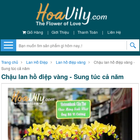
Giỏ Hàng
|
Giới Thiệu
|
Thanh Toán
|
Liên Hệ
Trang chủ
Lan Hồ Điệp
Lan hồ điệp vàng
Chậu lan hồ điệp vàng -
Sung túc cả năm
Chậu lan hồ điệp vàng - Sung túc cả năm