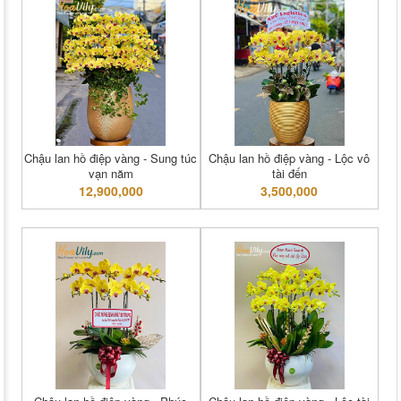
Chậu lan hồ điệp vàng - Sung túc
Chậu lan hồ điệp vàng - Lộc vô
vạn năm
tài đến
12,900,000
3,500,000