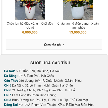
Chậu lan hồ điệp vàng - Khởi đầu
Chậu lan hồ điệp vàng - Xuân
rực rỡ
hạnh phúc
6,000,000
13,000,000
Xem tất cả
SHOP HOA CÁC TỈNH
Hà Nội:
56B Trần Phú, Ba Đình, Hà Nội
Đà Nẵng:
271B Trần Phú, Hải Châu
Cần Thơ:
266 đường 30/4, P. Xuân khánh, Q.Ninh Kiều
CN 5
Đà Nẵng 32 Lê Thanh Nghị, Quận Hải Châu
CN 6
71 Trường Chinh, Phường Xuân Phú, TP Huế
CN 7
Lâm Đồng 05 Phan Đình Phùng
CN 8
Bình Dương 151 Phú Lợi, P. Phú Lợi, Tp. Thủ Dầu Một
Đồng Nai
40/198A Phạm Văn Thuận, KP.3, P.Tân Mai Biên Hòa