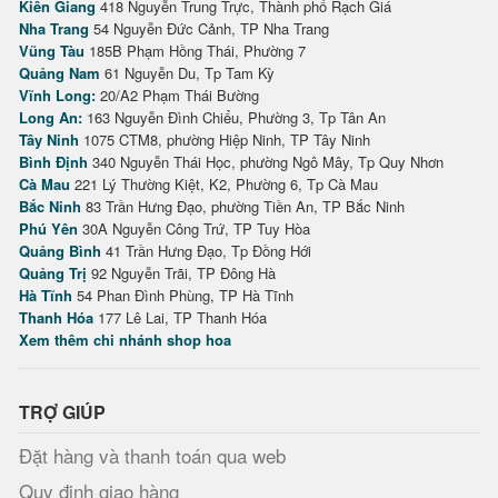
Kiên Giang
418 Nguyễn Trung Trực, Thành phố Rạch Giá
Nha Trang
54 Nguyễn Đức Cảnh, TP Nha Trang
Vũng Tàu
185B Phạm Hồng Thái, Phường 7
Quảng Nam
61 Nguyễn Du, Tp Tam Kỳ
Vĩnh Long:
20/A2 Phạm Thái Bường
Long An:
163 Nguyễn Đình Chiểu, Phường 3, Tp Tân An
Tây Ninh
1075 CTM8, phường Hiệp Ninh, TP Tây Ninh
Bình Định
340 Nguyễn Thái Học, phường Ngô Mây, Tp Quy Nhơn
Cà Mau
221 Lý Thường Kiệt, K2, Phường 6, Tp Cà Mau
Bắc Ninh
83 Trần Hưng Đạo, phường Tiền An, TP Bắc Ninh
Phú Yên
30A Nguyễn Công Trứ, TP Tuy Hòa
Quảng Bình
41 Trần Hưng Đạo, Tp Đồng Hới
Quảng Trị
92 Nguyễn Trãi, TP Đông Hà
Hà Tĩnh
54 Phan Đình Phùng, TP Hà Tĩnh
Thanh Hóa
177 Lê Lai, TP Thanh Hóa
Xem thêm chi nhánh shop hoa
TRỢ GIÚP
Đặt hàng và thanh toán qua web
Quy định giao hàng