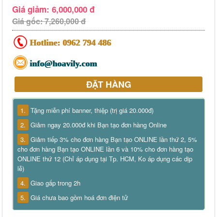
Giá giảm: 6,000,000 đ
Giá gốc: 7,260,000 đ
Hotline:
0962 794 486
info@hoavily.com
ĐẶT HÀNG
1.
Tặng miễn phí banner, thiệp (trị giá 20.000đ)
2.
Giảm ngay 20.000đ khi Bạn tạo đơn hàng Online
3.
Giảm tiếp 3% cho đơn hàng Bạn tạo ONLINE lần thứ 2, 5%
cho đơn hàng Bạn tạo ONLINE lần 6 và 10% cho đơn hàng tạo
ONLINE thứ 12 (Chỉ áp dụng tại Tp. HCM, Ko áp dụng các dịp
lễ)
4.
Giao gấp trong 2h
5.
Giá chưa bao gồm hoá đơn điện tử