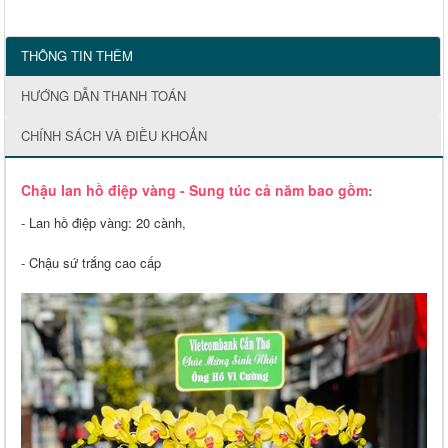
THÔNG TIN THÊM
HƯỚNG DẪN THANH TOÁN
CHÍNH SÁCH VÀ ĐIỀU KHOẢN
Chậu lan hồ điệp vàng - Sung túc cả năm bao gồm:
- Lan hồ điệp vàng: 20 cành,
- Chậu sứ trắng cao cấp