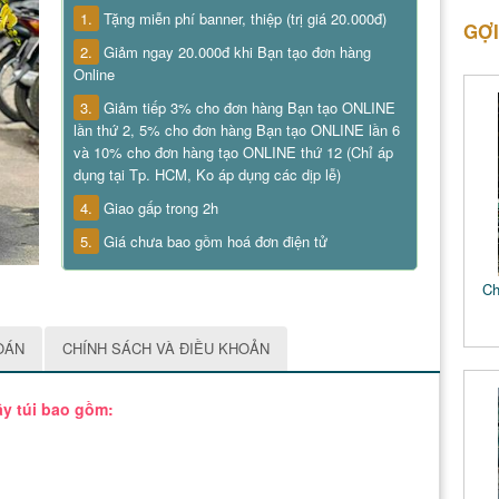
1.
Tặng miễn phí banner, thiệp (trị giá 20.000đ)
GỢI
2.
Giảm ngay 20.000đ khi Bạn tạo đơn hàng
Online
3.
Giảm tiếp 3% cho đơn hàng Bạn tạo ONLINE
lần thứ 2, 5% cho đơn hàng Bạn tạo ONLINE lần 6
và 10% cho đơn hàng tạo ONLINE thứ 12 (Chỉ áp
dụng tại Tp. HCM, Ko áp dụng các dịp lễ)
4.
Giao gấp trong 2h
5.
Giá chưa bao gồm hoá đơn điện tử
Ch
OÁN
CHÍNH SÁCH VÀ ĐIỀU KHOẢN
ầy túi bao gồm: