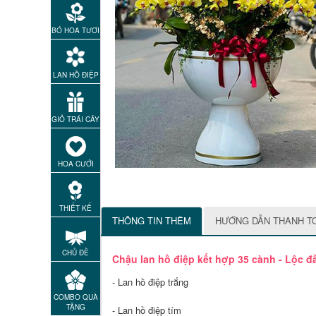
BÓ HOA TƯƠI
LAN HỒ ĐIỆP
GIỎ TRÁI CÂY
HOA CƯỚI
THIẾT KẾ
THÔNG TIN THÊM
HƯỚNG DẪN THANH T
CHỦ ĐỀ
Chậu lan hồ điệp kết hợp 35 cành - Lộc đ
- Lan hồ điệp trắng
COMBO QUÀ
TẶNG
- Lan hồ điệp tím