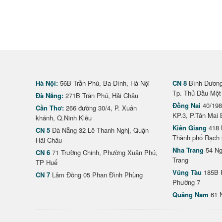
Hà Nội:
56B Trần Phú, Ba Đình, Hà Nội
CN 8
Bình Dương 
Tp. Thủ Dầu Một
Đà Nẵng:
271B Trần Phú, Hải Châu
Đồng Nai
40/198
Cần Thơ:
266 đường 30/4, P. Xuân
KP.3, P.Tân Mai 
khánh, Q.Ninh Kiều
Kiên Giang
418 
CN 5
Đà Nẵng 32 Lê Thanh Nghị, Quận
Thành phố Rạch 
Hải Châu
Nha Trang
54 Ng
CN 6
71 Trường Chinh, Phường Xuân Phú,
Trang
TP Huế
Vũng Tàu
185B 
CN 7
Lâm Đồng 05 Phan Đình Phùng
Phường 7
Quảng Nam
61 