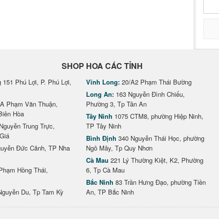
SHOP HOA CÁC TỈNH
151 Phú Lợi, P. Phú Lợi,
Vĩnh Long:
20/A2 Phạm Thái Bường
Long An:
163 Nguyễn Đình Chiểu,
A Phạm Văn Thuận,
Phường 3, Tp Tân An
Biên Hòa
Tây Ninh
1075 CTM8, phường Hiệp Ninh,
Nguyễn Trung Trực,
TP Tây Ninh
Giá
Bình Định
340 Nguyễn Thái Học, phường
uyễn Đức Cảnh, TP Nha
Ngô Mây, Tp Quy Nhơn
Cà Mau
221 Lý Thường Kiệt, K2, Phường
Phạm Hồng Thái,
6, Tp Cà Mau
Bắc Ninh
83 Trần Hưng Đạo, phường Tiền
Nguyễn Du, Tp Tam Kỳ
An, TP Bắc Ninh