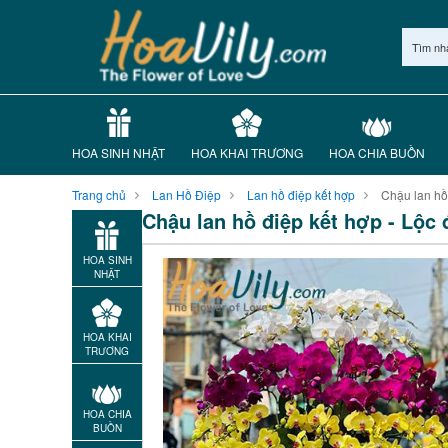
Tìm nh
HOA SINH NHẬT
HOA KHAI TRƯƠNG
HOA CHIA BUỒN
Trang chủ
Lan Hồ Điệp
Lan hồ điệp kết hợp
Chậu lan hồ 
Chậu lan hồ điệp kết hợp - Lộc 
HOA SINH
NHẬT
HOA KHAI
TRƯƠNG
HOA CHIA
BUỒN