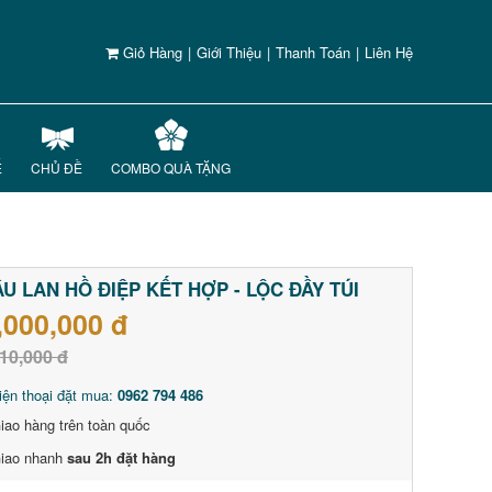
Giỏ Hàng
|
Giới Thiệu
|
Thanh Toán
|
Liên Hệ
Ế
CHỦ ĐỀ
COMBO QUÀ TẶNG
U LAN HỒ ĐIỆP KẾT HỢP - LỘC ĐẦY TÚI
,000,000 đ
10,000 đ
iện thoại đặt mua:
0962 794 486
iao hàng trên toàn quốc
iao nhanh
sau 2h đặt hàng