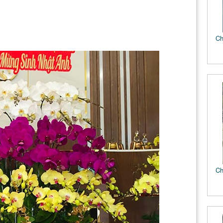
Ch
Ch