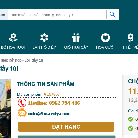
anh
BÓ HOA TƯƠI
LAN HỒ ĐIỆP
GIỎ TRÁI CÂY
HOA CƯỚI
THIẾT K
điệp kết hợp - Lộc đầy túi
đầy túi
CHẬ
THÔNG TIN SẢN PHẨM
11
Mã sản phẩm:
VL57857
12,2
Hotline:
0962 794 486
Gọi đ
info@hoavily.com
G
ĐẶT HÀNG
G