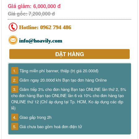
Giá giảm: 6,000,000 đ
Giá gốc: 7,200,000 đ
Hotline:
0962 794 486
info@hoavily.com
ĐẶT HÀNG
1.
Tặng miễn phí banner, thiệp (trị giá 20.000đ)
2.
Giảm ngay 20.000đ khi Bạn tạo đơn hàng Online
3.
Giảm tiếp 3% cho đơn hàng Bạn tạo ONLINE lần thứ 2, 5%
cho đơn hàng Bạn tạo ONLINE lần 6 và 10% cho đơn hàng tạo
ONLINE thứ 12 (Chỉ áp dụng tại Tp. HCM, Ko áp dụng các dịp
lễ)
4.
Giao gấp trong 2h
5.
Giá chưa bao gồm hoá đơn điện tử