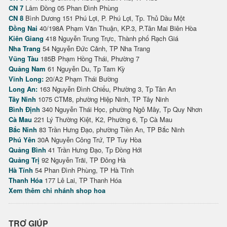
CN 7
Lâm Đồng 05 Phan Đình Phùng
CN 8
Bình Dương 151 Phú Lợi, P. Phú Lợi, Tp. Thủ Dầu Một
Đồng Nai
40/198A Phạm Văn Thuận, KP.3, P.Tân Mai Biên Hòa
Kiên Giang
418 Nguyễn Trung Trực, Thành phố Rạch Giá
Nha Trang
54 Nguyễn Đức Cảnh, TP Nha Trang
Vũng Tàu
185B Phạm Hồng Thái, Phường 7
Quảng Nam
61 Nguyễn Du, Tp Tam Kỳ
Vĩnh Long:
20/A2 Phạm Thái Bường
Long An:
163 Nguyễn Đình Chiểu, Phường 3, Tp Tân An
Tây Ninh
1075 CTM8, phường Hiệp Ninh, TP Tây Ninh
Bình Định
340 Nguyễn Thái Học, phường Ngô Mây, Tp Quy Nhơn
Cà Mau
221 Lý Thường Kiệt, K2, Phường 6, Tp Cà Mau
Bắc Ninh
83 Trần Hưng Đạo, phường Tiền An, TP Bắc Ninh
Phú Yên
30A Nguyễn Công Trứ, TP Tuy Hòa
Quảng Bình
41 Trần Hưng Đạo, Tp Đồng Hới
Quảng Trị
92 Nguyễn Trãi, TP Đông Hà
Hà Tĩnh
54 Phan Đình Phùng, TP Hà Tĩnh
Thanh Hóa
177 Lê Lai, TP Thanh Hóa
Xem thêm chi nhánh shop hoa
TRỢ GIÚP