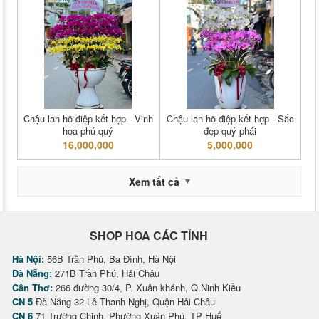
Chậu lan hồ điệp kết hợp - Vinh
Chậu lan hồ điệp kết hợp - Sắc
hoa phú quý
đẹp quý phái
16,000,000
5,000,000
Xem tất cả
SHOP HOA CÁC TỈNH
Hà Nội:
56B Trần Phú, Ba Đình, Hà Nội
Đà Nẵng:
271B Trần Phú, Hải Châu
Cần Thơ:
266 đường 30/4, P. Xuân khánh, Q.Ninh Kiều
CN 5
Đà Nẵng 32 Lê Thanh Nghị, Quận Hải Châu
CN 6
71 Trường Chinh, Phường Xuân Phú, TP Huế