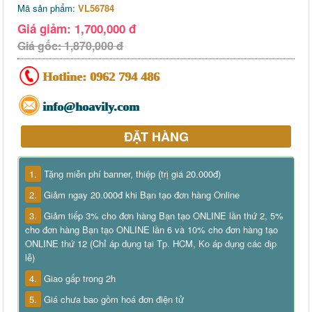
Mã sản phẩm:
VL56784
Giá giảm: 1,700,000 đ
Giá gốc: 1,870,000 đ
Hotline:
0962 794 486
info@hoavily.com
ĐẶT HÀNG
1.
Tặng miễn phí banner, thiệp (trị giá 20.000đ)
2.
Giảm ngay 20.000đ khi Bạn tạo đơn hàng Online
3.
Giảm tiếp 3% cho đơn hàng Bạn tạo ONLINE lần thứ 2, 5%
cho đơn hàng Bạn tạo ONLINE lần 6 và 10% cho đơn hàng tạo
ONLINE thứ 12 (Chỉ áp dụng tại Tp. HCM, Ko áp dụng các dịp
lễ)
4.
Giao gấp trong 2h
5.
Giá chưa bao gồm hoá đơn điện tử