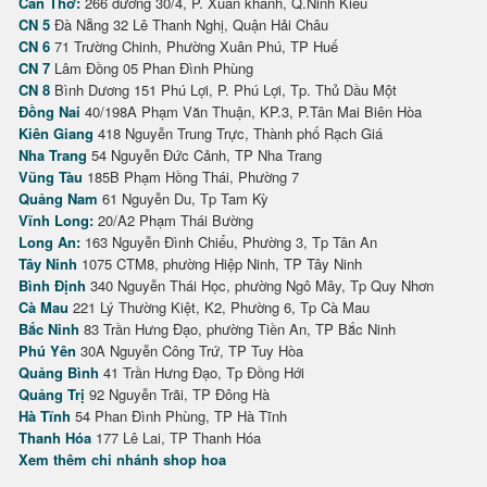
Cần Thơ:
266 đường 30/4, P. Xuân khánh, Q.Ninh Kiều
CN 5
Đà Nẵng 32 Lê Thanh Nghị, Quận Hải Châu
CN 6
71 Trường Chinh, Phường Xuân Phú, TP Huế
CN 7
Lâm Đồng 05 Phan Đình Phùng
CN 8
Bình Dương 151 Phú Lợi, P. Phú Lợi, Tp. Thủ Dầu Một
Đồng Nai
40/198A Phạm Văn Thuận, KP.3, P.Tân Mai Biên Hòa
Kiên Giang
418 Nguyễn Trung Trực, Thành phố Rạch Giá
Nha Trang
54 Nguyễn Đức Cảnh, TP Nha Trang
Vũng Tàu
185B Phạm Hồng Thái, Phường 7
Quảng Nam
61 Nguyễn Du, Tp Tam Kỳ
Vĩnh Long:
20/A2 Phạm Thái Bường
Long An:
163 Nguyễn Đình Chiểu, Phường 3, Tp Tân An
Tây Ninh
1075 CTM8, phường Hiệp Ninh, TP Tây Ninh
Bình Định
340 Nguyễn Thái Học, phường Ngô Mây, Tp Quy Nhơn
Cà Mau
221 Lý Thường Kiệt, K2, Phường 6, Tp Cà Mau
Bắc Ninh
83 Trần Hưng Đạo, phường Tiền An, TP Bắc Ninh
Phú Yên
30A Nguyễn Công Trứ, TP Tuy Hòa
Quảng Bình
41 Trần Hưng Đạo, Tp Đồng Hới
Quảng Trị
92 Nguyễn Trãi, TP Đông Hà
Hà Tĩnh
54 Phan Đình Phùng, TP Hà Tĩnh
Thanh Hóa
177 Lê Lai, TP Thanh Hóa
Xem thêm chi nhánh shop hoa