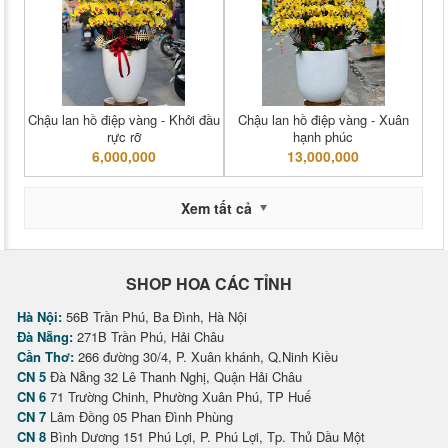
Chậu lan hồ điệp vàng - Khởi đầu
Chậu lan hồ điệp vàng - Xuân
rực rỡ
hạnh phúc
6,000,000
13,000,000
Xem tất cả
SHOP HOA CÁC TỈNH
Hà Nội:
56B Trần Phú, Ba Đình, Hà Nội
Đà Nẵng:
271B Trần Phú, Hải Châu
Cần Thơ:
266 đường 30/4, P. Xuân khánh, Q.Ninh Kiều
CN 5
Đà Nẵng 32 Lê Thanh Nghị, Quận Hải Châu
CN 6
71 Trường Chinh, Phường Xuân Phú, TP Huế
CN 7
Lâm Đồng 05 Phan Đình Phùng
CN 8
Bình Dương 151 Phú Lợi, P. Phú Lợi, Tp. Thủ Dầu Một