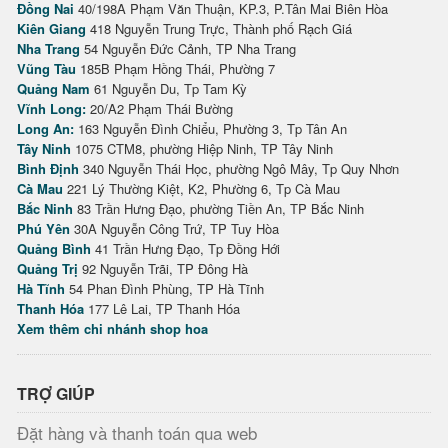
Đồng Nai
40/198A Phạm Văn Thuận, KP.3, P.Tân Mai Biên Hòa
Kiên Giang
418 Nguyễn Trung Trực, Thành phố Rạch Giá
Nha Trang
54 Nguyễn Đức Cảnh, TP Nha Trang
Vũng Tàu
185B Phạm Hồng Thái, Phường 7
Quảng Nam
61 Nguyễn Du, Tp Tam Kỳ
Vĩnh Long:
20/A2 Phạm Thái Bường
Long An:
163 Nguyễn Đình Chiểu, Phường 3, Tp Tân An
Tây Ninh
1075 CTM8, phường Hiệp Ninh, TP Tây Ninh
Bình Định
340 Nguyễn Thái Học, phường Ngô Mây, Tp Quy Nhơn
Cà Mau
221 Lý Thường Kiệt, K2, Phường 6, Tp Cà Mau
Bắc Ninh
83 Trần Hưng Đạo, phường Tiền An, TP Bắc Ninh
Phú Yên
30A Nguyễn Công Trứ, TP Tuy Hòa
Quảng Bình
41 Trần Hưng Đạo, Tp Đồng Hới
Quảng Trị
92 Nguyễn Trãi, TP Đông Hà
Hà Tĩnh
54 Phan Đình Phùng, TP Hà Tĩnh
Thanh Hóa
177 Lê Lai, TP Thanh Hóa
Xem thêm chi nhánh shop hoa
TRỢ GIÚP
Đặt hàng và thanh toán qua web