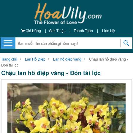
Giỏ Hàng
|
Giới Thiệu
|
Thanh Toán
|
Liên Hệ
Trang chủ
Lan Hồ Điệp
Lan hồ điệp vàng
Chậu lan hồ điệp vàng -
Đón tài lộc
Chậu lan hồ điệp vàng - Đón tài lộc