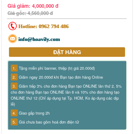
Giá giảm: 4,000,000 đ
Giá gốc: 4,560,000 đ
Hotline:
0962 794 486
info@hoavily.com
ĐẶT HÀNG
1.
Tặng miễn phí banner, thiệp (trị giá 20.000đ)
2.
Giảm ngay 20.000đ khi Bạn tạo đơn hàng Online
3.
Giảm tiếp 3% cho đơn hàng Bạn tạo ONLINE lần thứ 2, 5%
cho đơn hàng Bạn tạo ONLINE lần 6 và 10% cho đơn hàng tạo
ONLINE thứ 12 (Chỉ áp dụng tại Tp. HCM, Ko áp dụng các dịp
lễ)
4.
Giao gấp trong 2h
5.
Giá chưa bao gồm hoá đơn điện tử