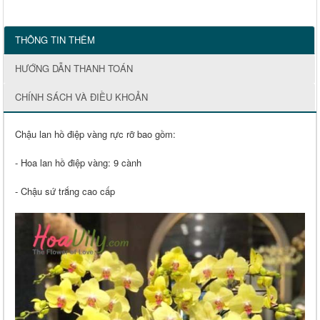
THÔNG TIN THÊM
HƯỚNG DẪN THANH TOÁN
CHÍNH SÁCH VÀ ĐIỀU KHOẢN
Chậu lan hồ điệp vàng rực rỡ bao gồm:
- Hoa lan hồ điệp vàng: 9 cành
- Chậu sứ trắng cao cấp