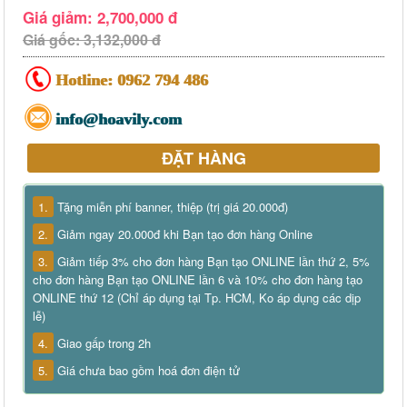
Giá giảm: 2,700,000 đ
Giá gốc: 3,132,000 đ
Hotline:
0962 794 486
info@hoavily.com
ĐẶT HÀNG
1.
Tặng miễn phí banner, thiệp (trị giá 20.000đ)
2.
Giảm ngay 20.000đ khi Bạn tạo đơn hàng Online
3.
Giảm tiếp 3% cho đơn hàng Bạn tạo ONLINE lần thứ 2, 5%
cho đơn hàng Bạn tạo ONLINE lần 6 và 10% cho đơn hàng tạo
ONLINE thứ 12 (Chỉ áp dụng tại Tp. HCM, Ko áp dụng các dịp
lễ)
4.
Giao gấp trong 2h
5.
Giá chưa bao gồm hoá đơn điện tử