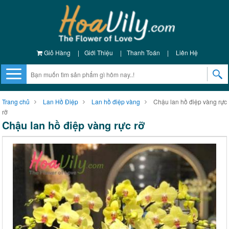
Giỏ Hàng
|
Giới Thiệu
|
Thanh Toán
|
Liên Hệ
Trang chủ
Lan Hồ Điệp
Lan hồ điệp vàng
Chậu lan hồ điệp vàng rực
rỡ
Chậu lan hồ điệp vàng rực rỡ