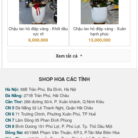
Chậu lan hồ điệp vàng - Khởi đầu
Chậu lan hồ điệp vàng - Xuân
rực rỡ
hạnh phúc
6,000,000
13,000,000
Xem tất cả
SHOP HOA CÁC TỈNH
Hà Nội:
56B Trần Phú, Ba Đình, Hà Nội
Đà Nẵng:
271B Trần Phú, Hải Châu
Cần Thơ:
266 đường 30/4, P. Xuân khánh, Q.Ninh Kiều
CN 5
Đà Nẵng 32 Lê Thanh Nghị, Quận Hải Châu
CN 6
71 Trường Chinh, Phường Xuân Phú, TP Huế
CN 7
Lâm Đồng 05 Phan Đình Phùng
CN 8
Bình Dương 151 Phú Lợi, P. Phú Lợi, Tp. Thủ Dầu Một
Đồng Nai
40/198A Phạm Văn Thuận, KP.3, P.Tân Mai Biên Hòa