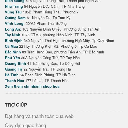
Kiên Giang
418 Nguyễn Trung Trực, Thành phố Rạch Giá
Nha Trang
54 Nguyễn Đức Cảnh, TP Nha Trang
Vũng Tàu
185B Phạm Hồng Thái, Phường 7
Quảng Nam
61 Nguyễn Du, Tp Tam Kỳ
Vĩnh Long:
20/A2 Phạm Thái Bường
Long An:
163 Nguyễn Đình Chiểu, Phường 3, Tp Tân An
Tây Ninh
1075 CTM8, phường Hiệp Ninh, TP Tây Ninh
Bình Định
340 Nguyễn Thái Học, phường Ngô Mây, Tp Quy Nhơn
Cà Mau
221 Lý Thường Kiệt, K2, Phường 6, Tp Cà Mau
Bắc Ninh
83 Trần Hưng Đạo, phường Tiền An, TP Bắc Ninh
Phú Yên
30A Nguyễn Công Trứ, TP Tuy Hòa
Quảng Bình
41 Trần Hưng Đạo, Tp Đồng Hới
Quảng Trị
92 Nguyễn Trãi, TP Đông Hà
Hà Tĩnh
54 Phan Đình Phùng, TP Hà Tĩnh
Thanh Hóa
177 Lê Lai, TP Thanh Hóa
Xem thêm chi nhánh shop hoa
TRỢ GIÚP
Đặt hàng và thanh toán qua web
Quy định giao hàng