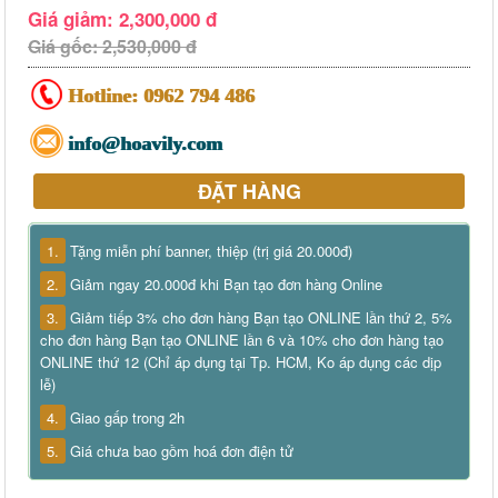
Giá giảm: 2,300,000 đ
Giá gốc: 2,530,000 đ
Hotline:
0962 794 486
info@hoavily.com
ĐẶT HÀNG
1.
Tặng miễn phí banner, thiệp (trị giá 20.000đ)
2.
Giảm ngay 20.000đ khi Bạn tạo đơn hàng Online
3.
Giảm tiếp 3% cho đơn hàng Bạn tạo ONLINE lần thứ 2, 5%
cho đơn hàng Bạn tạo ONLINE lần 6 và 10% cho đơn hàng tạo
ONLINE thứ 12 (Chỉ áp dụng tại Tp. HCM, Ko áp dụng các dịp
lễ)
4.
Giao gấp trong 2h
5.
Giá chưa bao gồm hoá đơn điện tử