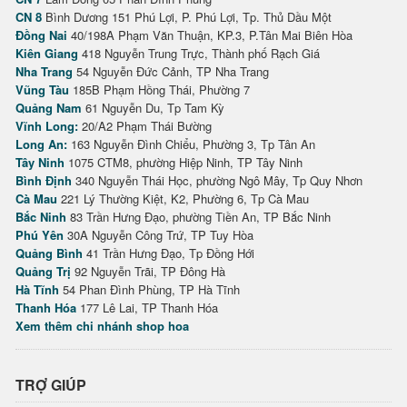
CN 8
Bình Dương 151 Phú Lợi, P. Phú Lợi, Tp. Thủ Dầu Một
Đồng Nai
40/198A Phạm Văn Thuận, KP.3, P.Tân Mai Biên Hòa
Kiên Giang
418 Nguyễn Trung Trực, Thành phố Rạch Giá
Nha Trang
54 Nguyễn Đức Cảnh, TP Nha Trang
Vũng Tàu
185B Phạm Hồng Thái, Phường 7
Quảng Nam
61 Nguyễn Du, Tp Tam Kỳ
Vĩnh Long:
20/A2 Phạm Thái Bường
Long An:
163 Nguyễn Đình Chiểu, Phường 3, Tp Tân An
Tây Ninh
1075 CTM8, phường Hiệp Ninh, TP Tây Ninh
Bình Định
340 Nguyễn Thái Học, phường Ngô Mây, Tp Quy Nhơn
Cà Mau
221 Lý Thường Kiệt, K2, Phường 6, Tp Cà Mau
Bắc Ninh
83 Trần Hưng Đạo, phường Tiền An, TP Bắc Ninh
Phú Yên
30A Nguyễn Công Trứ, TP Tuy Hòa
Quảng Bình
41 Trần Hưng Đạo, Tp Đồng Hới
Quảng Trị
92 Nguyễn Trãi, TP Đông Hà
Hà Tĩnh
54 Phan Đình Phùng, TP Hà Tĩnh
Thanh Hóa
177 Lê Lai, TP Thanh Hóa
Xem thêm chi nhánh shop hoa
TRỢ GIÚP