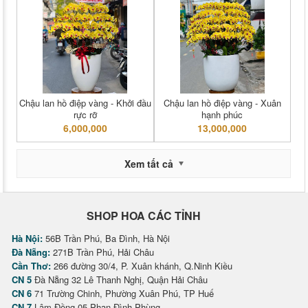
Chậu lan hồ điệp vàng - Khởi đầu
Chậu lan hồ điệp vàng - Xuân
rực rỡ
hạnh phúc
6,000,000
13,000,000
Xem tất cả
SHOP HOA CÁC TỈNH
Hà Nội:
56B Trần Phú, Ba Đình, Hà Nội
Đà Nẵng:
271B Trần Phú, Hải Châu
Cần Thơ:
266 đường 30/4, P. Xuân khánh, Q.Ninh Kiều
CN 5
Đà Nẵng 32 Lê Thanh Nghị, Quận Hải Châu
CN 6
71 Trường Chinh, Phường Xuân Phú, TP Huế
CN 7
Lâm Đồng 05 Phan Đình Phùng