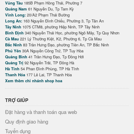
Vũng Tàu
185B Phạm Hồng Thái, Phường 7
Quảng Nam
61 Nguyễn Du, Tp Tam Kỳ
Vĩnh Long:
20/A2 Phạm Thái Bường
Long An:
163 Nguyễn Đình Chiểu, Phường 3, Tp Tân An
Tây Ninh
1075 CTM8, phường Hiệp Ninh, TP Tây Ninh
Bình Định
340 Nguyễn Thái Học, phường Ngô Mây, Tp Quy Nhơn
Cà Mau
221 Lý Thường Kiệt, K2, Phường 6, Tp Cà Mau
Bắc Ninh
83 Trần Hưng Đạo, phường Tiền An, TP Bắc Ninh
Phú Yên
30A Nguyễn Công Trứ, TP Tuy Hòa
Quảng Bình
41 Trần Hưng Đạo, Tp Đồng Hới
Quảng Trị
92 Nguyễn Trãi, TP Đông Hà
Hà Tĩnh
54 Phan Đình Phùng, TP Hà Tĩnh
Thanh Hóa
177 Lê Lai, TP Thanh Hóa
Xem thêm chi nhánh shop hoa
TRỢ GIÚP
Đặt hàng và thanh toán qua web
Quy định giao hàng
Tuyển dụng