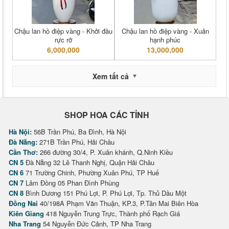
Chậu lan hồ điệp vàng - Khởi đầu
Chậu lan hồ điệp vàng - Xuân
rực rỡ
hạnh phúc
6,000,000
13,000,000
Xem tất cả
SHOP HOA CÁC TỈNH
Hà Nội:
56B Trần Phú, Ba Đình, Hà Nội
Đà Nẵng:
271B Trần Phú, Hải Châu
Cần Thơ:
266 đường 30/4, P. Xuân khánh, Q.Ninh Kiều
CN 5
Đà Nẵng 32 Lê Thanh Nghị, Quận Hải Châu
CN 6
71 Trường Chinh, Phường Xuân Phú, TP Huế
CN 7
Lâm Đồng 05 Phan Đình Phùng
CN 8
Bình Dương 151 Phú Lợi, P. Phú Lợi, Tp. Thủ Dầu Một
Đồng Nai
40/198A Phạm Văn Thuận, KP.3, P.Tân Mai Biên Hòa
Kiên Giang
418 Nguyễn Trung Trực, Thành phố Rạch Giá
Nha Trang
54 Nguyễn Đức Cảnh, TP Nha Trang