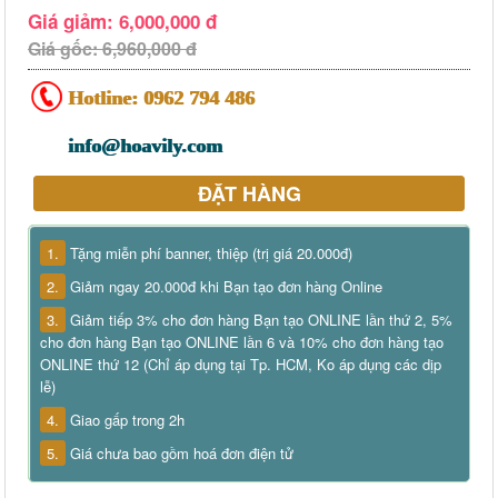
Giá giảm: 6,000,000 đ
Giá gốc: 6,960,000 đ
Hotline:
0962 794 486
info@hoavily.com
ĐẶT HÀNG
1.
Tặng miễn phí banner, thiệp (trị giá 20.000đ)
2.
Giảm ngay 20.000đ khi Bạn tạo đơn hàng Online
3.
Giảm tiếp 3% cho đơn hàng Bạn tạo ONLINE lần thứ 2, 5%
cho đơn hàng Bạn tạo ONLINE lần 6 và 10% cho đơn hàng tạo
ONLINE thứ 12 (Chỉ áp dụng tại Tp. HCM, Ko áp dụng các dịp
lễ)
4.
Giao gấp trong 2h
5.
Giá chưa bao gồm hoá đơn điện tử