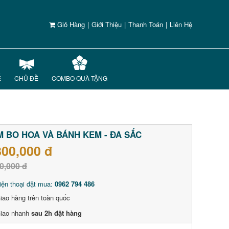
Giỏ Hàng
|
Giới Thiệu
|
Thanh Toán
|
Liên Hệ
Ế
CHỦ ĐỀ
COMBO QUÀ TẶNG
 BO HOA VÀ BÁNH KEM - ĐA SẮC
800,000 đ
0,000 đ
iện thoại đặt mua:
0962 794 486
iao hàng trên toàn quốc
iao nhanh
sau 2h đặt hàng