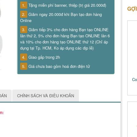
1.
Tặng miễn phí banner, thiệp (trị giá 20.000đ)
GỢI
2.
Giảm ngay 20.000đ khi Bạn tạo đơn hàng
Online
3.
Giảm tiếp 3% cho đơn hàng Bạn tạo ONLINE
lần thứ 2, 5% cho đơn hàng Bạn tạo ONLINE lần 6
và 10% cho đơn hàng tạo ONLINE thứ 12 (Chỉ áp
dụng tại Tp. HCM, Ko áp dụng các dịp lễ)
4.
Giao gấp trong 2h
5.
Giá chưa bao gồm hoá đơn điện tử
Co
OÁN
CHÍNH SÁCH VÀ ĐIỀU KHOẢN
m: