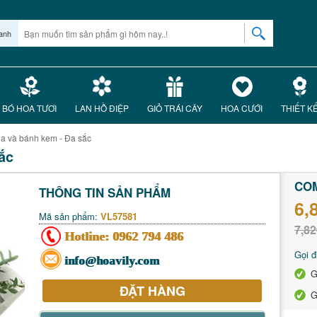
anh
BÓ HOA TƯƠI
LAN HỒ ĐIỆP
GIỎ TRÁI CÂY
HOA CƯỚI
THIẾT K
a và bánh kem - Đa sắc
ắc
COM
THÔNG TIN SẢN PHẨM
6,
Mã sản phẩm:
VL57581
7,82
Hotline:
0962 794 486
Gọi đ
info@hoavily.com
G
ĐẶT HÀNG
G