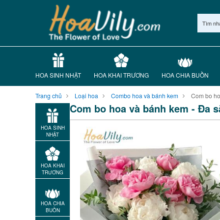
Tìm nh
HOA SINH NHẬT
HOA KHAI TRƯƠNG
HOA CHIA BUỒN
Trang chủ
Loại hoa
Combo hoa và bánh kem
Com bo ho
Com bo hoa và bánh kem - Đa s
HOA SINH
NHẬT
HOA KHAI
TRƯƠNG
HOA CHIA
BUỒN