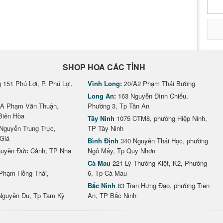
SHOP HOA CÁC TỈNH
151 Phú Lợi, P. Phú Lợi,
Vĩnh Long:
20/A2 Phạm Thái Bường
Long An:
163 Nguyễn Đình Chiểu,
A Phạm Văn Thuận,
Phường 3, Tp Tân An
Biên Hòa
Tây Ninh
1075 CTM8, phường Hiệp Ninh,
Nguyễn Trung Trực,
TP Tây Ninh
Giá
Bình Định
340 Nguyễn Thái Học, phường
uyễn Đức Cảnh, TP Nha
Ngô Mây, Tp Quy Nhơn
Cà Mau
221 Lý Thường Kiệt, K2, Phường
Phạm Hồng Thái,
6, Tp Cà Mau
Bắc Ninh
83 Trần Hưng Đạo, phường Tiền
Nguyễn Du, Tp Tam Kỳ
An, TP Bắc Ninh