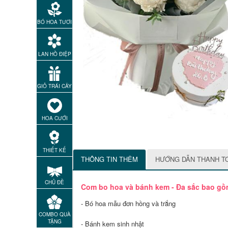
BÓ HOA TƯƠI
LAN HỒ ĐIỆP
GIỎ TRÁI CÂY
HOA CƯỚI
THIẾT KẾ
THÔNG TIN THÊM
HƯỚNG DẪN THANH T
CHỦ ĐỀ
Com bo hoa và bánh kem - Đa sắc bao gồ
- Bó hoa mẫu đơn hồng và trắng
COMBO QUÀ
TẶNG
- Bánh kem sinh nhật