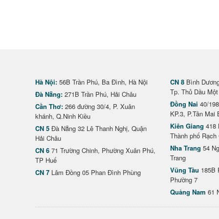
Hà Nội:
56B Trần Phú, Ba Đình, Hà Nội
CN 8
Bình Dương 
Tp. Thủ Dầu Một
Đà Nẵng:
271B Trần Phú, Hải Châu
Đồng Nai
40/198
Cần Thơ:
266 đường 30/4, P. Xuân
KP.3, P.Tân Mai 
khánh, Q.Ninh Kiều
Kiên Giang
418 
CN 5
Đà Nẵng 32 Lê Thanh Nghị, Quận
Thành phố Rạch 
Hải Châu
Nha Trang
54 Ng
CN 6
71 Trường Chinh, Phường Xuân Phú,
Trang
TP Huế
Vũng Tàu
185B 
CN 7
Lâm Đồng 05 Phan Đình Phùng
Phường 7
Quảng Nam
61 