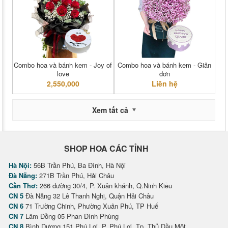
Combo hoa và bánh kem - Joy of
Combo hoa và bánh kem - Giản
love
đơn
2,550,000
Liên hệ
Xem tất cả
SHOP HOA CÁC TỈNH
Hà Nội:
56B Trần Phú, Ba Đình, Hà Nội
Đà Nẵng:
271B Trần Phú, Hải Châu
Cần Thơ:
266 đường 30/4, P. Xuân khánh, Q.Ninh Kiều
CN 5
Đà Nẵng 32 Lê Thanh Nghị, Quận Hải Châu
CN 6
71 Trường Chinh, Phường Xuân Phú, TP Huế
CN 7
Lâm Đồng 05 Phan Đình Phùng
CN 8
Bình Dương 151 Phú Lợi, P. Phú Lợi, Tp. Thủ Dầu Một