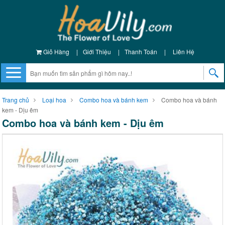
Giỏ Hàng
|
Giới Thiệu
|
Thanh Toán
|
Liên Hệ
Trang chủ
Loại hoa
Combo hoa và bánh kem
Combo hoa và bánh
kem - Dịu êm
Combo hoa và bánh kem - Dịu êm