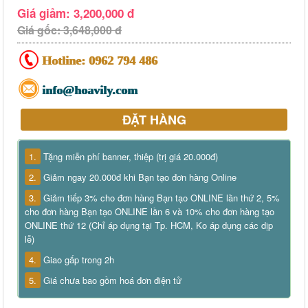
Giá giảm: 3,200,000 đ
Giá gốc: 3,648,000 đ
Hotline:
0962 794 486
info@hoavily.com
ĐẶT HÀNG
1.
Tặng miễn phí banner, thiệp (trị giá 20.000đ)
2.
Giảm ngay 20.000đ khi Bạn tạo đơn hàng Online
3.
Giảm tiếp 3% cho đơn hàng Bạn tạo ONLINE lần thứ 2, 5%
cho đơn hàng Bạn tạo ONLINE lần 6 và 10% cho đơn hàng tạo
ONLINE thứ 12 (Chỉ áp dụng tại Tp. HCM, Ko áp dụng các dịp
lễ)
4.
Giao gấp trong 2h
5.
Giá chưa bao gồm hoá đơn điện tử