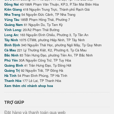
Đồng Nai
40/198A Phạm Văn Thuận, KP.3, P.Tân Mai Biên Hòa
Kiên Giang
418 Nguyễn Trung Trực, Thành phố Rạch Giá
Nha Trang
54 Nguyễn Đức Cảnh, TP Nha Trang
Vũng Tàu
185B Phạm Hồng Thái, Phường 7
Quảng Nam
61 Nguyễn Du, Tp Tam Kỳ
Vĩnh Long:
20/A2 Phạm Thái Bường
Long An:
163 Nguyễn Đình Chiểu, Phường 3, Tp Tân An
Tây Ninh
1075 CTM8, phường Hiệp Ninh, TP Tây Ninh
Bình Định
340 Nguyễn Thái Học, phường Ngô Mây, Tp Quy Nhơn
Cà Mau
221 Lý Thường Kiệt, K2, Phường 6, Tp Cà Mau
Bắc Ninh
83 Trần Hưng Đạo, phường Tiền An, TP Bắc Ninh
Phú Yên
30A Nguyễn Công Trứ, TP Tuy Hòa
Quảng Bình
41 Trần Hưng Đạo, Tp Đồng Hới
Quảng Trị
92 Nguyễn Trãi, TP Đông Hà
Hà Tĩnh
54 Phan Đình Phùng, TP Hà Tĩnh
Thanh Hóa
177 Lê Lai, TP Thanh Hóa
Xem thêm chi nhánh shop hoa
TRỢ GIÚP
Đặt hàng và thanh toán qua web