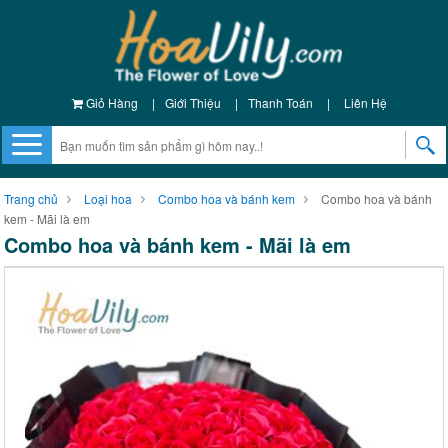
Giỏ Hàng
|
Giới Thiệu
|
Thanh Toán
|
Liên Hệ
Trang chủ
Loại hoa
Combo hoa và bánh kem
Combo hoa và bánh
kem - Mãi là em
Combo hoa và bánh kem - Mãi là em