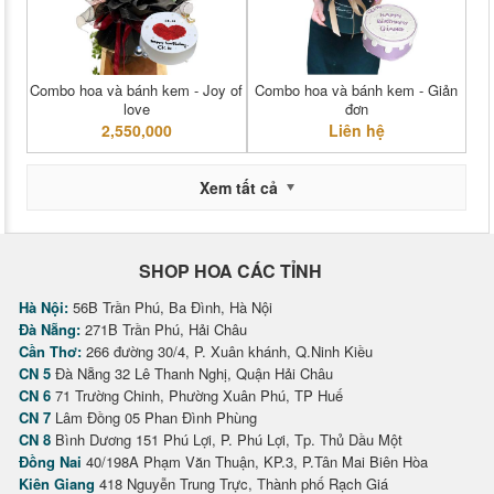
Combo hoa và bánh kem - Joy of
Combo hoa và bánh kem - Giản
love
đơn
2,550,000
Liên hệ
Xem tất cả
SHOP HOA CÁC TỈNH
Hà Nội:
56B Trần Phú, Ba Đình, Hà Nội
Đà Nẵng:
271B Trần Phú, Hải Châu
Cần Thơ:
266 đường 30/4, P. Xuân khánh, Q.Ninh Kiều
CN 5
Đà Nẵng 32 Lê Thanh Nghị, Quận Hải Châu
CN 6
71 Trường Chinh, Phường Xuân Phú, TP Huế
CN 7
Lâm Đồng 05 Phan Đình Phùng
CN 8
Bình Dương 151 Phú Lợi, P. Phú Lợi, Tp. Thủ Dầu Một
Đồng Nai
40/198A Phạm Văn Thuận, KP.3, P.Tân Mai Biên Hòa
Kiên Giang
418 Nguyễn Trung Trực, Thành phố Rạch Giá