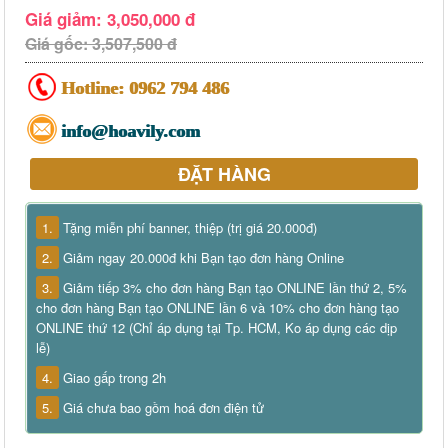
Giá giảm: 3,050,000 đ
Giá gốc: 3,507,500 đ
Hotline:
0962 794 486
info@hoavily.com
ĐẶT HÀNG
1.
Tặng miễn phí banner, thiệp (trị giá 20.000đ)
2.
Giảm ngay 20.000đ khi Bạn tạo đơn hàng Online
3.
Giảm tiếp 3% cho đơn hàng Bạn tạo ONLINE lần thứ 2, 5%
cho đơn hàng Bạn tạo ONLINE lần 6 và 10% cho đơn hàng tạo
ONLINE thứ 12 (Chỉ áp dụng tại Tp. HCM, Ko áp dụng các dịp
lễ)
4.
Giao gấp trong 2h
5.
Giá chưa bao gồm hoá đơn điện tử