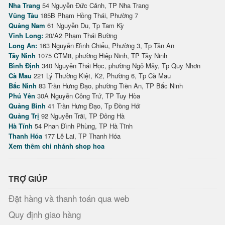
Nha Trang
54 Nguyễn Đức Cảnh, TP Nha Trang
Vũng Tàu
185B Phạm Hồng Thái, Phường 7
Quảng Nam
61 Nguyễn Du, Tp Tam Kỳ
Vĩnh Long:
20/A2 Phạm Thái Bường
Long An:
163 Nguyễn Đình Chiểu, Phường 3, Tp Tân An
Tây Ninh
1075 CTM8, phường Hiệp Ninh, TP Tây Ninh
Bình Định
340 Nguyễn Thái Học, phường Ngô Mây, Tp Quy Nhơn
Cà Mau
221 Lý Thường Kiệt, K2, Phường 6, Tp Cà Mau
Bắc Ninh
83 Trần Hưng Đạo, phường Tiền An, TP Bắc Ninh
Phú Yên
30A Nguyễn Công Trứ, TP Tuy Hòa
Quảng Bình
41 Trần Hưng Đạo, Tp Đồng Hới
Quảng Trị
92 Nguyễn Trãi, TP Đông Hà
Hà Tĩnh
54 Phan Đình Phùng, TP Hà Tĩnh
Thanh Hóa
177 Lê Lai, TP Thanh Hóa
Xem thêm chi nhánh shop hoa
TRỢ GIÚP
Đặt hàng và thanh toán qua web
Quy định giao hàng