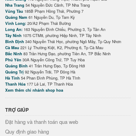
Nha Trang
54 Nguyễn Đức Cảnh, TP Nha Trang
Vũng Tàu
185B Phạm Hồng Thái, Phường 7
Quảng Nam
61 Nguyễn Du, Tp Tam Kỳ
Vĩnh Long:
20/A2 Phạm Thái Bường
Long An:
163 Nguyễn Đình Chiểu, Phường 3, Tp Tân An
Tây Ninh
1075 CTM8, phường Hiệp Ninh, TP Tây Ninh
Bình Định
340 Nguyễn Thái Học, phường Ngô Mây, Tp Quy Nhơn
Cà Mau
221 Lý Thường Kiệt, K2, Phường 6, Tp Cà Mau
Bắc Ninh
83 Trần Hưng Đạo, phường Tiền An, TP Bắc Ninh
Phú Yên
30A Nguyễn Công Trứ, TP Tuy Hòa
Quảng Bình
41 Trần Hưng Đạo, Tp Đồng Hới
Quảng Trị
92 Nguyễn Trãi, TP Đông Hà
Hà Tĩnh
54 Phan Đình Phùng, TP Hà Tĩnh
Thanh Hóa
177 Lê Lai, TP Thanh Hóa
Xem thêm chi nhánh shop hoa
TRỢ GIÚP
Đặt hàng và thanh toán qua web
Quy định giao hàng