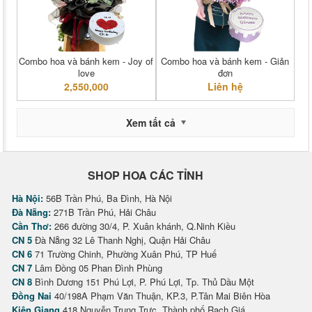
Combo hoa và bánh kem - Joy of
Combo hoa và bánh kem - Giản
love
đơn
2,550,000
Liên hệ
Xem tất cả
SHOP HOA CÁC TỈNH
Hà Nội:
56B Trần Phú, Ba Đình, Hà Nội
Đà Nẵng:
271B Trần Phú, Hải Châu
Cần Thơ:
266 đường 30/4, P. Xuân khánh, Q.Ninh Kiều
CN 5
Đà Nẵng 32 Lê Thanh Nghị, Quận Hải Châu
CN 6
71 Trường Chinh, Phường Xuân Phú, TP Huế
CN 7
Lâm Đồng 05 Phan Đình Phùng
CN 8
Bình Dương 151 Phú Lợi, P. Phú Lợi, Tp. Thủ Dầu Một
Đồng Nai
40/198A Phạm Văn Thuận, KP.3, P.Tân Mai Biên Hòa
Kiên Giang
418 Nguyễn Trung Trực, Thành phố Rạch Giá