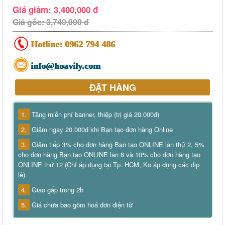
Giá giảm: 3,400,000 đ
Giá gốc: 3,740,000 đ
Hotline:
0962 794 486
info@hoavily.com
ĐẶT HÀNG
1.
Tặng miễn phí banner, thiệp (trị giá 20.000đ)
2.
Giảm ngay 20.000đ khi Bạn tạo đơn hàng Online
3.
Giảm tiếp 3% cho đơn hàng Bạn tạo ONLINE lần thứ 2, 5%
cho đơn hàng Bạn tạo ONLINE lần 6 và 10% cho đơn hàng tạo
ONLINE thứ 12 (Chỉ áp dụng tại Tp. HCM, Ko áp dụng các dịp
lễ)
4.
Giao gấp trong 2h
5.
Giá chưa bao gồm hoá đơn điện tử