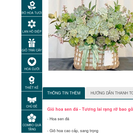
BÓ HOA TƯƠI
LAN HỒ ĐIỆP
GIỎ TRÁI CÂY
HOA CƯỚI
THIẾT KẾ
THÔNG TIN THÊM
HƯỚNG DẪN THANH T
CHỦ ĐỀ
Giỏ hoa sen đá - Tương lai rạng rỡ bao g
- Hoa sen đá
COMBO QUÀ
TẶNG
- Giỏ hoa cao cấp, sang trọng