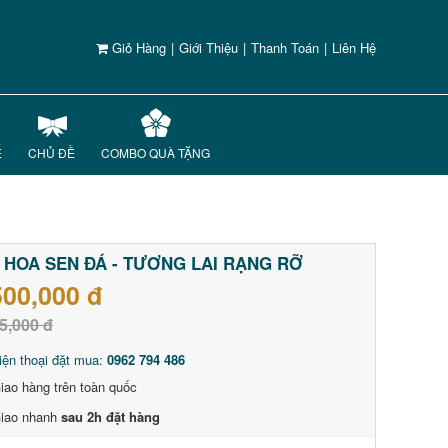
Giỏ Hàng
|
Giới Thiệu
|
Thanh Toán
|
Liên Hệ
Ế
CHỦ ĐỀ
COMBO QUÀ TẶNG
 HOA SEN ĐÁ - TƯƠNG LAI RẠNG RỠ
500,000 đ
5,000 đ
iện thoại đặt mua:
0962 794 486
iao hàng trên toàn quốc
iao nhanh
sau 2h đặt hàng