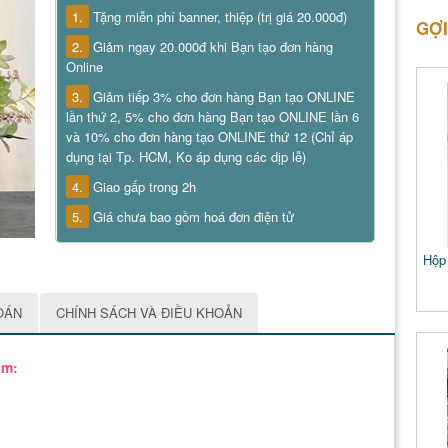
1.
Tặng miễn phí banner, thiệp (trị giá 20.000đ)
GỢI
2.
Giảm ngay 20.000đ khi Bạn tạo đơn hàng
Online
3.
Giảm tiếp 3% cho đơn hàng Bạn tạo ONLINE
lần thứ 2, 5% cho đơn hàng Bạn tạo ONLINE lần 6
và 10% cho đơn hàng tạo ONLINE thứ 12 (Chỉ áp
dụng tại Tp. HCM, Ko áp dụng các dịp lễ)
4.
Giao gấp trong 2h
5.
Giá chưa bao gồm hoá đơn điện tử
Hộp 
OÁN
CHÍNH SÁCH VÀ ĐIỀU KHOẢN
ồm: