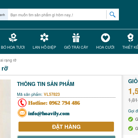
anh
BÓ HOA TƯƠI
LAN HỒ ĐIỆP
GIỎ TRÁI CÂY
HOA CƯỚI
THIẾT K
ai rạng rỡ
 rỡ
GIỎ
THÔNG TIN SẢN PHẨM
1,
Mã sản phẩm:
VL57823
1,81
Hotline:
0962 794 486
Gọi đ
info@hoavily.com
G
ĐẶT HÀNG
G