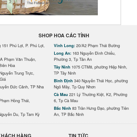
SHOP HOA CÁC TỈNH
151 Phú Lợi, P. Phú Lợi,
Vĩnh Long:
20/A2 Phạm Thái Bường
Long An:
163 Nguyễn Đình Chiểu,
A Phạm Văn Thuận,
Phường 3, Tp Tân An
Biên Hòa
Tây Ninh
1075 CTM8, phường Hiệp Ninh,
Nguyễn Trung Trực,
TP Tây Ninh
Giá
Bình Định
340 Nguyễn Thái Học, phường
uyễn Đức Cảnh, TP Nha
Ngô Mây, Tp Quy Nhơn
Cà Mau
221 Lý Thường Kiệt, K2, Phường
Phạm Hồng Thái,
6, Tp Cà Mau
Bắc Ninh
83 Trần Hưng Đạo, phường Tiền
Nguyễn Du, Tp Tam Kỳ
An, TP Bắc Ninh
KHÁCH HÀNG
TIN TỨC