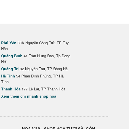
Phú Yên
30A Nguyễn Công Trứ, TP Tuy
Hòa
Quảng Bình
41 Trần Hưng Đạo, Tp Đồng
Hới
Quảng Trị
92 Nguyễn Trãi, TP Đông Hà
Hà Tĩnh
54 Phan Đình Phùng, TP Hà
Tĩnh
Thanh Hóa
177 Lê Lai, TP Thanh Hóa
Xem thêm chi nhánh shop hoa
HOA VILY - SHOP HOA TƯƠI SÀI GÒN