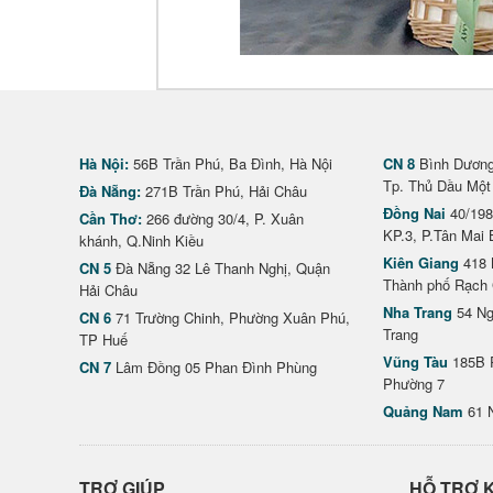
Hà Nội:
56B Trần Phú, Ba Đình, Hà Nội
CN 8
Bình Dương 
Tp. Thủ Dầu Một
Đà Nẵng:
271B Trần Phú, Hải Châu
Đồng Nai
40/198
Cần Thơ:
266 đường 30/4, P. Xuân
KP.3, P.Tân Mai 
khánh, Q.Ninh Kiều
Kiên Giang
418 
CN 5
Đà Nẵng 32 Lê Thanh Nghị, Quận
Thành phố Rạch 
Hải Châu
Nha Trang
54 Ng
CN 6
71 Trường Chinh, Phường Xuân Phú,
Trang
TP Huế
Vũng Tàu
185B 
CN 7
Lâm Đồng 05 Phan Đình Phùng
Phường 7
Quảng Nam
61 
TRỢ GIÚP
HỖ TRỢ 