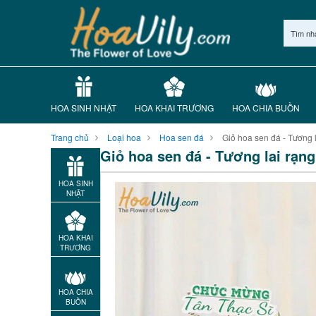
Tìm nh
HOA SINH NHẬT
HOA KHAI TRƯƠNG
HOA CHIA BUỒN
Trang chủ
Loại hoa
Hoa sen đá
Giỏ hoa sen đá - Tương l
Giỏ hoa sen đá - Tương lai rạng
HOA SINH
NHẬT
HOA KHAI
TRƯƠNG
HOA CHIA
BUỒN