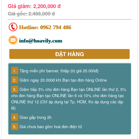
Giá giảm: 2,200,000 đ
Giá gốc: 2,486,000 đ
Hotline:
0962 794 486
info@hoavily.com
ĐẶT HÀNG
1.
Tặng miễn phí banner, thiệp (trị giá 20.000đ)
2.
Giảm ngay 20.000đ khi Bạn tạo đơn hàng Online
3.
Giảm tiếp 3% cho đơn hàng Bạn tạo ONLINE lần thứ 2, 5%
cho đơn hàng Bạn tạo ONLINE lần 6 và 10% cho đơn hàng tạo
ONLINE thứ 12 (Chỉ áp dụng tại Tp. HCM, Ko áp dụng các dịp
lễ)
4.
Giao gấp trong 2h
5.
Giá chưa bao gồm hoá đơn điện tử