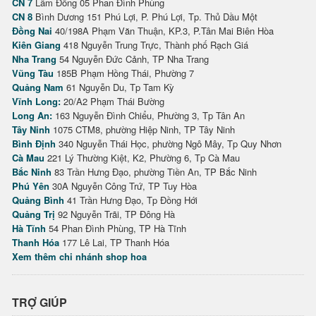
CN 7
Lâm Đồng 05 Phan Đình Phùng
CN 8
Bình Dương 151 Phú Lợi, P. Phú Lợi, Tp. Thủ Dầu Một
Đồng Nai
40/198A Phạm Văn Thuận, KP.3, P.Tân Mai Biên Hòa
Kiên Giang
418 Nguyễn Trung Trực, Thành phố Rạch Giá
Nha Trang
54 Nguyễn Đức Cảnh, TP Nha Trang
Vũng Tàu
185B Phạm Hồng Thái, Phường 7
Quảng Nam
61 Nguyễn Du, Tp Tam Kỳ
Vĩnh Long:
20/A2 Phạm Thái Bường
Long An:
163 Nguyễn Đình Chiểu, Phường 3, Tp Tân An
Tây Ninh
1075 CTM8, phường Hiệp Ninh, TP Tây Ninh
Bình Định
340 Nguyễn Thái Học, phường Ngô Mây, Tp Quy Nhơn
Cà Mau
221 Lý Thường Kiệt, K2, Phường 6, Tp Cà Mau
Bắc Ninh
83 Trần Hưng Đạo, phường Tiền An, TP Bắc Ninh
Phú Yên
30A Nguyễn Công Trứ, TP Tuy Hòa
Quảng Bình
41 Trần Hưng Đạo, Tp Đồng Hới
Quảng Trị
92 Nguyễn Trãi, TP Đông Hà
Hà Tĩnh
54 Phan Đình Phùng, TP Hà Tĩnh
Thanh Hóa
177 Lê Lai, TP Thanh Hóa
Xem thêm chi nhánh shop hoa
TRỢ GIÚP