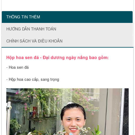
THÔNG TIN THÊM
HƯỚNG DẪN THANH TOÁN
CHÍNH SÁCH VÀ ĐIỀU KHOẢN
Hộp hoa sen đá - Đại dương ngày nắng bao gồm:
- Hoa sen đá
- Hộp hoa cao cấp, sang trọng