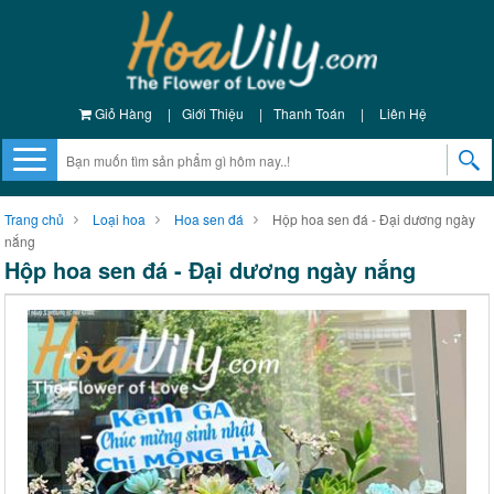
Giỏ Hàng
|
Giới Thiệu
|
Thanh Toán
|
Liên Hệ
Trang chủ
Loại hoa
Hoa sen đá
Hộp hoa sen đá - Đại dương ngày
nắng
Hộp hoa sen đá - Đại dương ngày nắng