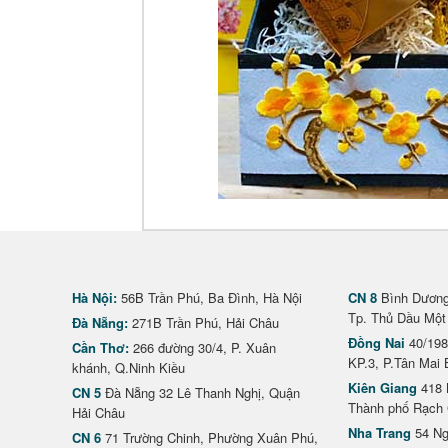
Hà Nội:
56B Trần Phú, Ba Đình, Hà Nội
CN 8
Bình Dương 
Tp. Thủ Dầu Một
Đà Nẵng:
271B Trần Phú, Hải Châu
Đồng Nai
40/198
Cần Thơ:
266 đường 30/4, P. Xuân
KP.3, P.Tân Mai 
khánh, Q.Ninh Kiều
Kiên Giang
418 
CN 5
Đà Nẵng 32 Lê Thanh Nghị, Quận
Thành phố Rạch 
Hải Châu
Nha Trang
54 Ng
CN 6
71 Trường Chinh, Phường Xuân Phú,