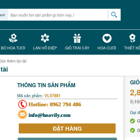
anh
BÓ HOA TƯƠI
LAN HỒ ĐIỆP
GIỎ TRÁI CÂY
HOA CƯỚI
THIẾT K
Đón thêm lộc tài
tài
GIỎ
THÔNG TIN SẢN PHẨM
2,
Mã sản phẩm:
VL57881
3,10
Hotline:
0962 794 486
Gọi đ
info@hoavily.com
G
ĐẶT HÀNG
G