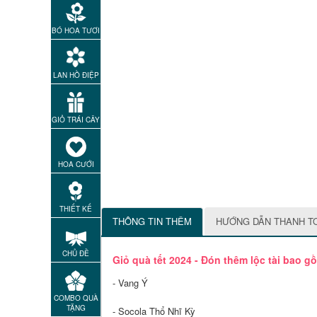
BÓ HOA TƯƠI
LAN HỒ ĐIỆP
GIỎ TRÁI CÂY
HOA CƯỚI
THIẾT KẾ
THÔNG TIN THÊM
HƯỚNG DẪN THANH T
CHỦ ĐỀ
Giỏ quà tết 2024 - Đón thêm lộc tài bao g
- Vang Ý
COMBO QUÀ
TẶNG
- Socola Thổ Nhĩ Kỳ