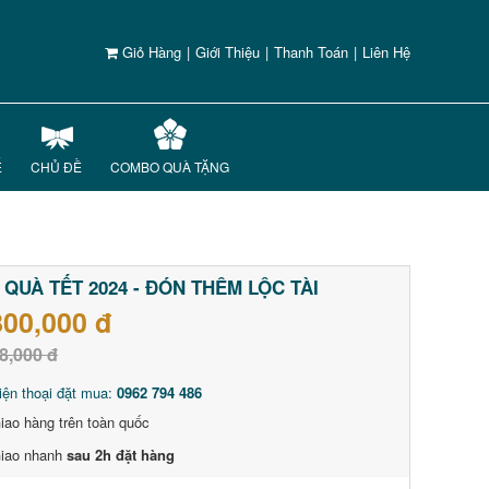
Giỏ Hàng
|
Giới Thiệu
|
Thanh Toán
|
Liên Hệ
Ế
CHỦ ĐỀ
COMBO QUÀ TẶNG
 QUÀ TẾT 2024 - ĐÓN THÊM LỘC TÀI
800,000 đ
8,000 đ
iện thoại đặt mua:
0962 794 486
iao hàng trên toàn quốc
iao nhanh
sau 2h đặt hàng