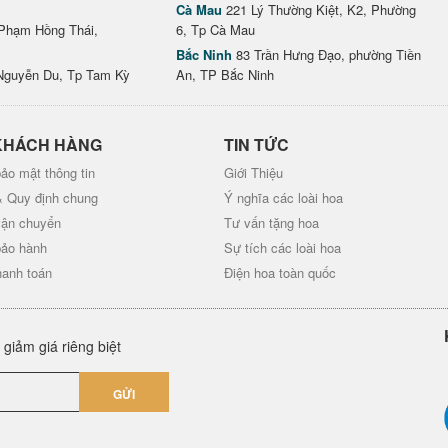
Cà Mau
221 Lý Thường Kiệt, K2, Phường
Phạm Hồng Thái,
6, Tp Cà Mau
Bắc Ninh
83 Trần Hưng Đạo, phường Tiền
Nguyễn Du, Tp Tam Kỳ
An, TP Bắc Ninh
KHÁCH HÀNG
TIN TỨC
ảo mật thông tin
Giới Thiệu
& Quy định chung
Ý nghĩa các loài hoa
vận chuyển
Tư vấn tặng hoa
bảo hành
Sự tích các loài hoa
hanh toán
Điện hoa toàn quốc
giảm giá riêng biệt
GỬI