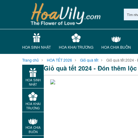
Tìm nh
HOA SINH NHẬT
HOA KHAI TRƯƠNG
HOA CHIA BUỒN
Trang chủ
HOA TẾT 2026
Giỏ quà tết
Giỏ quà tết 2024 - 
Giỏ quà tết 2024 - Đón thêm lộc 
HOA SINH
NHẬT
HOA KHAI
TRƯƠNG
HOA CHIA
BUỒN