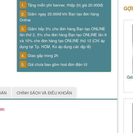
1.
Tặng miễn phí banner, thiệp (trị giá 20.000đ)
GỢI
2.
Giảm ngay 20.000đ khi Bạn tạo đơn hàng
Online
3.
Giảm tiếp 3% cho đơn hàng Bạn tạo ONLINE
lần thứ 2, 5% cho đơn hàng Bạn tạo ONLINE lần 6
và 10% cho đơn hàng tạo ONLINE thứ 12 (Chỉ áp
dụng tại Tp. HCM, Ko áp dụng các dịp lễ)
4.
Giao gấp trong 2h
5.
Giá chưa bao gồm hoá đơn điện tử
Giỏ
OÁN
CHÍNH SÁCH VÀ ĐIỀU KHOẢN
ồm: