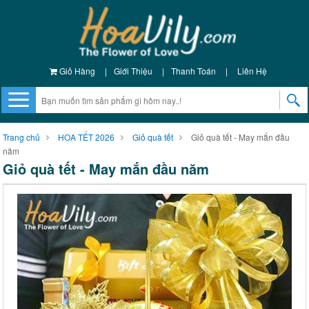
Giỏ Hàng
|
Giới Thiệu
|
Thanh Toán
|
Liên Hệ
Trang chủ
HOA TẾT 2026
Giỏ quà tết
Giỏ quà tết - May mắn đầu
năm
Giỏ quà tết - May mắn đầu năm