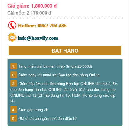
Giá giảm: 1,800,000 đ
Giá gốc: 2,178,000 đ
Hotline:
0962 794 486
info@hoavily.com
ĐẶT HÀNG
1.
Tặng miễn phí banner, thiệp (trị giá 20.000đ)
2.
Giảm ngay 20.000đ khi Bạn tạo đơn hàng Online
3.
Giảm tiếp 3% cho đơn hàng Bạn tạo ONLINE lần thứ 2, 5%
cho đơn hàng Bạn tạo ONLINE lần 6 và 10% cho đơn hàng tạo
ONLINE thứ 12 (Chỉ áp dụng tại Tp. HCM, Ko áp dụng các dịp
lễ)
4.
Giao gấp trong 2h
5.
Giá chưa bao gồm hoá đơn điện tử