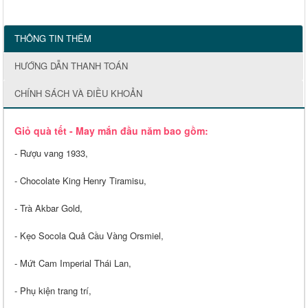
THÔNG TIN THÊM
HƯỚNG DẪN THANH TOÁN
CHÍNH SÁCH VÀ ĐIỀU KHOẢN
Giỏ quà tết - May mắn đầu năm bao gồm:
- Rượu vang 1933,
- Chocolate King Henry Tiramisu,
- Trà Akbar Gold,
- Kẹo Socola Quả Cầu Vàng Orsmiel,
- Mứt Cam Imperial Thái Lan,
- Phụ kiện trang trí,