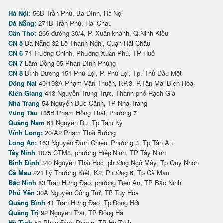
Hà Nội:
56B Trần Phú, Ba Đình, Hà Nội
Đà Nẵng:
271B Trần Phú, Hải Châu
Cần Thơ:
266 đường 30/4, P. Xuân khánh, Q.Ninh Kiều
CN 5
Đà Nẵng 32 Lê Thanh Nghị, Quận Hải Châu
CN 6
71 Trường Chinh, Phường Xuân Phú, TP Huế
CN 7
Lâm Đồng 05 Phan Đình Phùng
CN 8
Bình Dương 151 Phú Lợi, P. Phú Lợi, Tp. Thủ Dầu Một
Đồng Nai
40/198A Phạm Văn Thuận, KP.3, P.Tân Mai Biên Hòa
Kiên Giang
418 Nguyễn Trung Trực, Thành phố Rạch Giá
Nha Trang
54 Nguyễn Đức Cảnh, TP Nha Trang
Vũng Tàu
185B Phạm Hồng Thái, Phường 7
Quảng Nam
61 Nguyễn Du, Tp Tam Kỳ
Vĩnh Long:
20/A2 Phạm Thái Bường
Long An:
163 Nguyễn Đình Chiểu, Phường 3, Tp Tân An
Tây Ninh
1075 CTM8, phường Hiệp Ninh, TP Tây Ninh
Bình Định
340 Nguyễn Thái Học, phường Ngô Mây, Tp Quy Nhơn
Cà Mau
221 Lý Thường Kiệt, K2, Phường 6, Tp Cà Mau
Bắc Ninh
83 Trần Hưng Đạo, phường Tiền An, TP Bắc Ninh
Phú Yên
30A Nguyễn Công Trứ, TP Tuy Hòa
Quảng Bình
41 Trần Hưng Đạo, Tp Đồng Hới
Quảng Trị
92 Nguyễn Trãi, TP Đông Hà
Hà Tĩnh
54 Phan Đình Phùng, TP Hà Tĩnh