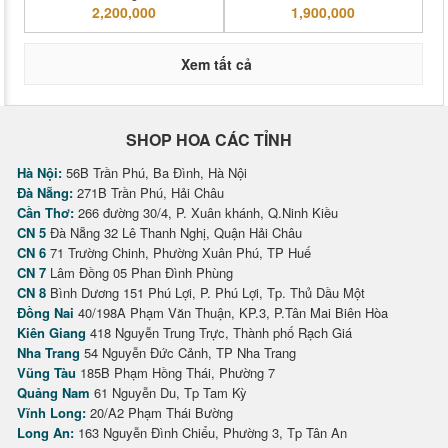
2,200,000
1,900,000
Xem tất cả
SHOP HOA CÁC TỈNH
Hà Nội:
56B Trần Phú, Ba Đình, Hà Nội
Đà Nẵng:
271B Trần Phú, Hải Châu
Cần Thơ:
266 đường 30/4, P. Xuân khánh, Q.Ninh Kiều
CN 5
Đà Nẵng 32 Lê Thanh Nghị, Quận Hải Châu
CN 6
71 Trường Chinh, Phường Xuân Phú, TP Huế
CN 7
Lâm Đồng 05 Phan Đình Phùng
CN 8
Bình Dương 151 Phú Lợi, P. Phú Lợi, Tp. Thủ Dầu Một
Đồng Nai
40/198A Phạm Văn Thuận, KP.3, P.Tân Mai Biên Hòa
Kiên Giang
418 Nguyễn Trung Trực, Thành phố Rạch Giá
Nha Trang
54 Nguyễn Đức Cảnh, TP Nha Trang
Vũng Tàu
185B Phạm Hồng Thái, Phường 7
Quảng Nam
61 Nguyễn Du, Tp Tam Kỳ
Vĩnh Long:
20/A2 Phạm Thái Bường
Long An:
163 Nguyễn Đình Chiểu, Phường 3, Tp Tân An