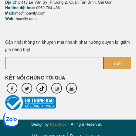
Địa Chỉ:
413 Lê Văn Sỹ, Phường 2, Quận Tân Bình, Sài Gòn
Hotline đặt hoa:
0962 794 486
Mail:
info@hoavily.com
Web:
hoavily.com
Cập nhật thông tin khuyến mãi nhanh nhất hưởng quyền lợi giảm
giá riêng biệt
GỬI
KẾT NỐI CHÚNG TÔI QUA
Design by
All right Reserval.
hoavily.com