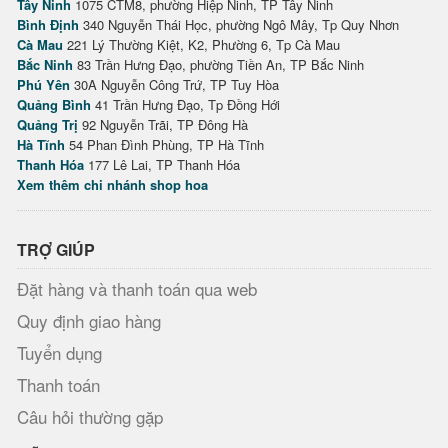
Tây Ninh
1075 CTM8, phường Hiệp Ninh, TP Tây Ninh
Bình Định
340 Nguyễn Thái Học, phường Ngô Mây, Tp Quy Nhơn
Cà Mau
221 Lý Thường Kiệt, K2, Phường 6, Tp Cà Mau
Bắc Ninh
83 Trần Hưng Đạo, phường Tiền An, TP Bắc Ninh
Phú Yên
30A Nguyễn Công Trứ, TP Tuy Hòa
Quảng Bình
41 Trần Hưng Đạo, Tp Đồng Hới
Quảng Trị
92 Nguyễn Trãi, TP Đông Hà
Hà Tĩnh
54 Phan Đình Phùng, TP Hà Tĩnh
Thanh Hóa
177 Lê Lai, TP Thanh Hóa
Xem thêm chi nhánh shop hoa
TRỢ GIÚP
Đặt hàng và thanh toán qua web
Quy định giao hàng
Tuyển dụng
Thanh toán
Câu hỏi thường gặp