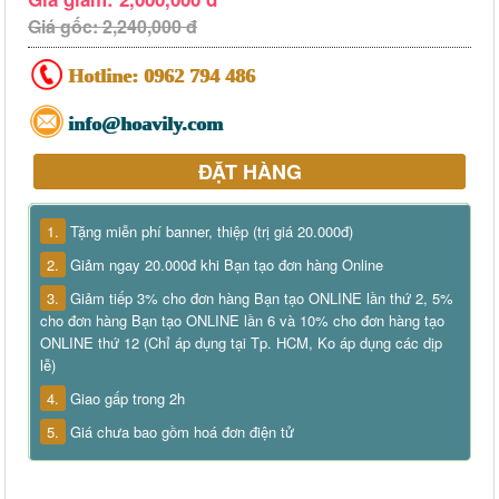
Giá gốc: 2,240,000 đ
Hotline:
0962 794 486
info@hoavily.com
ĐẶT HÀNG
1.
Tặng miễn phí banner, thiệp (trị giá 20.000đ)
2.
Giảm ngay 20.000đ khi Bạn tạo đơn hàng Online
3.
Giảm tiếp 3% cho đơn hàng Bạn tạo ONLINE lần thứ 2, 5%
cho đơn hàng Bạn tạo ONLINE lần 6 và 10% cho đơn hàng tạo
ONLINE thứ 12 (Chỉ áp dụng tại Tp. HCM, Ko áp dụng các dịp
lễ)
4.
Giao gấp trong 2h
5.
Giá chưa bao gồm hoá đơn điện tử