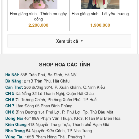
Hoa giáng sinh - Thánh ca ngày
Hoa giáng sinh - Lời yêu thương
đông
2,200,000
1,900,000
Xem tất cả
SHOP HOA CÁC TỈNH
Hà Nội:
56B Trần Phú, Ba Đình, Hà Nội
Đà Nẵng:
271B Trần Phú, Hải Châu
Cần Thơ:
266 đường 30/4, P. Xuân khánh, Q.Ninh Kiều
CN 5
Đà Nẵng 32 Lê Thanh Nghị, Quận Hải Châu
CN 6
71 Trường Chinh, Phường Xuân Phú, TP Huế
CN 7
Lâm Đồng 05 Phan Đình Phùng
CN 8
Bình Dương 151 Phú Lợi, P. Phú Lợi, Tp. Thủ Dầu Một
Đồng Nai
40/198A Phạm Văn Thuận, KP.3, P.Tân Mai Biên Hòa
Kiên Giang
418 Nguyễn Trung Trực, Thành phố Rạch Giá
Nha Trang
54 Nguyễn Đức Cảnh, TP Nha Trang
Vũng Tàu
185B Phạm Hồng Thái, Phường 7