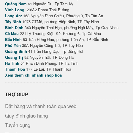
Quảng Nam
61 Nguyễn Du, Tp Tam Kỳ
Vĩnh Long:
20/A2 Phạm Thái Bường
Long An:
163 Nguyễn Đình Chiểu, Phường 3, Tp Tân An
Tây Ninh
1075 CTM8, phường Hiệp Ninh, TP Tây Ninh
Bình Định
340 Nguyễn Thái Học, phường Ngô Mây, Tp Quy Nhơn
Cà Mau
221 Lý Thường Kiệt, K2, Phường 6, Tp Cà Mau
Bắc Ninh
83 Trần Hưng Đạo, phường Tiền An, TP Bắc Ninh
Phú Yên
30A Nguyễn Công Trứ, TP Tuy Hòa
Quảng Bình
41 Trần Hưng Đạo, Tp Đồng Hới
Quảng Trị
92 Nguyễn Trãi, TP Đông Hà
Hà Tĩnh
54 Phan Đình Phùng, TP Hà Tĩnh
Thanh Hóa
177 Lê Lai, TP Thanh Hóa
Xem thêm chi nhánh shop hoa
TRỢ GIÚP
Đặt hàng và thanh toán qua web
Quy định giao hàng
Tuyển dụng