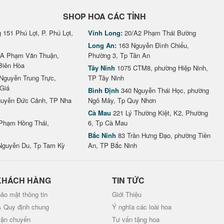
SHOP HOA CÁC TỈNH
151 Phú Lợi, P. Phú Lợi,
Vĩnh Long:
20/A2 Phạm Thái Bường
Long An:
163 Nguyễn Đình Chiểu,
A Phạm Văn Thuận,
Phường 3, Tp Tân An
Biên Hòa
Tây Ninh
1075 CTM8, phường Hiệp Ninh,
Nguyễn Trung Trực,
TP Tây Ninh
Giá
Bình Định
340 Nguyễn Thái Học, phường
uyễn Đức Cảnh, TP Nha
Ngô Mây, Tp Quy Nhơn
Cà Mau
221 Lý Thường Kiệt, K2, Phường
Phạm Hồng Thái,
6, Tp Cà Mau
Bắc Ninh
83 Trần Hưng Đạo, phường Tiền
Nguyễn Du, Tp Tam Kỳ
An, TP Bắc Ninh
KHÁCH HÀNG
TIN TỨC
ảo mật thông tin
Giới Thiệu
& Quy định chung
Ý nghĩa các loài hoa
vận chuyển
Tư vấn tặng hoa