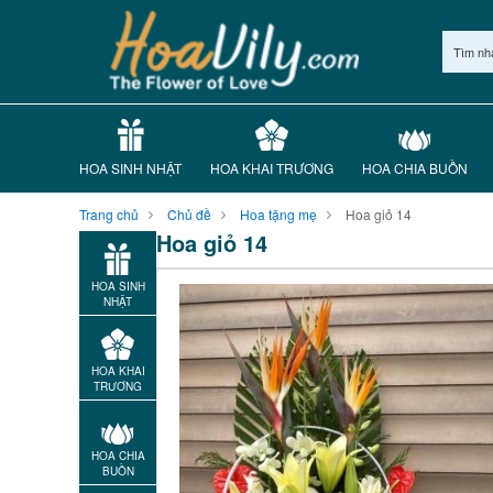
Tìm nh
HOA SINH NHẬT
HOA KHAI TRƯƠNG
HOA CHIA BUỒN
Trang chủ
Chủ đề
Hoa tặng mẹ
Hoa giỏ 14
Hoa giỏ 14
HOA SINH
NHẬT
HOA KHAI
TRƯƠNG
HOA CHIA
BUỒN