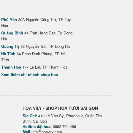
Phú Yên
30A Nguyễn Công Trứ, TP Tuy
Hòa
Quảng Bình
41 Trần Hưng Đạo, Tp Đồng
Hới
Quảng Trị
92 Nguyễn Trãi, TP Đông Hà
Hà Tĩnh
54 Phan Đình Phùng, TP Hà
Tĩnh
Thanh Hóa
177 Lê Lai, TP Thanh Hóa
Xem thêm chi nhánh shop hoa
HOA VILY - SHOP HOA TƯƠI SÀI GÒN
Địa Chỉ:
413 Lê Văn Sỹ, Phường 2, Quận Tân
Bình, Sài Gòn
Hotline đặt hoa:
0962 794 486
Mail:
info@hoavily.com