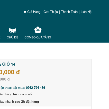
Giỏ Hàng
|
Giới Thiệu
|
Thanh Toán
|
Liên Hệ
Ế
CHỦ ĐỀ
COMBO QUÀ TẶNG
 GIỎ 14
0,000 đ
000 đ
iện thoại đặt mua:
0962 794 486
iao hàng trên toàn quốc
iao nhanh
sau 2h đặt hàng