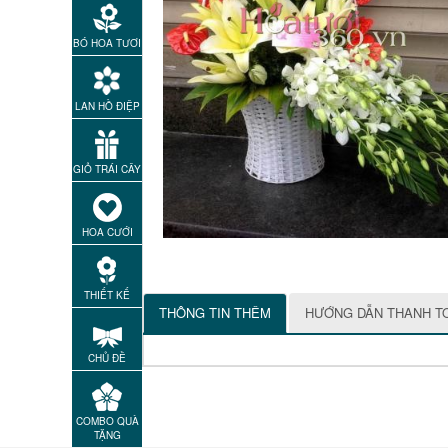
BÓ HOA TƯƠI
LAN HỒ ĐIỆP
GIỎ TRÁI CÂY
HOA CƯỚI
THIẾT KẾ
THÔNG TIN THÊM
HƯỚNG DẪN THANH T
CHỦ ĐỀ
COMBO QUÀ
TẶNG