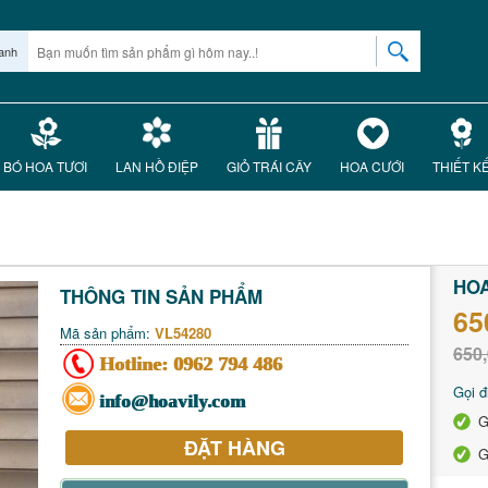
anh
BÓ HOA TƯƠI
LAN HỒ ĐIỆP
GIỎ TRÁI CÂY
HOA CƯỚI
THIẾT K
HOA
THÔNG TIN SẢN PHẨM
65
Mã sản phẩm:
VL54280
650,
Hotline:
0962 794 486
Gọi đ
info@hoavily.com
G
ĐẶT HÀNG
G