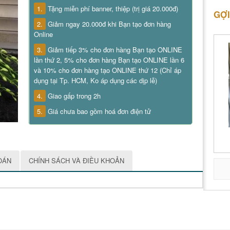
1.
Tặng miễn phí banner, thiệp (trị giá 20.000đ)
GỢI
2.
Giảm ngay 20.000đ khi Bạn tạo đơn hàng
Online
3.
Giảm tiếp 3% cho đơn hàng Bạn tạo ONLINE
lần thứ 2, 5% cho đơn hàng Bạn tạo ONLINE lần 6
và 10% cho đơn hàng tạo ONLINE thứ 12 (Chỉ áp
dụng tại Tp. HCM, Ko áp dụng các dịp lễ)
4.
Giao gấp trong 2h
5.
Giá chưa bao gồm hoá đơn điện tử
OÁN
CHÍNH SÁCH VÀ ĐIỀU KHOẢN