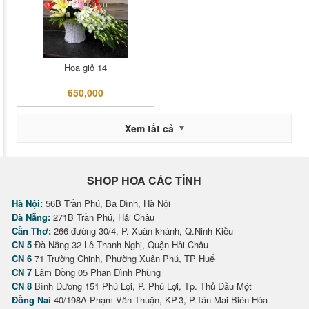
Hoa giỏ 14
650,000
Xem tất cả
SHOP HOA CÁC TỈNH
Hà Nội:
56B Trần Phú, Ba Đình, Hà Nội
Đà Nẵng:
271B Trần Phú, Hải Châu
Cần Thơ:
266 đường 30/4, P. Xuân khánh, Q.Ninh Kiều
CN 5
Đà Nẵng 32 Lê Thanh Nghị, Quận Hải Châu
CN 6
71 Trường Chinh, Phường Xuân Phú, TP Huế
CN 7
Lâm Đồng 05 Phan Đình Phùng
CN 8
Bình Dương 151 Phú Lợi, P. Phú Lợi, Tp. Thủ Dầu Một
Đồng Nai
40/198A Phạm Văn Thuận, KP.3, P.Tân Mai Biên Hòa