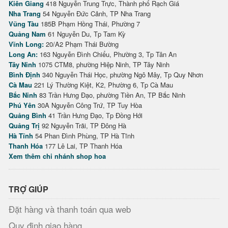
Kiên Giang
418 Nguyễn Trung Trực, Thành phố Rạch Giá
Nha Trang
54 Nguyễn Đức Cảnh, TP Nha Trang
Vũng Tàu
185B Phạm Hồng Thái, Phường 7
Quảng Nam
61 Nguyễn Du, Tp Tam Kỳ
Vĩnh Long:
20/A2 Phạm Thái Bường
Long An:
163 Nguyễn Đình Chiểu, Phường 3, Tp Tân An
Tây Ninh
1075 CTM8, phường Hiệp Ninh, TP Tây Ninh
Bình Định
340 Nguyễn Thái Học, phường Ngô Mây, Tp Quy Nhơn
Cà Mau
221 Lý Thường Kiệt, K2, Phường 6, Tp Cà Mau
Bắc Ninh
83 Trần Hưng Đạo, phường Tiền An, TP Bắc Ninh
Phú Yên
30A Nguyễn Công Trứ, TP Tuy Hòa
Quảng Bình
41 Trần Hưng Đạo, Tp Đồng Hới
Quảng Trị
92 Nguyễn Trãi, TP Đông Hà
Hà Tĩnh
54 Phan Đình Phùng, TP Hà Tĩnh
Thanh Hóa
177 Lê Lai, TP Thanh Hóa
Xem thêm chi nhánh shop hoa
TRỢ GIÚP
Đặt hàng và thanh toán qua web
Quy định giao hàng