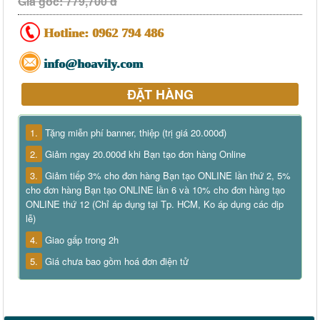
Giá gốc: 779,700 đ
Hotline:
0962 794 486
info@hoavily.com
ĐẶT HÀNG
1.
Tặng miễn phí banner, thiệp (trị giá 20.000đ)
2.
Giảm ngay 20.000đ khi Bạn tạo đơn hàng Online
3.
Giảm tiếp 3% cho đơn hàng Bạn tạo ONLINE lần thứ 2, 5%
cho đơn hàng Bạn tạo ONLINE lần 6 và 10% cho đơn hàng tạo
ONLINE thứ 12 (Chỉ áp dụng tại Tp. HCM, Ko áp dụng các dịp
lễ)
4.
Giao gấp trong 2h
5.
Giá chưa bao gồm hoá đơn điện tử