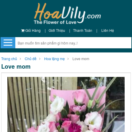
Giỏ Hàng
|
Giới Thiệu
|
Thanh Toán
|
Liên Hệ
Trang chủ
Chủ đề
Hoa tặng mẹ
Love mom
Love mom