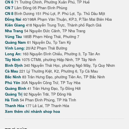
CN 6
71 Trường Chinh, Phường Xuân Phú, TP Huế
CN 7
Lâm Đồng 05 Phan Đình Phùng
CN 8
Bình Dương 151 Phú Lợi, P. Phú Lợi, Tp. Thủ Dầu Một
Đồng Nai
40/198A Phạm Văn Thuận, KP.3, P.Tân Mai Biên Hòa
Kiên Giang
418 Nguyễn Trung Trực, Thành phố Rạch Giá
Nha Trang
54 Nguyễn Đức Cảnh, TP Nha Trang
Vũng Tàu
185B Phạm Hồng Thái, Phường 7
Quảng Nam
61 Nguyễn Du, Tp Tam Kỳ
Vĩnh Long:
20/A2 Phạm Thái Bường
Long An:
163 Nguyễn Đình Chiểu, Phường 3, Tp Tân An
Tây Ninh
1075 CTM8, phường Hiệp Ninh, TP Tây Ninh
Bình Định
340 Nguyễn Thái Học, phường Ngô Mây, Tp Quy Nhơn
Cà Mau
221 Lý Thường Kiệt, K2, Phường 6, Tp Cà Mau
Bắc Ninh
83 Trần Hưng Đạo, phường Tiền An, TP Bắc Ninh
Phú Yên
30A Nguyễn Công Trứ, TP Tuy Hòa
Quảng Bình
41 Trần Hưng Đạo, Tp Đồng Hới
Quảng Trị
92 Nguyễn Trãi, TP Đông Hà
Hà Tĩnh
54 Phan Đình Phùng, TP Hà Tĩnh
Thanh Hóa
177 Lê Lai, TP Thanh Hóa
Xem thêm chi nhánh shop hoa