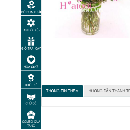
BÓ HOA TƯƠI
LAN HỒ ĐIỆP
GIỎ TRÁI CÂY
HOA CƯỚI
THIẾT KẾ
THÔNG TIN THÊM
HƯỚNG DẪN THANH T
CHỦ ĐỀ
COMBO QUÀ
TẶNG