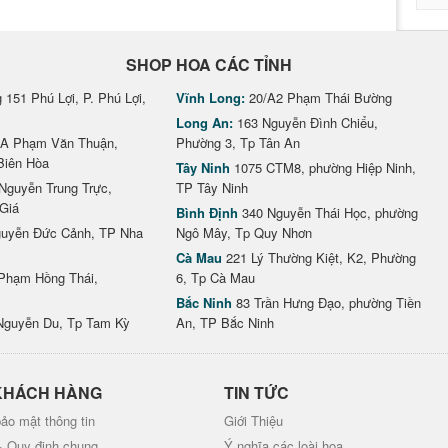
SHOP HOA CÁC TỈNH
151 Phú Lợi, P. Phú Lợi,
Vĩnh Long:
20/A2 Phạm Thái Bường
Long An:
163 Nguyễn Đình Chiểu,
A Phạm Văn Thuận,
Phường 3, Tp Tân An
Biên Hòa
Tây Ninh
1075 CTM8, phường Hiệp Ninh,
Nguyễn Trung Trực,
TP Tây Ninh
Giá
Bình Định
340 Nguyễn Thái Học, phường
uyễn Đức Cảnh, TP Nha
Ngô Mây, Tp Quy Nhơn
Cà Mau
221 Lý Thường Kiệt, K2, Phường
Phạm Hồng Thái,
6, Tp Cà Mau
Bắc Ninh
83 Trần Hưng Đạo, phường Tiền
Nguyễn Du, Tp Tam Kỳ
An, TP Bắc Ninh
KHÁCH HÀNG
TIN TỨC
ảo mật thông tin
Giới Thiệu
& Quy định chung
Ý nghĩa các loài hoa