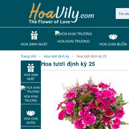
Tìm nh
HOA KHAI TRƯƠNG
HOA SINH NHẬT
HOA CHIA BUỒN
Trang chủ
Hoa tươi định kỳ
Hoa tươi định kỳ 25
Hoa tươi định kỳ 25
HOA SINH
NHẬT
HOA KHAI
TRƯƠNG
HOA CHIA
BUỒN