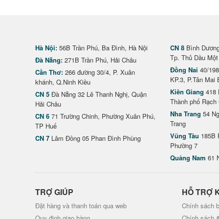
Hà Nội:
56B Trần Phú, Ba Đình, Hà Nội
CN 8
Bình Dương 
Tp. Thủ Dầu Một
Đà Nẵng:
271B Trần Phú, Hải Châu
Đồng Nai
40/198
Cần Thơ:
266 đường 30/4, P. Xuân
KP.3, P.Tân Mai 
khánh, Q.Ninh Kiều
Kiên Giang
418 
CN 5
Đà Nẵng 32 Lê Thanh Nghị, Quận
Thành phố Rạch 
Hải Châu
Nha Trang
54 Ng
CN 6
71 Trường Chinh, Phường Xuân Phú,
Trang
TP Huế
Vũng Tàu
185B 
CN 7
Lâm Đồng 05 Phan Đình Phùng
Phường 7
Quảng Nam
61 
TRỢ GIÚP
HỖ TRỢ 
Đặt hàng và thanh toán qua web
Chính sách b
Quy định giao hàng
Chính sách 