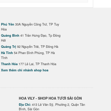
Phú Yên
30A Nguyễn Công Trứ, TP Tuy
Hòa
Quảng Bình
41 Trần Hưng Đạo, Tp Đồng
Hới
Quảng Trị
92 Nguyễn Trãi, TP Đông Hà
Hà Tĩnh
54 Phan Đình Phùng, TP Hà
Tĩnh
Thanh Hóa
177 Lê Lai, TP Thanh Hóa
Xem thêm chi nhánh shop hoa
HOA VILY - SHOP HOA TƯƠI SÀI GÒN
Địa Chỉ:
413 Lê Văn Sỹ, Phường 2, Quận Tân
Bình, Sài Gòn