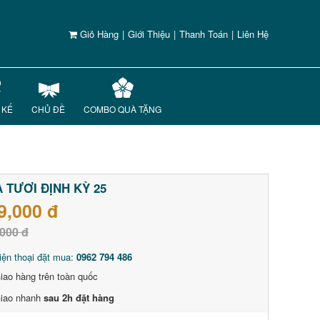
Giỏ Hàng
|
Giới Thiệu
|
Thanh Toán
|
Liên Hệ
 KẾ
CHỦ ĐỀ
COMBO QUÀ TẶNG
 TƯƠI ĐỊNH KỲ 25
9,000 đ
000 đ
iện thoại đặt mua:
0962 794 486
iao hàng trên toàn quốc
iao nhanh
sau 2h đặt hàng