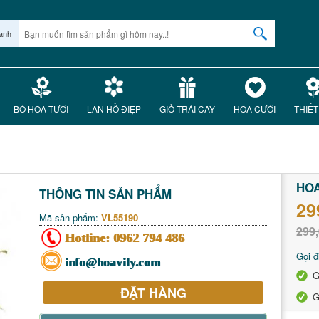
anh
BÓ HOA TƯƠI
LAN HỒ ĐIỆP
GIỎ TRÁI CÂY
HOA CƯỚI
THIẾT
HOA
THÔNG TIN SẢN PHẨM
29
Mã sản phẩm:
VL55190
299,
Hotline:
0962 794 486
Gọi đ
info@hoavily.com
G
ĐẶT HÀNG
G