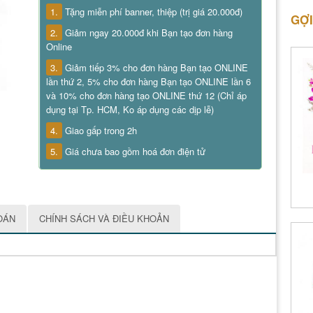
1.
Tặng miễn phí banner, thiệp (trị giá 20.000đ)
GỢI
2.
Giảm ngay 20.000đ khi Bạn tạo đơn hàng
Online
3.
Giảm tiếp 3% cho đơn hàng Bạn tạo ONLINE
lần thứ 2, 5% cho đơn hàng Bạn tạo ONLINE lần 6
và 10% cho đơn hàng tạo ONLINE thứ 12 (Chỉ áp
dụng tại Tp. HCM, Ko áp dụng các dịp lễ)
4.
Giao gấp trong 2h
5.
Giá chưa bao gồm hoá đơn điện tử
OÁN
CHÍNH SÁCH VÀ ĐIỀU KHOẢN