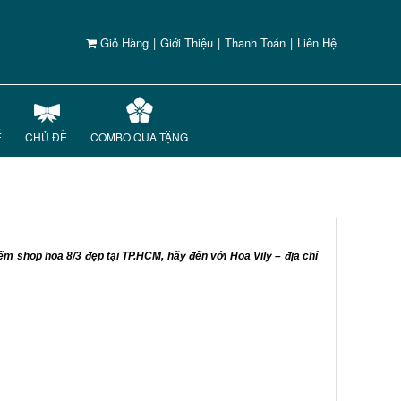
Giỏ Hàng
|
Giới Thiệu
|
Thanh Toán
|
Liên Hệ
Ế
CHỦ ĐỀ
COMBO QUÀ TẶNG
ếm shop hoa 8/3 đẹp tại TP.HCM, hãy đến với Hoa Vily – địa chỉ