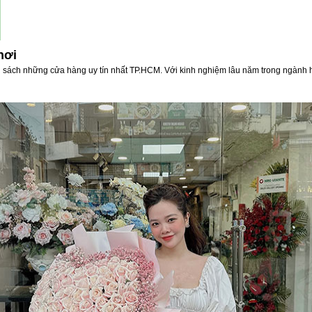
nơi
h sách những cửa hàng uy tín nhất TP.HCM. Với kinh nghiệm lâu năm trong ngành 