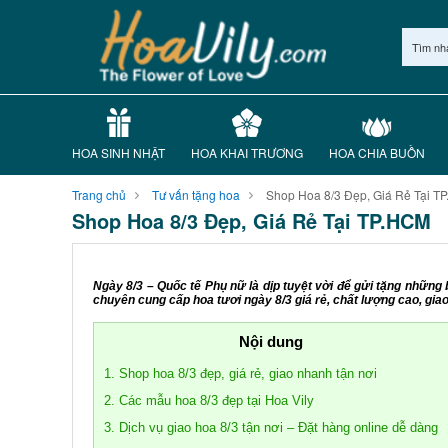
Tìm nh
HOA SINH NHẬT
HOA KHAI TRƯƠNG
HOA CHIA BUỒN
Trang chủ
Tư vấn tặng hoa
Shop Hoa 8/3 Đẹp, Giá Rẻ Tại T
Shop Hoa 8/3 Đẹp, Giá Rẻ Tại TP.HCM
Ngày 8/3 – Quốc tế Phụ nữ là dịp tuyệt vời để gửi tặng những 
chuyên cung cấp hoa tươi ngày 8/3 giá rẻ, chất lượng cao, gi
Nội dung
1. Shop hoa 8/3 đẹp, giá rẻ, giao nhanh tận nơi
2. Các mẫu hoa 8/3 đẹp tại Hoa Vily
3. Dịch vụ giao hoa 8/3 tận nơi – Đặt hàng online dễ dàng