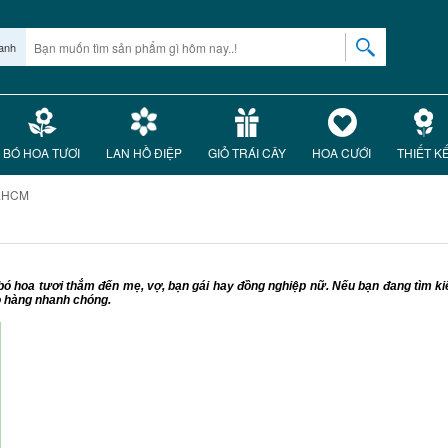
anh
BÓ HOA TƯƠI
LAN HỒ ĐIỆP
GIỎ TRÁI CÂY
HOA CƯỚI
THIẾT K
P.HCM
bó hoa tươi thắm đến mẹ, vợ, bạn gái hay đồng nghiệp nữ. Nếu bạn đang tìm ki
ao hàng nhanh chóng.