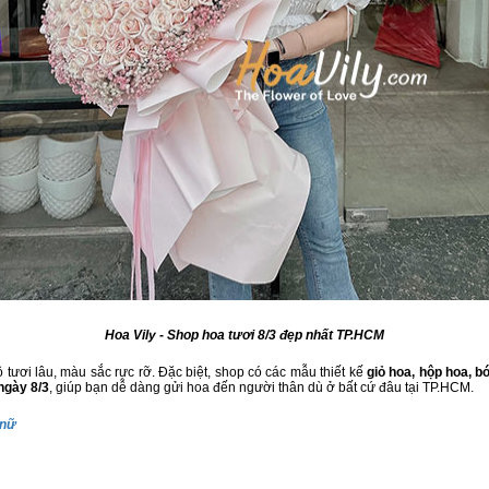
Hoa Vily - Shop hoa tươi 8/3 đẹp nhất TP.HCM
 tươi lâu, màu sắc rực rỡ. Đặc biệt, shop có các mẫu thiết kế
giỏ hoa, hộp hoa, b
ngày 8/3
, giúp bạn dễ dàng gửi hoa đến người thân dù ở bất cứ đâu tại TP.HCM.
 nữ