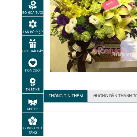
BÓ HOA TƯƠI
LAN HỒ ĐIỆP
GIỎ TRÁI CÂY
HOA CƯỚI
THIẾT KẾ
THÔNG TIN THÊM
HƯỚNG DẪN THANH T
CHỦ ĐỀ
COMBO QUÀ
TẶNG