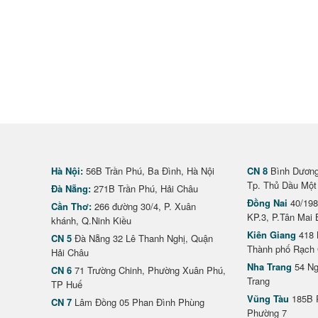
Hà Nội:
56B Trần Phú, Ba Đình, Hà Nội
CN 8
Bình Dương 
Tp. Thủ Dầu Một
Đà Nẵng:
271B Trần Phú, Hải Châu
Đồng Nai
40/198
Cần Thơ:
266 đường 30/4, P. Xuân
KP.3, P.Tân Mai 
khánh, Q.Ninh Kiều
Kiên Giang
418 
CN 5
Đà Nẵng 32 Lê Thanh Nghị, Quận
Thành phố Rạch 
Hải Châu
Nha Trang
54 Ng
CN 6
71 Trường Chinh, Phường Xuân Phú,
Trang
TP Huế
Vũng Tàu
185B 
CN 7
Lâm Đồng 05 Phan Đình Phùng
Phường 7