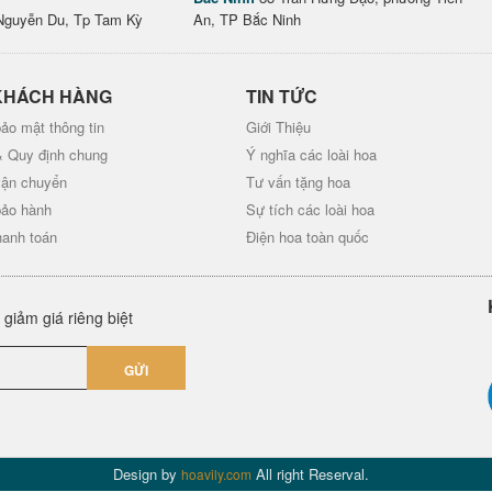
Nguyễn Du, Tp Tam Kỳ
An, TP Bắc Ninh
KHÁCH HÀNG
TIN TỨC
ảo mật thông tin
Giới Thiệu
& Quy định chung
Ý nghĩa các loài hoa
vận chuyển
Tư vấn tặng hoa
bảo hành
Sự tích các loài hoa
hanh toán
Điện hoa toàn quốc
giảm giá riêng biệt
GỬI
Design by
All right Reserval.
hoavily.com