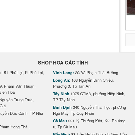
SHOP HOA CÁC TỈNH
151 Phú Lợi, P. Phú Lợi,
Vĩnh Long:
20/A2 Phạm Thái Bường
Long An:
163 Nguyễn Đình Chiểu,
A Phạm Văn Thuận,
Phường 3, Tp Tân An
Biên Hòa
Tây Ninh
1075 CTM8, phường Hiệp Ninh,
Nguyễn Trung Trực,
TP Tây Ninh
Giá
Bình Định
340 Nguyễn Thái Học, phường
uyễn Đức Cảnh, TP Nha
Ngô Mây, Tp Quy Nhơn
Cà Mau
221 Lý Thường Kiệt, K2, Phường
Phạm Hồng Thái,
6, Tp Cà Mau
Bắc Ninh
83 Trần Hưng Đạo, phường Tiền