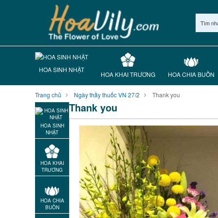
Tìm nh
HOA SINH NHẬT
HOA KHAI TRƯƠNG
HOA CHIA BUỒN
Trang chủ
Ngày thầy thuốc VN 27/2
Thank you
Thank you
HOA SINH
NHẬT
HOA KHAI
TRƯƠNG
HOA CHIA
BUỒN