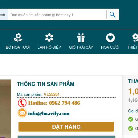
anh
BÓ HOA TƯƠI
LAN HỒ ĐIỆP
GIỎ TRÁI CÂY
HOA CƯỚI
THIẾT
TH
THÔNG TIN SẢN PHẨM
1,
Mã sản phẩm:
VL55261
1,19
Hotline:
0962 794 486
Gọi đ
info@hoavily.com
G
ĐẶT HÀNG
G