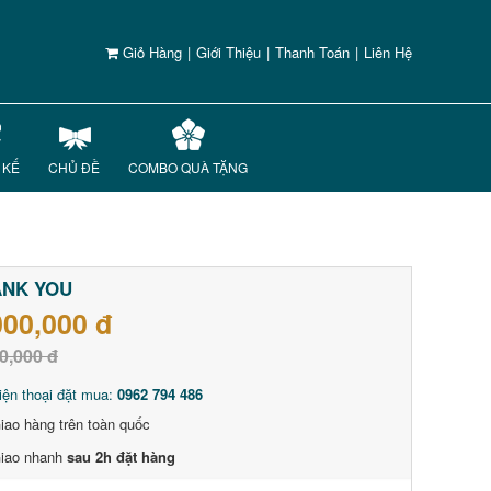
Giỏ Hàng
|
Giới Thiệu
|
Thanh Toán
|
Liên Hệ
 KẾ
CHỦ ĐỀ
COMBO QUÀ TẶNG
ANK YOU
000,000 đ
0,000 đ
iện thoại đặt mua:
0962 794 486
iao hàng trên toàn quốc
iao nhanh
sau 2h đặt hàng