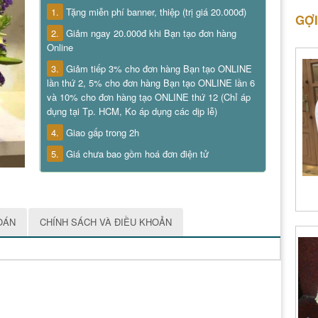
1.
Tặng miễn phí banner, thiệp (trị giá 20.000đ)
GỢI
2.
Giảm ngay 20.000đ khi Bạn tạo đơn hàng
Online
3.
Giảm tiếp 3% cho đơn hàng Bạn tạo ONLINE
lần thứ 2, 5% cho đơn hàng Bạn tạo ONLINE lần 6
và 10% cho đơn hàng tạo ONLINE thứ 12 (Chỉ áp
dụng tại Tp. HCM, Ko áp dụng các dịp lễ)
4.
Giao gấp trong 2h
5.
Giá chưa bao gồm hoá đơn điện tử
OÁN
CHÍNH SÁCH VÀ ĐIỀU KHOẢN